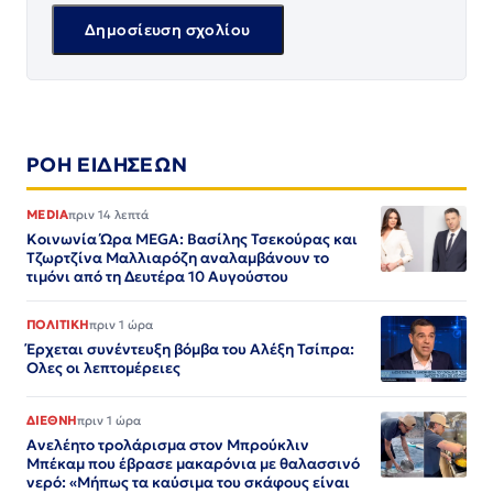
ΡΟΗ ΕΙΔΗΣΕΩΝ
MEDIA
πριν 14 λεπτά
Κοινωνία Ώρα MEGA: Βασίλης Τσεκούρας και
Τζωρτζίνα Μαλλιαρόζη αναλαμβάνουν το
τιμόνι από τη Δευτέρα 10 Αυγούστου
ΠΟΛΙΤΙΚΗ
πριν 1 ώρα
Έρχεται συνέντευξη βόμβα του Αλέξη Τσίπρα:
Ολες οι λεπτομέρειες
ΔΙΕΘΝΗ
πριν 1 ώρα
Ανελέητο τρολάρισμα στον Μπρούκλιν
Μπέκαμ που έβρασε μακαρόνια με θαλασσινό
νερό: «Μήπως τα καύσιμα του σκάφους είναι