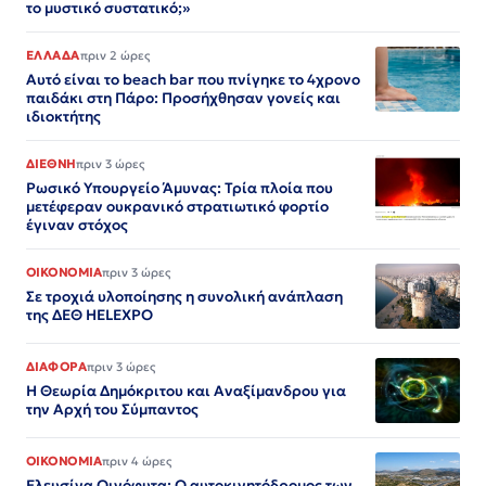
το μυστικό συστατικό;»
ΕΛΛΑΔΑ
πριν 2 ώρες
Αυτό είναι το beach bar που πνίγηκε το 4χρονο
παιδάκι στη Πάρο: Προσήχθησαν γονείς και
ιδιοκτήτης
ΔΙΕΘΝΗ
πριν 3 ώρες
Ρωσικό Υπουργείο Άμυνας: Τρία πλοία που
μετέφεραν ουκρανικό στρατιωτικό φορτίο
έγιναν στόχος
ΟΙΚΟΝΟΜΙΑ
πριν 3 ώρες
Σε τροχιά υλοποίησης η συνολική ανάπλαση
της ΔΕΘ HELEXPO
ΔΙΑΦΟΡΑ
πριν 3 ώρες
Η Θεωρία Δημόκριτου και Αναξίμανδρου για
την Αρχή του Σύμπαντος
ΟΙΚΟΝΟΜΙΑ
πριν 4 ώρες
Ελευσίνα Οινόφυτα: Ο αυτοκινητόδρομος των