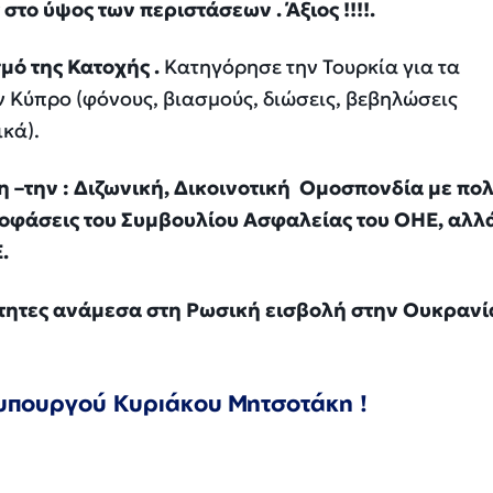
στο ύψος των περιστάσεων . Άξιος !!!!.
μό της Κατοχής .
Κατηγόρησε την Τουρκία για τα
ν Κύπρο (φόνους, βιασμούς,
διώσεις
, βεβηλώσεις
κά).
ση
–
την : Διζωνική, Δικοινοτική Ομοσπονδία με πολ
ποφάσεις του Συμβουλίου Ασφαλείας του ΟΗΕ, αλλά
.
ότητες ανάμεσα στη Ρωσική εισβολή στην Ουκρανία
υπουργού Κυριάκου Μητσοτάκη
!