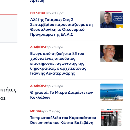
Αρτεμη
ΠΟΛΙΤΙΚΗ
πριν 1 ώρα
Αλέξης Τσίπρας: Στις 2
Σεπτεμβρίου παρουσιάζουμε στη
Θεσσαλονίκη το Οικονομικό
Πρόγραμμα της ΕΛ.Α.Σ
ΔΙΑΦΟΡΑ
πριν 1 ώρα
Εφυγε από τη ζωή στα 85 του
χρόνια ένας σπουδαίος
επιστήμονας, αγωνιστής της
δημοκρατίας, ο αρχιτέκτονας
Γιάννης Αικατερινάρης
ΔΙΑΦΟΡΑ
πριν 1 ώρα
οκτήτες
Θηρασιά: Το Μικρό Διαμάντι των
και
Κυκλάδων
MEDIA
πριν 2 ώρες
Το πρωτοσέλιδο του Κυριακάτικου
Documento του Κώστα Βαξεβάνη