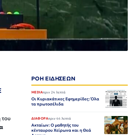
ΡΟΗ ΕΙΔΗΣΕΩΝ
Ε
MEDIA
πριν 24 λεπτά
Οι Κυριακάτικες Εφημερίδες: Όλα
τα πρωτοσέλιδα
 του
ΔΙΑΦΟΡΑ
πριν 44 λεπτά
Ακταίων: Ο μαθητής του
τα
κένταυρου Χείρωνα και η Θεά