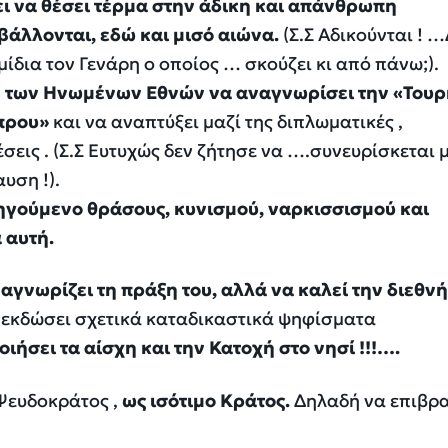
ει να θέσει τέρμα στην άδικη και απάνθρωπη
άλλονται, εδώ και μισό αιώνα.
(Σ.Σ Αδικούνται
! …
μίδια τον Γενάρη ο οποίος … σκούζει κι από πάνω;).
η των Ηνωμένων Εθνών να αναγνωρίσει την «Τουρ
πρου»
και να αναπτύξει μαζί της διπλωματικές ,
έσει
ς . (Σ.Σ Ευτυχώς δεν ζήτησε να
….συνευρίσκεται 
υση !).
ηγούμενο θράσους, κυνισμού, ναρκισσισμού και
 αυτή.
ναγνωρίζει τη πράξη του, αλλά να
καλεί την διεθνή
η εκδώσει σχετικά καταδικαστικά ψηφίσματα
ιήσει τα αίσχη και την Κατοχή στο νησί !!!….
Ψευδοκράτος ,
ως ισότιμο Κράτος.
Δηλαδή να επιβρ