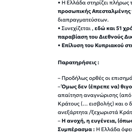
•
Η Ελλάδα στηρίζει πλήρως 
προσωπικής Απεσταλμένης 
διαπραγματεύσεων.
•
Συνεχίζεται ,
εδώ και 51
χρό
παραβίαση του Διεθνούς Δι
•
Επίλυση του Κυπριακού στη
Παρατηρήσεις
:
–
Προδήλως ορθές οι επισημά
–
Όμως δεν (έπρεπε να) θιγ
απαίτηση αναγνώρισης (από τ
Κράτους (… εισβολής) και ο 
ανεξάρτητα /ξεχωριστά Κράτ
–
Η ανοχή, η ευγένεια
,
(όπως
Συμπέρασμα
:
Η Ελλάδα όφειλ