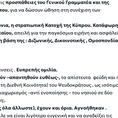
τις
προσπάθειες του Γενικού Γραμματέα και της
του
,
για να δώσουν ώθηση στη συνέχιση των
νια, η στρατιωτική Κατοχή της Κύπρου. Κατάφωρ
καίου,
απειλή για την παγκόσμια ειρήνη και ασφάλε
 βάση της : Διζωνικής, Δικοινοτικής , Ομοσπονδίας
νσεις .
Ευπρεπής ομιλία.
ούν –απαντηθούν ευθέως
-,
τα απίστευτα ψεύδη και 
η Διεθνή Κοινότητα) του Ψευδοκράτους , ως ισότιμ
διαχωρισμός –αντί ενοποίησης – του νησιού σε δύο
η;.
 όλα άλλωστε)
,
έχουν και όρια. Αγνοήθηκαν .
ε να είναι λιγότερο ευγενική και να αναδείξει τις