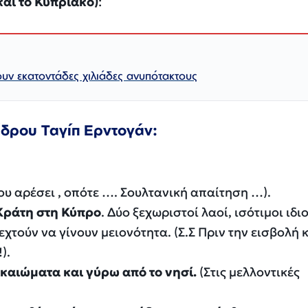
αι το Κυπριακό)
:
υν εκατοντάδες χιλιάδες ανυπότακτους
έδρου
Ταγίπ
Ερντογάν
:
ου αρέσει , οπότε …. Σουλτανική απαίτηση …).
Κράτη στη Κύπρο
. Δύο ξεχωριστοί λαοί, ισότιμοι ιδι
εχτούν να γίνουν μειονότητα. (Σ.Σ Πριν την εισβολή 
).
καιώματα και γύρω από το νησί.
(Στις μελλοντικές