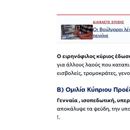
ΔΙΑΒΑΣΤΕ ΕΠΙΣΗΣ
Οι Βούλγαροι λέ
πεινάνε
Ο
ειρηνόφιλος κύριος έδωσ
για άλλους λαούς που καταπι
εισβολείς, τρομοκράτες,
γενο
Β) Ομιλία Κύπριου Προέ
Γενναία , ισοπεδωτική, υπε
αποκάλυψε τα ψεύδη, την υπο
!.