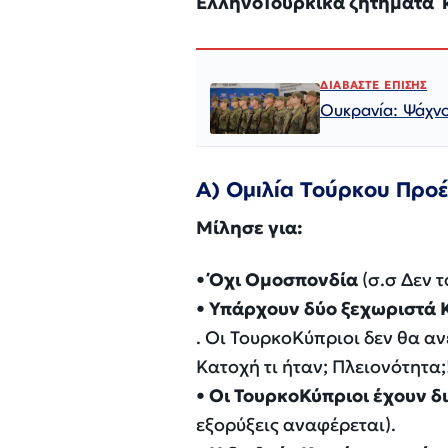
ΕλληνοΤουρκικά
ζητήματα κ
ΔΙΑΒΑΣΤΕ ΕΠΙΣΗΣ
Ουκρανία: Ψάχνο
Α)
Ομιλία Τούρκου Προ
Μίλησε για:
•
Όχι Ομοσπονδία
(
σ.σ
Δεν τ
•
Υπάρχουν δύο ξεχωριστά 
. Οι
ΤουρκοΚύπριοι
δεν θα αν
Κατοχή τι ήταν; Πλειονότητα;!
•
Οι
ΤουρκοΚύπριοι
έχουν δι
εξορύξεις αναφέρεται).