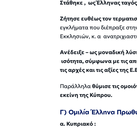
Στάθηκε , ως Έλληνας ταγός 
Ζήτησε ευθέως τον τερματισ
εγκλήματα που διέπραξε στη
Εκκλησιών, κ. α ανατριχιαστι
Ανέδειξε – ως μοναδική λύ
ισότητα, σύμφωνα με τις α
τις αρχές και τις αξίες της Ε.Ε
Παράλληλα
θύμισε τις ομοι
εκείνη της Κύπρου.
Γ) Ομιλία Έλληνα Πρωθ
α.
Κυπριακό
: