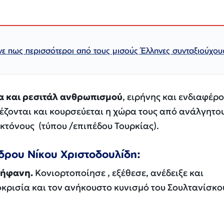
νε πως περισσότεροι από τους μισούς Έλληνες συνταξιούχου
α και ρεσιτάλ ανθρωπισμού
, ειρήνης και ενδιαφέρ
έζονται και κουρσεύεται η χώρα τους από ανάλγητο
κτόνους
(τύπου /επιπέδου Τουρκίας).
δρου Νίκου Χριστοδουλίδη
:
ρήφανη.
Κονιορτοποίησε , εξέθεσε, ανέδειξε και
κρισία και τον
ανήκουστο
κυνισμό του
Σουλτανίσκο