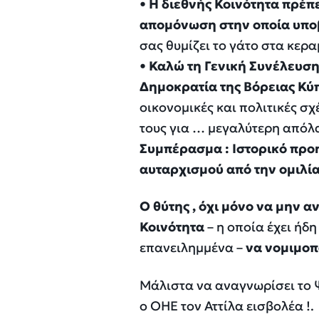
•
Η
διεθνής Κοινότητα πρέπ
απομόνωση στην οποία υποβ
σας θυμίζει το γάτο στα κερα
•
Καλώ τη Γενική Συνέλευσ
Δημοκρατία της Βόρειας Κύ
οικονομικές και πολιτικές σχ
τους για … μεγαλύτερη απόλα
Συμπέρασμα : Ιστορικό προ
αυταρχισμού από την ομιλία
Ο θύτης , όχι μόνο να μην α
Κοινότητα
– η οποία έχει ήδ
επανειλημμένα –
να νομιμοπο
Μάλιστα να αναγνωρίσει το 
ο ΟΗΕ τον Αττίλα εισβολέα !.