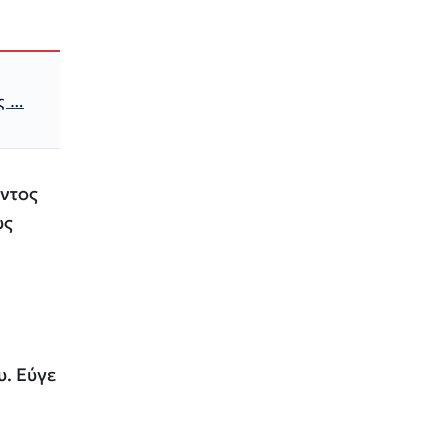
ς …
οντος
υς
υ
. Εύγε