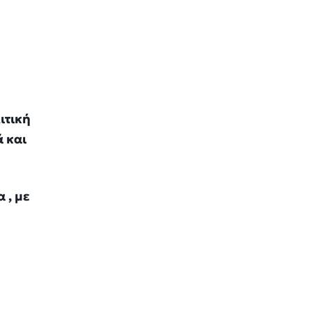
ιτική
 και
 , με