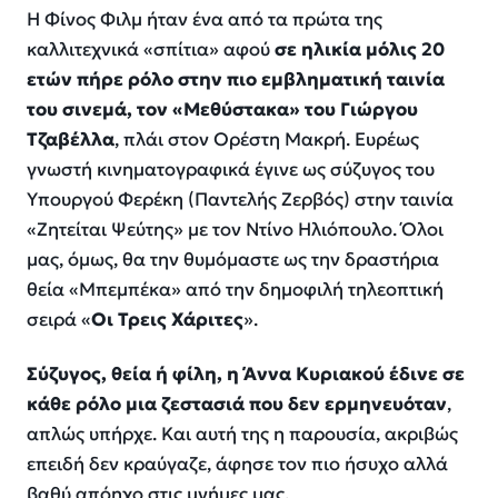
Η Φίνος Φιλμ ήταν ένα από τα πρώτα της
καλλιτεχνικά «σπίτια» αφού
σε ηλικία μόλις 20
ετών πήρε ρόλο στην πιο εμβληματική ταινία
του σινεμά, τον «Μεθύστακα» του Γιώργου
Τζαβέλλα
, πλάι στον Ορέστη Μακρή. Ευρέως
γνωστή κινηματογραφικά έγινε ως σύζυγος του
Υπουργού Φερέκη (Παντελής Ζερβός) στην ταινία
«Ζητείται Ψεύτης» με τον Ντίνο Ηλιόπουλο. Όλοι
μας, όμως, θα την θυμόμαστε ως την δραστήρια
θεία «Μπεμπέκα» από την δημοφιλή τηλεοπτική
σειρά «
Οι Τρεις Χάριτες
».
Σύζυγος, θεία ή φίλη, η Άννα Κυριακού έδινε σε
κάθε ρόλο μια ζεστασιά που δεν ερμηνευόταν
,
απλώς υπήρχε. Και αυτή της η παρουσία, ακριβώς
επειδή δεν κραύγαζε, άφησε τον πιο ήσυχο αλλά
βαθύ απόηχο στις μνήμες μας.