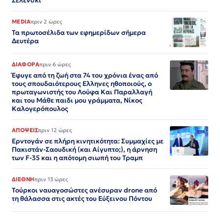
Ζελένσκι
MEDIA
πριν 2 ώρες
Τα πρωτοσέλιδα των εφημερίδων σήμερα
Δευτέρα
ΔΙΑΦΟΡΑ
πριν 6 ώρες
Έφυγε από τη ζωή στα 74 του χρόνια ένας από
τους σπουδαιότερους Ελληνες ηθοποιούς, ο
πρωταγωνιστής του Λούφα Και Παραλλαγή
και του Μάθε παιδι μου γράμματα, Νίκος
Καλογερόπουλος
ΑΠΟΨΕΙΣ
πριν 12 ώρες
Ερντογάν σε πλήρη κινητικότητα: Συμμαχίες με
Πακιστάν-Σαουδική (και Αίγυπτο;), η άρνηση
των F-35 και η απότομη σιωπή του Τραμπ
ΔΙΕΘΝΗ
πριν 13 ώρες
Τούρκοι ναυαγοσώστες ανέσυραν drone από
τη θάλασσα στις ακτές του Εύξεινου Πόντου