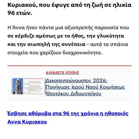
Κυριακού, που έφυγε από τη ζωή σε ηλικία
96 ετών.
Η Άννα ήταν πάντα μια αξιοπρεπής παρουσία που
σε κέρδιζε αμέσως με το ήθος, την γλυκύτητα
και την σιωπηλή της συνέπεια
– αυτά τα σπάνια
στοιχεία που χαρίζουν διαχρονικότητα.
ΔΙΑΒΑΣΤΕ ΕΠΙΣΗΣ
Δεκαπενταύγουστος 2026:
Πανήγυρις Ιερού Ναού Κοιμήσεως
Θεοτόκου Διδυμοτείχου
Έσβησε αθόρυβα στα 96 της χρόνια η ηθοποιός
Αννα Κυριακου