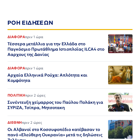
ΡΟΗ ΕΙΔΗΣΕΩΝ
ΔΙΑΦΟΡΑ
πριν 1 ώρα
Τέσσερα μετάλλια για την Ελλάδα στο
Παγκόσμιο Πρωτάθλημα Ιστιοπλοϊας ILCA4 στο
Ααρχους της Δανίας
ΔΙΑΦΟΡΑ
πριν 1 ώρα
Αρχαία Ελληνικά Ρούχα: Απλότητα και
Κομψότητα
ΠΟΛΙΤΙΚΗ
πριν 2 ώρες
Συνέντευξη χείμαρρος του Παύλου Πολάκη για
ΣΥΡΙΖΑ, Τσίπρα, Μητσοτακη
ΔΙΕΘΝΗ
πριν 2 ώρες
Οι Αλβανοί στο Κοσσυφοπέδιο κατέβασαν το
πανό «Ελεύθερη Ουκρανία» μετά τις δηλώσεις