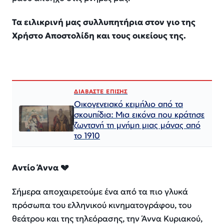
Τα ειλικρινή μας συλλυπητήρια στον γιο της
Χρήστο Αποστολίδη και τους οικείους της.
ΔΙΑΒΑΣΤΕ ΕΠΙΣΗΣ
Οικογενειακό κειμήλιο από τα
σκουπίδια: Μια εικόνα που κράτησε
ζωντανή τη μνήμη μιας μάνας από
το 1910
Αντίο Άννα 💔
Σήμερα αποχαιρετούμε ένα από τα πιο γλυκά
πρόσωπα του ελληνικού κινηματογράφου, του
θεάτρου και της τηλεόρασης, την Άννα Κυριακού,