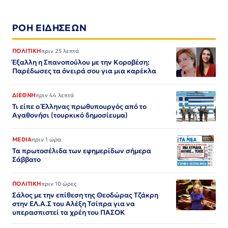
ΡΟΗ ΕΙΔΗΣΕΩΝ
ΠΟΛΙΤΙΚΗ
πριν 25 λεπτά
Έξαλλη η Σπανοπούλου με την Κοροβέση:
Παρέδωσες τα όνειρά σου για μια καρέκλα
ΔΙΕΘΝΗ
πριν 44 λεπτά
Τι είπε ο Έλληνας πρωθυπουργός από το
Αγαθονήσι (τουρκικό δημοσίευμα)
MEDIA
πριν 1 ώρα
Τα πρωτοσέλιδα των εφημερίδων σήμερα
Σάββατο
ΠΟΛΙΤΙΚΗ
πριν 10 ώρες
Σάλος με την επίθεση της Θεοδώρας Τζάκρη
στην ΕΛ.Α.Σ του Αλέξη Τσίπρα για να
υπερασπιστεί τα χρέη του ΠΑΣΟΚ