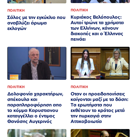
ΠΟΛΙΤΙΚΗ
ΠΟΛΙΤΙΚΗ
Κυριάκος Βελόπουλος:
Σάλος με την εγκύκλιο που
Αυτοί τρώνε τα χρήματα
αναβλύζει άρωμα
των Ελλήνων, κάνουν
εκλογών
διακοπές και ο Έλληνας
πεινάει
ΠΟΛΙΤΙΚΗ
ΠΟΛΙΤΙΚΗ
Οταν οι προειδοποιήσεις
Δολοφονία χαρακτήρων,
καίγονται μαζί με τα δάση:
σπέκουλα και
Τα ερωτήματα που
παραπληροφόρηση απο
εκθέτουν το κράτος μετά
το κόμμα Καρυστιανου
την πυρκαγιά στην
καταγγέλλει ο έντιμος
Αττικοβοιωτία
Θανάσης Αυγερινός