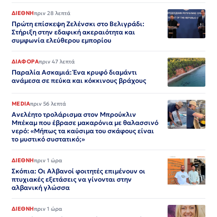
ΔΙΕΘΝΗ
πριν 28 λεπτά
Πρώτη επίσκεψη Ζελένσκι στο Βελιγράδι:
Στήριξη στην εδαφική ακεραιότητα και
συμφωνία ελεύθερου εμπορίου
ΔΙΑΦΟΡΑ
πριν 47 λεπτά
Παραλία Ασκαμιά: Ένα κρυφό διαμάντι
ανάμεσα σε πεύκα και κόκκινους βράχους
MEDIA
πριν 56 λεπτά
Ανελέητο τρολάρισμα στον Μπρούκλιν
Μπέκαμ που έβρασε μακαρόνια με θαλασσινό
νερό: «Μήπως τα καύσιμα του σκάφους είναι
το μυστικό συστατικό;»
ΔΙΕΘΝΗ
πριν 1 ώρα
Σκόπια: Οι Αλβανοί φοιτητές επιμένουν οι
πτυχιακές εξετάσεις να γίνονται στην
αλβανική γλώσσα
ΔΙΕΘΝΗ
πριν 1 ώρα