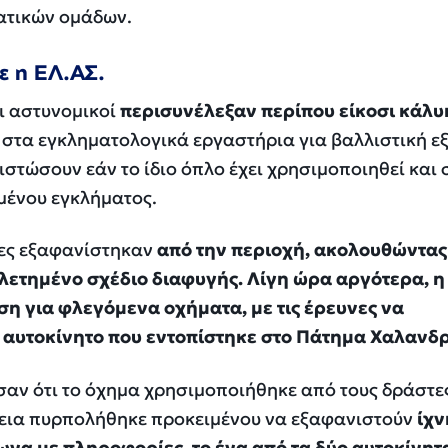
ατικών ομάδων.
ε η ΕΛ.ΑΣ.
οι αστυνομικοί
περισυνέλεξαν περίπου είκοσι κάλυ
 στα εγκληματολογικά εργαστήρια για βαλλιστική ε
πιστώσουν εάν το ίδιο όπλο έχει χρησιμοποιηθεί και 
μένου εγκλήματος.
τες εξαφανίστηκαν
από την περιοχή, ακολουθώντα
ετημένο σχέδιο διαφυγής. Λίγη ώρα αργότερα, η
η για φλεγόμενα οχήματα, με τις έρευνες να
 αυτοκίνητο που εντοπίστηκε στο Πάτημα Χαλανδρ
σαν ότι το όχημα χρησιμοποιήθηκε από τους δράστε
χεια πυρπολήθηκε προκειμένου να εξαφανιστούν
ίχν
ωνα με πληροφορίες, το ένα από τα δύο αυτοκίνητ