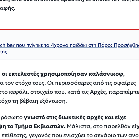
παφής.
each bar που πνίγηκε το 4χρονο παιδάκι στη Πάρο: Προσήχθ
ήτης
,
οι εκτελεστές χρησιμοποίησαν καλάσνικοφ
,
τον στόχο τους. Οι περισσότερες από τις σφαίρες
το κεφάλι, στοιχείο που, κατά τις Αρχές, παραπέμπε
τόχο τη βέβαιη εξόντωση.
 πρόσωπο
γνωστό στις διωκτικές αρχές και είχε
η το Τμήμα Εκβιαστών.
Μάλιστα, στο παρελθόν είχ
 επίθεσης, γεγονός που ενισχύει το σενάριο των αν