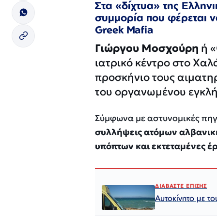
Στα «δίχτυα» της Ελληνι
συμμορία που φέρεται ν
Greek Mafia
Γιώργου Μοσχούρη
ή 
ιατρικό κέντρo στο Χαλ
προσκήνιο τους αιματη
του οργανωμένου εγκλή
Σύμφωνα με αστυνομικές πηγ
συλλήψεις ατόμων αλβανι
υπόπτων και εκτεταμένες έ
ΔΙΑΒΑΣΤΕ ΕΠΙΣΗΣ
Αυτοκίνητο με τ