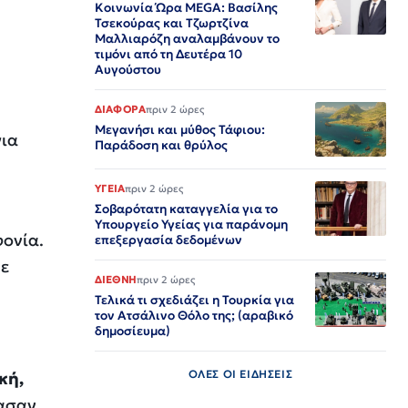
Κοινωνία Ώρα MEGA: Βασίλης
Τσεκούρας και Τζωρτζίνα
Μαλλιαρόζη αναλαμβάνουν το
τιμόνι από τη Δευτέρα 10
Αυγούστου
ΔΙΑΦΟΡΑ
πριν 2 ώρες
Μεγανήσι και μύθος Τάφιου:
για
Παράδοση και θρύλος
ΥΓΕΙΑ
πριν 2 ώρες
Σοβαρότατη καταγγελία για το
Υπουργείο Υγείας για παράνομη
φονία.
επεξεργασία δεδομένων
με
ΔΙΕΘΝΗ
πριν 2 ώρες
Τελικά τι σχεδιάζει η Τουρκία για
τον Ατσάλινο Θόλο της; (αραβικό
δημοσίευμα)
ΟΛΕΣ ΟΙ ΕΙΔΗΣΕΙΣ
κή,
ίασαν