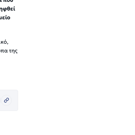
ληφθεί
μείο
ικό,
ωπα της