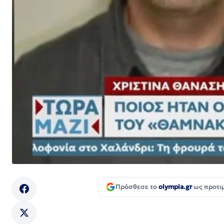
Πρόσθεσε το
olympia.gr
ως προτι