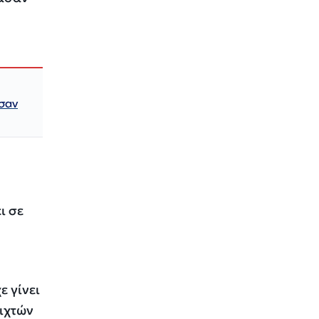
ησαν
ι σε
ε γίνει
οιχτών