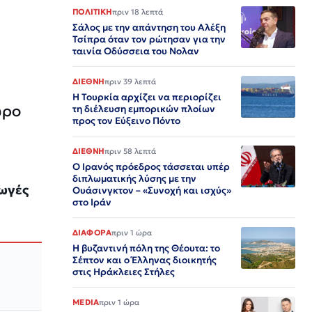
ΠΟΛΙΤΙΚΗ
πριν 18 λεπτά
Σάλος με την απάντηση του Αλέξη
Τσίπρα όταν τον ρώτησαν για την
ταινία Οδύσσεια του Νολαν
ΔΙΕΘΝΗ
πριν 39 λεπτά
Η Τουρκία αρχίζει να περιορίζει
ώρο
τη διέλευση εμπορικών πλοίων
προς τον Εύξεινο Πόντο
ΔΙΕΘΝΗ
πριν 58 λεπτά
Ο Ιρανός πρόεδρος τάσσεται υπέρ
διπλωματικής λύσης με την
γωγές
Ουάσινγκτον – «Συνοχή και ισχύς»
στο Ιράν​​​​​​​​​​​​​​​​​​​​​​​​​​​​​​​​​​​​​​​​​​​​​​​​​​
ΔΙΑΦΟΡΑ
πριν 1 ώρα
Η βυζαντινή πόλη της Θέουτα: το
Σέπτον και ο Έλληνας διοικητής
στις Ηράκλειες Στήλες
MEDIA
πριν 1 ώρα