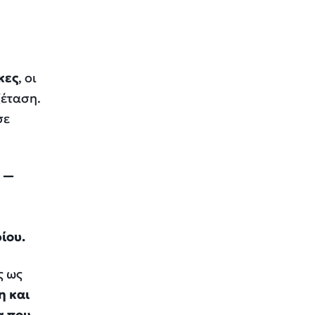
κες
, οι
ξέταση.
σε
ς —
ίου.
ς ως
η και
α που