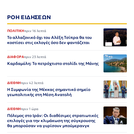
ΡΟΗ ΕΙΔΗΣΕΩΝ
ΠΟΛΙΤΙΚΗ
πριν 16 λεπτά
Το αλλαζονικό όχι του Αλέξη Τσίπρα θα του
κοστίσει στις εκλογές όσο δεν φαντάζεται
ΔΙΑΦΟΡΑ
πριν 23 λεπτά
Καρδαμύλη: Το πετρόχτιστο στολίδι της Μάνης
ΔΙΕΘΝΗ
πριν 42 λεπτά
Η Συμφωνία της Μέκκας σημαντικό σημείο
γεωπολιτικής στη Μέση Ανατολή
ΔΙΕΘΝΗ
πριν 1 ώρα
Πόλεμος στο Ιράν: Οι διαθέσιμες στρατιωτικές
επιλογές για την κλιμάκωση της σύγκρουσης
θα μπορούσαν να γυρίσουν μπούμερανγκ