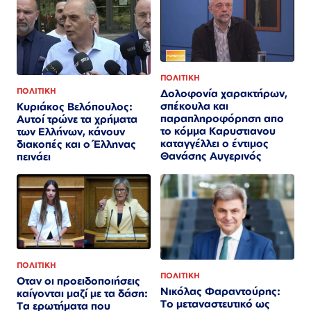
ΠΟΛΙΤΙΚΗ
ΠΟΛΙΤΙΚΗ
Δολοφονία χαρακτήρων,
σπέκουλα και
Κυριάκος Βελόπουλος:
παραπληροφόρηση απο
Αυτοί τρώνε τα χρήματα
το κόμμα Καρυστιανου
των Ελλήνων, κάνουν
καταγγέλλει ο έντιμος
διακοπές και ο Έλληνας
Θανάσης Αυγερινός
πεινάει
ΠΟΛΙΤΙΚΗ
ΠΟΛΙΤΙΚΗ
Οταν οι προειδοποιήσεις
Νικόλας Φαραντούρης:
καίγονται μαζί με τα δάση:
Το μεταναστευτικό ως
Τα ερωτήματα που