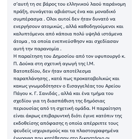
σ’αυτή τη σε βάρος του ελληνικού λαού παράνομη
πράξη, συνάγεται αβιάστως ένα και μοναδικό
συμπέρασμα . Ολοι αυτοί δεν ήταν δυνατό να
ενεργήσουν ατομικώς , αλλά καθοδηγούμενοι και
καλυπτόμενοι από κάποια πολύ υψηλά ιστάμενα
άτομα , τα οποία ενεπνεύσθησν και σχεδίασαν
αυτή την παρανομία .
Η παραίτηση του Δημοσίου από τον υφυπουργό κ.
Π. Δούκα στη σχετική αγωγή της Ι.Μ.
Βατοπεδίου, δεν ήταν αποτέλεσμα
παραπλάνησης , κατά πως προκαταβολικώς και
κακως γνωμοδότησεν ο Εισαγγελέας του Αρείου
Πάγου κ. Γ. Σανιδάς , αλλά και ένα τμήμα του
σχεδίου για τη διασπάθιση της δημόσιας
περιουσίας από τη σχετική ομάδα. Η παραίτηση
είναι άκρως επιβαρυντκή διότι έγινε κατόπιν της
εκδοθείσης απόφασης η οποία απέρριπτε τους
ψευδείς ισχυρισμούς και τα πλαστογραφημένα
έγγραφα που κατέθεσαν στο δικαστήριο οι