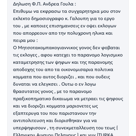
Δηλωση Φ.Π. Ανδρεα Γουλα :
Επιθυμω να εκφρασω τα συγχαρητηρια μου στον
εκλεκτο δημοσιογραφο κ. Γαλουπη για το εργο
του , με καποιες επισημανσεις εν οψει εκλογων
που απορρεουν απο την πολυχρονη ηλικα και
πειρα μου :
Ο Μητσοτακομπακογιαννικος γονος δεν φοβαται
τις εκλογες , αφου κατεχει το παρανομο λογισμικο
καταμετρησης των ψηφων και της παρανομης
αποδοχης του απο τα οικονομισαρια πολιτικα
κομματα που αυτος διοριζει , και που ουδεις
δυναται να ελεγκσει . Ουτω ο εν λογω
θρασυτατος γονος , με το παρανομο
πραξικοπηματικο δικαιωμα να μετραει τις ψηφους
και να διοριζει κομματα μαριονετες ως
εξαπτερυγα του που παριστανουν την
αντιπολιτευση και διορισθηκαν για να
υπερψηφισουν , τη συνεκμεταλλευση του τεως {
Ελληνικου Αιγαιου Πελαγους } και νυν {TURKA