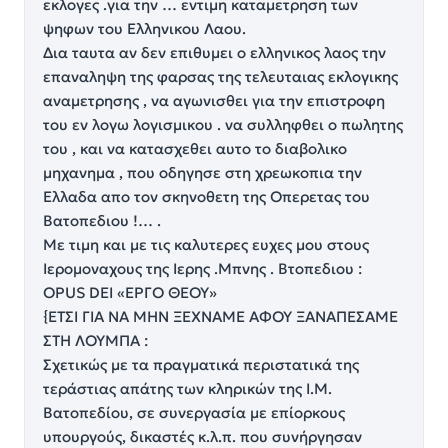
εκλογες .για την … εντιμη καταμετρηση των
ψηφων του Ελληνικου Λαου.
Δια ταυτα αν δεν επιθυμει ο ελληνικος λαος την
επαναληψη της φαρσας της τελευταιας εκλογικης
αναμετρησης , να αγωνισθει για την επιστροφη
του εν λογω λογισμικου . να συλληφθει ο πωλητης
του , και να κατασχεθει αυτο το διαβολικο
μηχανημα , που οδηγησε στη χρεωκοπια την
Ελλαδα απο τον σκηνοθετη της Οπερετας του
Βατοπεδιου !… .
Με τιμη και με τις καλυτερες ευχες μου στους
Ιερομοναχους της Ιερης .Μπνης . Βτοπεδιου :
OPUS DEI «ΕΡΓΟ ΘΕΟΥ»
{ΕΤΣΙ ΓΙΑ ΝΑ ΜΗΝ ΞΕΧΝΑΜΕ ΑΦΟΥ ΞΑΝΑΠΕΣΑΜΕ
ΣΤΗ ΛΟΥΜΠΑ :
Σχετικώς με τα πραγματικά περιστατικά της
τεράστιας απάτης των κληρικών της Ι.Μ.
Βατοπεδίου, σε συνεργασία με επίορκους
υπουργούς, δικαστές κ.λ.π. που συνήργησαν