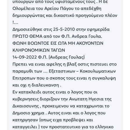
υπουργών από τους υφισταμένους τους . Η δε
Ολομέλεια του Αρείου Πάγου το απεδέχθη
δημιουργώντας και δικαστικό προηγούμενο πλέον
!…
Δημοσιεύθηκε στις 25-5-2010 στην εφημερίδα
ΠΡΩΤΟ ΘΕΜΑ από τον Φ.Π. Ανδρεα Γουλα.
ΦΩΝΗ ΒΟΩΝΤΟΣ ΕΙΣ ΩΤΑ ΜΗ ΑΚΟΥΟΝΤΩΝ
ΚΛΗΡΟΝΟΜΙΚΩΝ ΤΑΓΩΝ
14-09-2022 Φ.Π. {Ανδρεας Γουλας}
Πρεπει να ειναι αφελης η βλαξ οστις πιστευει στο
παραμυθι των … Εξεταστικων – Κοκουλωματικων
Επιτροπων που ο σκοπος τους ειναι η συγκαλυψη
και οχι η διαλευκανση .
Εν κατακλειδι αυτος ειναι ο λογος που οι
κυβερνησεις διοριζουν την Ανωτατη Ηγεσια της
Δικαιοσυνης , προκειμενου να καταχρωνται το
Δημοσιο χρημα . Αυτος ειναι και ο λογος που
κατηργησαν {οπως ειχα προβλεψει και
καταγγειλει } τον προστατευτικο για το ελληνικο