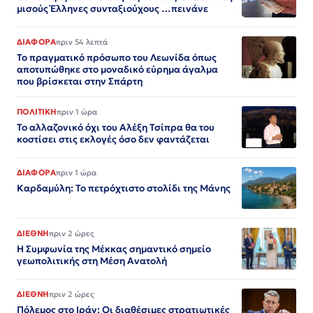
μισούς Έλληνες συνταξιούχους …πεινάνε
ΔΙΑΦΟΡΑ
πριν 54 λεπτά
Το πραγματικό πρόσωπο του Λεωνίδα όπως
αποτυπώθηκε στο μοναδικό εύρημα άγαλμα
που βρίσκεται στην Σπάρτη
ΠΟΛΙΤΙΚΗ
πριν 1 ώρα
Το αλλαζονικό όχι του Αλέξη Τσίπρα θα του
κοστίσει στις εκλογές όσο δεν φαντάζεται
ΔΙΑΦΟΡΑ
πριν 1 ώρα
Καρδαμύλη: Το πετρόχτιστο στολίδι της Μάνης
ΔΙΕΘΝΗ
πριν 2 ώρες
Η Συμφωνία της Μέκκας σημαντικό σημείο
γεωπολιτικής στη Μέση Ανατολή
ΔΙΕΘΝΗ
πριν 2 ώρες
Πόλεμος στο Ιράν: Οι διαθέσιμες στρατιωτικές