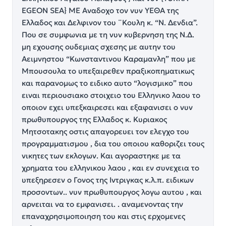
EGEON SEA} ΜΕ Αναδοχο τον νυν ΥΕΘΑ της
Ελλαδος και Δελφινον του ¨Κουλη κ. “Ν. Δενδια”.
Που σε συμφωνια με τη νυν κυβερνηση της Ν.Δ.
μη εχουσης ουδεμιας σχεσης με αυτην του
Αειμνηστου “Κωνσταντινου Καραμανλη” που με
Μπουσουλα το υπεξαιρεθεν πραξικοπηματικως
και παρανομως το ειδικο αυτο “λογισμικο” που
ειναι περιουσιακο στοιχειο του Ελληνικο λαου το
οποιον εχει υπεξκαιρεσει και εξαφανισει ο νυν
πρωθυπουργος της Ελλαδος κ. Κυριακος
Μητσοτακης οστις απαγορευει τον ελεγχο του
προγραμματισμου , δια του οποιου καθοριζει τους
νικητες των εκλογων. Και αγοραστηκε με τα
χρηματα του ελληνικου λαου , και εν συνεχεια το
υπεξηρεσεν ο Γονος της Ιντριγκας κ.λ.π. ειδικων
προσοντων.. νυν πρωθυπουργος λογω αυτου , και
αρνειται να το εμφανισει. . αναμενοντας την
επαναχρησιμοποιηση του και στις ερχομενες