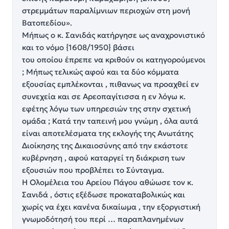
στρεμμάτων παραλίμνιων περιοχών στη μονή
Βατοπεδίου».
Μήπως ο κ. Σανιδάς κατήργησε ως αναχρονιστικό
και το νόμο {1608/1950} βάσει
του οποίου έπρεπε να κριθούν οι κατηγορούμενοι
; Μήπως τελικώς αφού και τα δύο κόμματα
εξουσίας εμπλέκονται , πιθανως να προαχθεί εν
συνεχεία και σε Αρεοπαγίτισσα η εν λόγω κ.
εφέτης λόγω των υπηρεσιών της στην σχετική
ομάδα ; Κατά την ταπεινή μου γνώμη , όλα αυτά
είναι αποτελέσματα της εκλογής της Ανωτάτης
Διοίκησης της Δικαιοσύνης από την εκάστοτε
κυβέρνηση , αφού καταργεί τη διάκριση των
εξουσιών που προβλέπει το Σύνταγμα.
Η Ολομέλεια του Αρείου Πάγου αθώωσε τον κ.
Σανιδά , όστις εξέδωσε προκαταβολικώς και
χωρίς να έχει κανένα δικαίωμα , την εξοργιστική
γνωμοδότησή του περί … παραπλανημένων