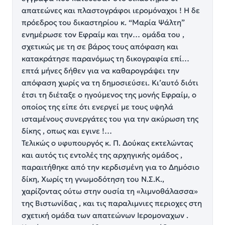
απατεώνες και πλαστογράφοι ιερομόναχοι ! Η δε
πρόεδρος του δικαστηρίου κ. “Μαρία Ψάλτη”
ενημέρωσε τον Εφραίμ και την… ομάδα του ,
σχετικώς με τη σε βάρος τους απόφαση και
κατακράτησε παρανόμως τη δικογραφία επί…
επτά μήνες δήθεν για να καθαρογράψει την
απόφαση χωρίς να τη δημοσιεύσει. Κι’αυτό διότι
έτσι τη διέταξε ο ηγούμενος της μονής Εφραίμ, ο
οποίος της είπε ότι ενεργεί με τους υψηλά
ισταμένους συνεργάτες του για την ακύρωση της
δίκης , οπως και εγινε !…
Τελικώς ο υφυπουργός κ. Π. Δούκας εκτελώντας
και αυτός τις εντολές της αρχηγικής ομάδος ,
παραιτήθηκε από την κερδισμένη για το Δημόσιο
δίκη, Χωρίς τη γνωμοδότηση του Ν.Σ.Κ.,
χαρίζοντας ούτω στην ουσία τη «λιμνοθάλασσα»
της Βιστωνίδας , και τις παραλιμνιες περιοχες στη
σχετική ομάδα των απατεώνων Ιερομοναχων .