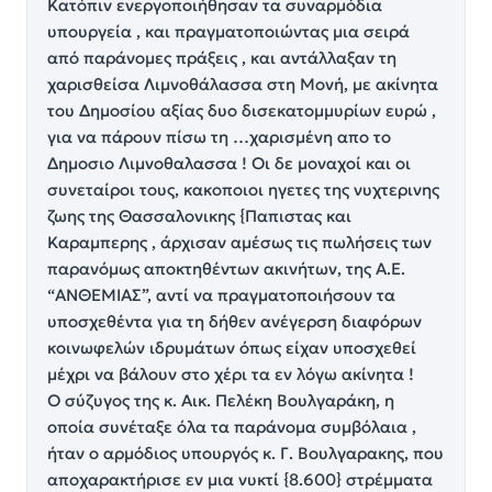
Κατόπιν ενεργοποιήθησαν τα συναρμόδια
υπουργεία , και πραγματοποιώντας μια σειρά
από παράνομες πράξεις , και αντάλλαξαν τη
χαρισθείσα Λιμνοθάλασσα στη Μονή, με ακίνητα
του Δημοσίου αξίας δυο δισεκατομμυρίων ευρώ ,
για να πάρουν πίσω τη …χαρισμένη απο το
Δημοσιο Λιμνοθαλασσα ! Οι δε μοναχοί και οι
συνεταίροι τους, κακοποιοι ηγετες της νυχτερινης
ζωης της Θασσαλονικης {Παπιστας και
Καραμπερης , άρχισαν αμέσως τις πωλήσεις των
παρανόμως αποκτηθέντων ακινήτων, της Α.Ε.
“ΑΝΘΕΜΙΑΣ”, αντί να πραγματοποιήσουν τα
υποσχεθέντα για τη δήθεν ανέγερση διαφόρων
κοινωφελών ιδρυμάτων όπως είχαν υποσχεθεί
μέχρι να βάλουν στο χέρι τα εν λόγω ακίνητα !
Ο σύζυγος της κ. Αικ. Πελέκη Βουλγαράκη, η
οποία συνέταξε όλα τα παράνομα συμβόλαια ,
ήταν ο αρμόδιος υπουργός κ. Γ. Βουλγαρακης, που
αποχαρακτήρισε εν μια νυκτί {8.600} στρέμματα