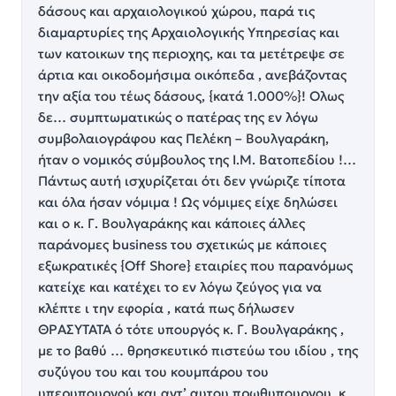
δάσους και αρχαιολογικού χώρου, παρά τις
διαμαρτυρίες της Αρχαιολογικής Υπηρεσίας και
των κατοικων της περιοχης, και τα μετέτρεψε σε
άρτια και οικοδομήσιμα οικόπεδα , ανεβάζοντας
την αξία του τέως δάσους, {κατά 1.000%}! Ολως
δε… συμπτωματικώς ο πατέρας της εν λόγω
συμβολαιογράφου κας Πελέκη – Βουλγαράκη,
ήταν ο νομικός σύμβουλος της Ι.Μ. Βατοπεδίου !…
Πάντως αυτή ισχυρίζεται ότι δεν γνώριζε τίποτα
και όλα ήσαν νόμιμα ! Ως νόμιμες είχε δηλώσει
και ο κ. Γ. Βουλγαράκης και κάποιες άλλες
παράνομες business του σχετικώς με κάποιες
εξωκρατικές {Off Shore} εταιρίες που παρανόμως
κατείχε και κατέχει το εν λόγω ζεύγος για να
κλέπτε ι την εφορία , κατά πως δήλωσεν
ΘΡΑΣΥΤΑΤΑ ό τότε υπουργός κ. Γ. Βουλγαράκης ,
με το βαθύ … θρησκευτικό πιστεύω του ιδίου , της
συζύγου του και του κουμπάρου του
υπερυπουργού και αντ’ αυτου πρωθυπουργου, κ.