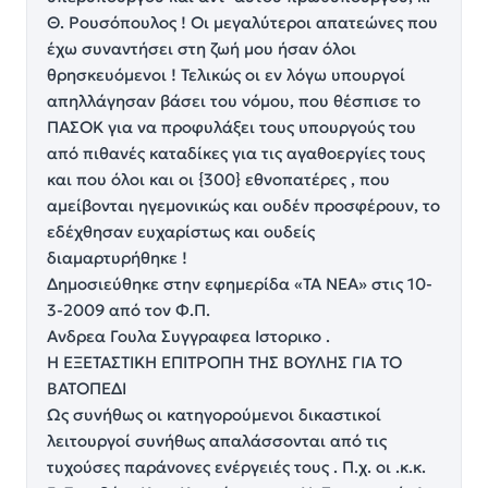
Θ. Ρουσόπουλος ! Οι μεγαλύτεροι απατεώνες που
έχω συναντήσει στη ζωή μου ήσαν όλοι
θρησκευόμενοι ! Τελικώς οι εν λόγω υπουργοί
απηλλάγησαν βάσει του νόμου, που θέσπισε το
ΠΑΣΟΚ για να προφυλάξει τους υπουργούς του
από πιθανές καταδίκες για τις αγαθοεργίες τους
και που όλοι και οι {300} εθνοπατέρες , που
αμείβονται ηγεμονικώς και ουδέν προσφέρουν, το
εδέχθησαν ευχαρίστως και ουδείς
διαμαρτυρήθηκε !
Δημοσιεύθηκε στην εφημερίδα «ΤΑ ΝΕΑ» στις 10-
3-2009 από τον Φ.Π.
Ανδρεα Γουλα Συγγραφεα Ιστορικο .
Η ΕΞΕΤΑΣΤΙΚΗ ΕΠΙΤΡΟΠΗ ΤΗΣ ΒΟΥΛΗΣ ΓΙΑ ΤΟ
ΒΑΤΟΠΕΔΙ
Ως συνήθως οι κατηγορούμενοι δικαστικοί
λειτουργοί συνήθως απαλάσσονται από τις
τυχούσες παράνονες ενέργειές τους . Π.χ. οι .κ.κ.