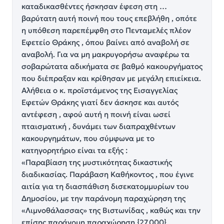
καταδικασθέντες ήσκησαν έφεση στη …
βαρύτατη αυτή ποινή που τους επεβλήθη , οπότε
η υπόθεση παρεπέμφθη στο Πενταμελές πλέον
Εφετείο Θράκης , όπου βαίνει από αναβολή σε
αναβολή. Για να μη μακρυγορήσω αναφέρω τα
σοβαρώτατα αδικήματα σε βαθμό κακουργήματος
που διέπραξαν και κρίθησαν με μεγάλη επιείκεια.
Αλήθεια ο κ. προϊστάμενος της Εισαγγελίας
Εφετών Θράκης γιατί δεν άσκησε και αυτός
αντέφεση , αφού αυτή η ποινή είναι ωσεί
πταισματική , δυνάμει των διαπραχθέντων
κακουργημάτων, που σύμφωνα με το
κατηγορητήριο είναι τα εξής :
«Παραβίαση της μυστικότητας δικαστικής
διαδικασίας. Παράβαση Καθήκοντος , που έγινε
αιτία για τη διασπάθιση δισεκατομμυρίων του
Δημοσίου, με την παράνομη παραχώρηση της
«Λιμνοθάλασσας» της Βιστωνίδας , καθώς και την
επίσης παράνομη παραχώρηση {27.000}