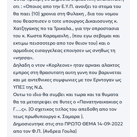
οτι : «Οποιος απο την Ε.Υ.Π. ανοιξει το στομα του
θα παει {10} χρονια στη Φυλακη , δια του νομου
που θεασπισεν ο τοτε υπουργος Δικαιοσυνης κ.
Χατζηγακης πο τα Τρικαλα., για την οπροστασια
του κ. Κωστα Καραμανλη , {που εγω σεβομαι και
εκτιμω πεισσοτερο απο τον θειον του} και ο
αρμοδιος εισαγγελεας εποιησεν ως σνηθως τη
«νησσα».
Δηλαδη ο ντον «Κορλεονε» ηταν αρνακι αλακτος
εμπρος στη θρασυτατη αυτη γυνη που βαρυνεται
και με αντεθνικες συμφωνιες με τον Ερντογαν ως
ΥΠΕΞ της Ν.Δ.
Ουτω το ιδιο θα συμβει και τωρα και τα θυματα
θα τα μετατρεψει σε θυτες ο «Πανατηναικακιας ο
Γ….ς». {Ο σχετικος τιτλος του απεδοθη απο τον
τεως πρωθυπουργο κ. Σαμαρα }.
Δημοσιευτηκε στις στο ΠΡΩΤΟ ΘΕΜΑ 14-09-2022
απο τον Φ.Π. {Ανδρεα Γουλα}