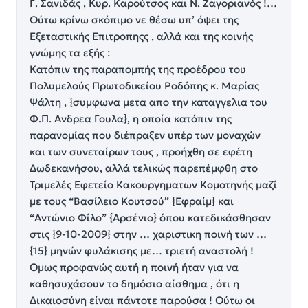
Γ. Σανιδάς , Κυρ. Καρούτσος και Ν. Ζαγοριανός !…
Ούτω κρίνω σκόπιμο νε θέσω υπ’ όψει της
Εξεταστικής Επιτροπηςς , αλλά και της κοινής
γνώμης τα εξής :
Κατόπιν της παραπομπής της προέδρου του
Πολυμελούς Πρωτοδικείου Ροδόπης κ. Μαρίας
Ψάλτη , {συμφωνα μετα απο την καταγγελια του
Φ.Π. Ανδρεα Γουλα}, η οποία κατόπιν της
παρανομίας που διέπραξεν υπέρ των μοναχών
και των συνεταίρων τους , προήχθη σε εφέτη
Δωδεκανήσου, αλλά τελικώς παρεπέμφθη στο
Τριμελές Εφετείο Κακουργηματων Κομοτηνής μαζί
με τους “Βασίλειο Κουτσού” {Εφραίμ} και
“Αντώνιο Φίλο” {Αρσένιο} όπου κατεδικάσθησαν
στις {9-10-2009} στην … χαριστικη ποινή των …
{15} μηνών φυλάκισης με… τριετή αναστολή !
Ομως προφανώς αυτή η ποινή ήταν για να
καθησυχάσουν το δημόσιο αίσθημα , ότι η
Δικαιοσύνη είναι πάντοτε παρούσα ! Ούτω οι