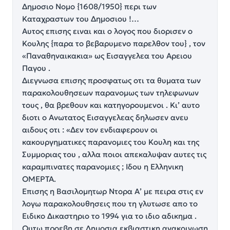
Δημοσιο Νομο {1608/1950} περι των
Καταχραστων του Δημοσιου !…
Αυτος επισης ειναι και ο λογος που διορισεν ο
Κουλης {παρα το βεβαρυμενο παρελθον του} , τον
«Παναθηναικακια» ως Εισαγγελεα του Αρειου
Παγου .
Διεγνωσα επισης προσφατως οτι τα θυματα των
παρακολουθησεων παρανομως των τηλεφωνων
τους , θα βρεθουν και κατηγορουμενοι . Κι’ αυτο
διοτι ο Ανωτατος Εισαγγελεας δηλωσεν ανευ
αιδους οτι : «Δεν τον ενδιαφερουν οι
κακουργηματικες παρανομιες του Κουλη και της
Συμμοριας του , αλλα ποιοι απεκαλυψαν αυτες τις
καραμπινατες παρανομιες ; Ιδου η Ελληνικη
ΟΜΕΡΤΑ.
Επισης η Βασιλομητωρ Ντορα Α’ με πειρα στις εν
λογω παρακολουθησεις που τη γλυτωσε απο το
Ειδικο Δικαστηριο το 1994 για το ιδιο αδικημα .
Ουτω προεβη σε Δημοσια εκβιαστικη ανακοινωση