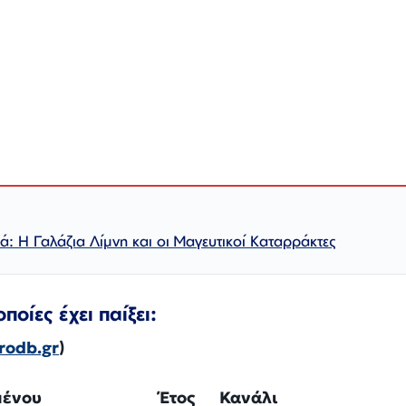
: Η Γαλάζια Λίμνη και οι Μαγευτικοί Καταρράκτες
ποίες έχει παίξει:
rodb.gr
)
μένου
Έτος
Κανάλι