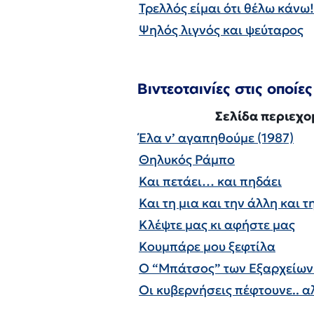
Τρελλός είμαι ότι θέλω κάνω!
Ψηλός λιγνός και ψεύταρος
Βιντεοταινίες στις οποίες 
Σελίδα περιεχ
Έλα ν’ αγαπηθούμε (1987)
Θηλυκός Ράμπο
Και πετάει… και πηδάει
Και τη μια και την άλλη και τ
Κλέψτε μας κι αφήστε μας
Κουμπάρε μου ξεφτίλα
Ο “Μπάτσος” των Εξαρχείων
Οι κυβερνήσεις πέφτουνε.. α