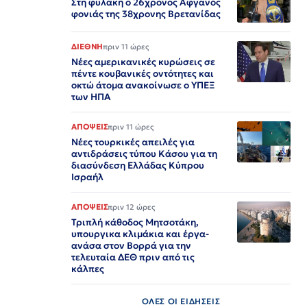
Στη φυλακή ο 26χρονος Αφγανός
φονιάς της 38χρονης Βρετανίδας
ΔΙΕΘΝΗ
πριν 11 ώρες
Νέες αμερικανικές κυρώσεις σε
πέντε κουβανικές οντότητες και
οκτώ άτομα ανακοίνωσε ο ΥΠΕΞ
των ΗΠΑ
ΑΠΟΨΕΙΣ
πριν 11 ώρες
Νέες τουρκικές απειλές για
αντιδράσεις τύπου Κάσου για τη
διασύνδεση Ελλάδας Κύπρου
Ισραήλ
ΑΠΟΨΕΙΣ
πριν 12 ώρες
Τριπλή κάθοδος Μητσοτάκη,
υπουργικα κλιμάκια και έργα-
ανάσα στον Βορρά για την
τελευταία ΔΕΘ πριν από τις
κάλπες
ΟΛΕΣ ΟΙ ΕΙΔΗΣΕΙΣ