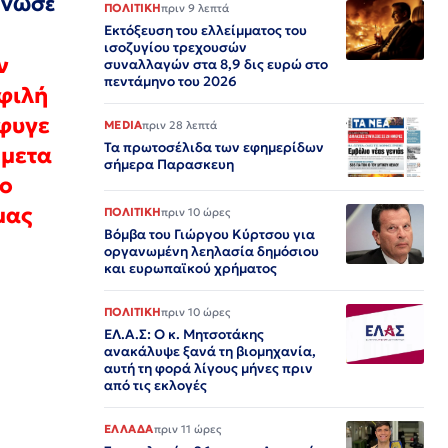
ίνωσε
ΠΟΛΙΤΙΚΗ
πριν 9 λεπτά
Εκτόξευση του ελλείμματος του
ισοζυγίου τρεχουσών
ν
συναλλαγών στα 8,9 δις ευρώ στο
πεντάμηνο του 2026
σφιλή
έφυγε
MEDIA
πριν 28 λεπτά
Τα πρωτοσέλιδα των εφημερίδων
 μετα
σήμερα Παρασκευη
ίο
μας
ΠΟΛΙΤΙΚΗ
πριν 10 ώρες
Βόμβα του Γιώργου Κύρτσου για
οργανωμένη λεηλασία δημόσιου
και ευρωπαϊκού χρήματος
ΠΟΛΙΤΙΚΗ
πριν 10 ώρες
ΕΛ.Α.Σ: Ο κ. Μητσοτάκης
ανακάλυψε ξανά τη βιομηχανία,
αυτή τη φορά λίγους μήνες πριν
από τις εκλογές
ΕΛΛΑΔΑ
πριν 11 ώρες