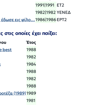
1991|1991
ΕΤ2
1982|1982
ΥΕΝΕΔ
 έδωσε εις φίλο…
1986|1986
ΕΡΤ2
 στις οποίες έχει παίξει:
νου
Έτος
e best
1988
1982
α
1984
1988
1982
1988
οτέζα (1989)
1989
1981