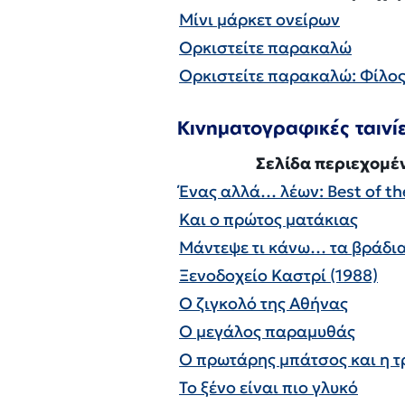
Μίνι μάρκετ ονείρων
Ορκιστείτε παρακαλώ
Ορκιστείτε παρακαλώ: Φίλος
Κινηματογραφικές ταινίες
Σελίδα περιεχομέ
Ένας αλλά… λέων: Best of th
Και ο πρώτος ματάκιας
Μάντεψε τι κάνω… τα βράδι
Ξενοδοχείο Καστρί (1988)
Ο ζιγκολό της Αθήνας
Ο μεγάλος παραμυθάς
Ο πρωτάρης μπάτσος και η τρ
Το ξένο είναι πιο γλυκό