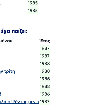
..
1985
1985
έχει παίξει:
ομένου
Έτος
1987
1987
1988
ην τρίτη
1988
1986
1988
!
1986
λλά ο Ψάλτης μένει
1987