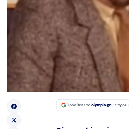
Πρόσθεσε το
olympia.gr
ως προτι