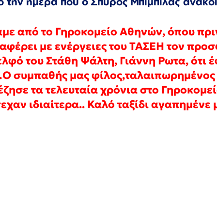
 την ημέρα που ο Σπυρος Μπιμπιλας ανακο
ε από το Γηροκομείο Αθηνών, όπου πρι
ταφέρει με ενέργειες του ΤΑΣΕΗ τον προ
λφό του Στάθη Ψάλτη, Γιάννη Ρωτα, ότι 
…Ο συμπαθής μας φίλος,ταλαιπωρημένος
 έζησε τα τελευταία χρόνια στο Γηροκομε
χαν ιδιαίτερα.. Καλό ταξίδι αγαπημένε 