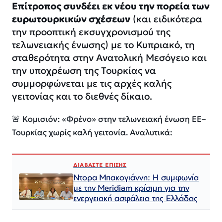
Επίτροπος συνδέει εκ νέου την πορεία των
ευρωτουρκικών σχέσεων
(και ειδικότερα
την προοπτική εκσυγχρονισμού της
τελωνειακής ένωσης) με το Κυπριακό, τη
σταθερότητα στην Ανατολική Μεσόγειο και
την υποχρέωση της Τουρκίας να
συμμορφώνεται με τις αρχές καλής
γειτονίας και το διεθνές δίκαιο.
🚨 Κομισιόν: «Φρένο» στην τελωνειακή ένωση ΕΕ–
Τουρκίας χωρίς καλή γειτονία. Αναλυτικά:
ΔΙΑΒΑΣΤΕ ΕΠΙΣΗΣ
Ντορα Μπακογιάννη: Η συμφωνία
με την Meridiam κρίσιμη για την
ενεργειακή ασφάλεια της Ελλάδας