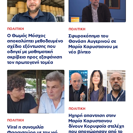
ΠΟΛΙΤΙΚΗ
ΠΟΛΙΤΙΚΗ
Ο Θωμάς Μόσχος
Σφυροκόπημα του
αποκαλύπτει μεθοδευμένο
Θανάση Αυγερινού σε
σχέδιο εξόντωσης που
Μαρία Καρυστιανου με
οδηγεί με μαθηματική
νέο βίντεο
ακρίβεια προς εξαφάνιση
τον πρωτογενή τομέα
ΠΟΛΙΤΙΚΗ
Ηχηρή απαντηση στην
Μαρία Καρυστιανου
ΠΟΛΙΤΙΚΗ
δίνουν Κορυφαία στελέχη
Viral η συνομιλία
που αποχώρησαν από το
Φαραντούρη με τον γιό