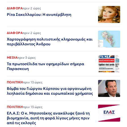
ΔΙΑΦΟΡΑ
πριν 2 ώρες
Ρίτα Σακελλαρίου: Η ανυπέρβλητη
ΔΙΑΦΟΡΑ
πριν 2 ώρες
Χαρτογράφηση πολιτιστικής κληρονομιάς και
περιβάλλοντος Άνδρου
MEDIA
πριν 3 ώρες
Τα πρωτοσέλιδα των εφημερίδων σήμερα
Παρασκευη
ΠΟΛΙΤΙΚΗ
πριν 13 ώρες
Βόμβα του Γιώργου Κύρτσου για οργανωμένη
λεηλασία δημόσιου και ευρωπαϊκού χρήματος
ΠΟΛΙΤΙΚΗ
πριν 13 ώρες
ΕΛ.Α.Σ: Ο κ. Μητσοτάκης ανακάλυψε ξανά τη
βιομηχανία, αυτή τη φορά λίγους μήνες πριν
από τις εκλογές