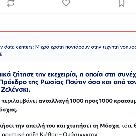
ν data centers: Μικρά κράτη ποντάρουν στην τεχνητή νοημο
α;
ικά ζήτησε την εκεχειρία, η οποία στη συνέχ
 Πρόεδρο της Ρωσίας Πούτιν όσο και από το
Ζελένσκι.
θα περιλαμβάνει
ανταλλαγή 1000 προς 1000 κρατου
Μόσχας.
ήσει την απειλή του και χτυπήσει τη Μόσχα
, τότε 
η οριστική ρήξη Κιέβου – Ουάσινγκτον