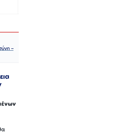
σύνη –
εια
ν
μένων
θα