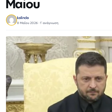
Μαίου
kalinda
8 Μαΐου 2026 · 1΄ ανάγνωση