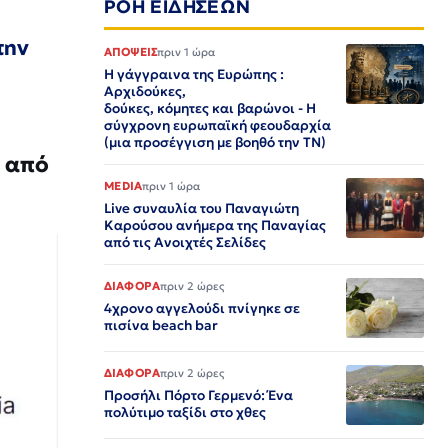
ΡΟΗ ΕΙΔΗΣΕΩΝ
την
ΑΠΟΨΕΙΣ
πριν 1 ώρα
Η γάγγραινα της Ευρώπης :
Αρχιδούκες,
δούκες, κόμητες και βαρώνοι - Η
σύγχρονη ευρωπαϊκή φεουδαρχία
(μια προσέγγιση με βοηθό την ΤΝ)
ι από
MEDIA
πριν 1 ώρα
Live συναυλία του Παναγιώτη
Καρούσου ανήμερα της Παναγίας
από τις Ανοιχτές Σελίδες
ΔΙΑΦΟΡΑ
πριν 2 ώρες
4χρονο αγγελούδι πνίγηκε σε
πισίνα beach bar
ΔΙΑΦΟΡΑ
πριν 2 ώρες
Προσήλι Πόρτο Γερμενό: Ένα
πολύτιμο ταξίδι στο χθες