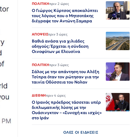
ΠΟΛΙΤΙΚΗ
πριν 2 ώρες
Ο Γιώργος Κύρτσος αποκαλύπτει
τους λόγους που ο Μητσοτάκης
διέγραψε τον Αντώνη Σαμαρα
ΑΠΟΨΕΙΣ
πριν 3 ώρες
Βαθιά ανάσα για χιλιάδες
οδηγούς: Έρχεται η σύνδεση
Οινοφύτων με Ελευσίνα
ΠΟΛΙΤΙΚΗ
πριν 3 ώρες
Σάλος με την απάντηση του Αλέξη
Τσίπρα όταν τον ρώτησαν για την
ταινία Οδύσσεια του Νολαν
ΔΙΕΘΝΗ
πριν 4 ώρες
Ο Ιρανός πρόεδρος τάσσεται υπέρ
διπλωματικής λύσης με την
Ουάσινγκτον – «Συνοχή και ισχύς»
στο Ιράν​​​​​​​​​​​​​​​​​​​​​​​​​​​​​​​​​​​​​​​​​​​​​​​​​​
ΟΛΕΣ ΟΙ ΕΙΔΗΣΕΙΣ