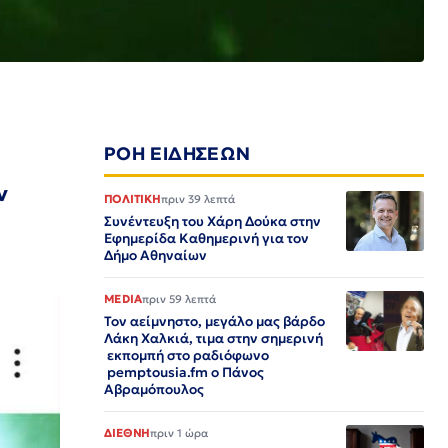
ΡΟΗ ΕΙΔΗΣΕΩΝ
ν
ΠΟΛΙΤΙΚΗ
πριν 39 λεπτά
Συνέντευξη του Χάρη Δούκα στην
Εφημερίδα Καθημερινή για τον
Δήμο Αθηναίων
MEDIA
πριν 59 λεπτά
Τον αείμνηστο, μεγάλο μας βάρδο
Λάκη Χαλκιά, τιμα στην σημερινή
εκπομπή στο ραδιόφωνο
pemptousia.fm ο Πάνος
Αβραμόπουλος
ΔΙΕΘΝΗ
πριν 1 ώρα