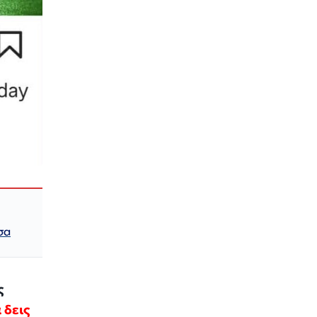
σα
ς
 δεις