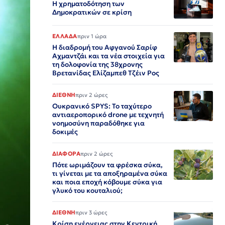
Η χρηματοδότηση των
Δημοκρατικών σε κρίση
ΕΛΛΑΔΑ
πριν 1 ώρα
Η διαδρομή του Αφγανού Σαρίφ
Αχμαντζάι και τα νέα στοιχεία για
τη δολοφονία της 38χρονης
Βρετανίδας Ελίζαμπεθ Τζέιν Ρος
ΔΙΕΘΝΗ
πριν 2 ώρες
Ουκρανικό SPYS: Το ταχύτερο
αντιαεροπορικό drone με τεχνητή
νοημοσύνη παραδόθηκε για
δοκιμές
ΔΙΑΦΟΡΑ
πριν 2 ώρες
Πότε ωριμάζουν τα φρέσκα σύκα,
τι γίνεται με τα αποξηραμένα σύκα
και ποια εποχή κόβουμε σύκα για
γλυκό του κουταλιού;
ΔΙΕΘΝΗ
πριν 3 ώρες
Κρίση ενέργειας στην Κεντρική