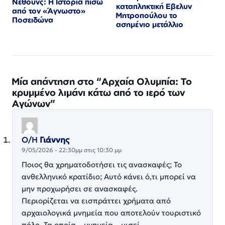
Νεθούνς: Η Ιστορία πίσω
καταπληκτική Εβελυν
από τον «Άγνωστο»
Μητροπούλου το
Ποσειδώνα
ασημένιο μετάλλιο
Μία απάντηση στο “Αρχαία Ολυμπία: Το
κρυμμένο λιμάνι κάτω από το ιερό των
Αγώνων”
Ο/Η
Γιάννης
9/05/2026 - 22:30μμ στις 10:30 μμ
Ποιος θα χρηματοδοτήσει τις ανασκαφές; Το
ανθελληνικό κρατίδιο; Αυτό κάνει ό,τι μπορεί να
μην προχωρήσει σε ανασκαφές.
Περιορίζεται να εισπράττει χρήματα από
αρχαιολογικά μνημεία που αποτελούν τουριστικό
πόλο. Τα οποία – μνημεία – μισεί..