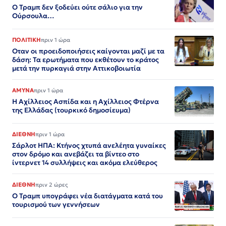
Ο Τραμπ δεν ξοδεύει ούτε σάλιο για την
Ούρσουλα…
ΠΟΛΙΤΙΚΗ
πριν 1 ώρα
Οταν οι προειδοποιήσεις καίγονται μαζί με τα
δάση: Τα ερωτήματα που εκθέτουν το κράτος
μετά την πυρκαγιά στην Αττικοβοιωτία
ΑΜΥΝΑ
πριν 1 ώρα
Η Αχίλλειος Ασπίδα και η Αχίλλειος Φτέρνα
της Ελλάδας (τουρκικό δημοσίευμα)
ΔΙΕΘΝΗ
πριν 1 ώρα
Σάρλοτ ΗΠΑ: Κτήνος χτυπά ανελέητα γυναίκες
στον δρόμο και ανεβάζει τα βίντεο στο
ίντερνετ 14 συλλήψεις και ακόμα ελεύθερος​​​​​​​​​​​​​​​​​​​​​​​​​​​​​​​​​​​​​​​​​​​​​​​​​​
ΔΙΕΘΝΗ
πριν 2 ώρες
Ο Τραμπ υπογράφει νέα διατάγματα κατά του
τουρισμού των γεννήσεων