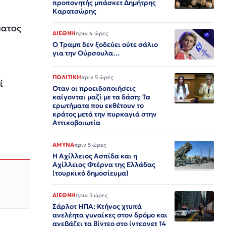
προπονητής μπάσκετ Δημήτρης
Καρατσώρης
ματος
ΔΙΕΘΝΗ
πριν 4 ώρες
Ο Τραμπ δεν ξοδεύει ούτε σάλιο
για την Ούρσουλα…
ΠΟΛΙΤΙΚΗ
πριν 5 ώρες
ί
Οταν οι προειδοποιήσεις
καίγονται μαζί με τα δάση: Τα
ερωτήματα που εκθέτουν το
κράτος μετά την πυρκαγιά στην
Αττικοβοιωτία
ΑΜΥΝΑ
πριν 5 ώρες
Η Αχίλλειος Ασπίδα και η
Αχίλλειος Φτέρνα της Ελλάδας
(τουρκικό δημοσίευμα)
ΔΙΕΘΝΗ
πριν 5 ώρες
Σάρλοτ ΗΠΑ: Κτήνος χτυπά
ανελέητα γυναίκες στον δρόμο και
ανεβάζει τα βίντεο στο ίντερνετ 14