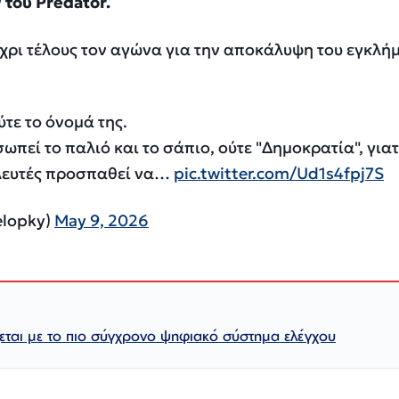
του Predator.
χρι τέλους τον αγώνα για την αποκάλυψη του εγκλή
τε το όνομά της.
σωπεί το παλιό και το σάπιο, ούτε "Δημοκρατία", γιατ
υλευτές προσπαθεί να…
pic.twitter.com/Ud1s4fpj7S
elopky)
May 9, 2026
ζεται με το πιο σύγχρονο ψηφιακό σύστημα ελέγχου