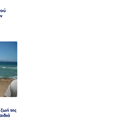
νού
ην
 ζωή της
αιδιά