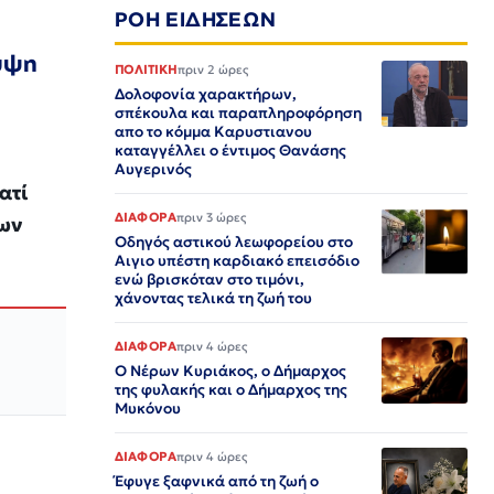
ΡΟΗ ΕΙΔΗΣΕΩΝ
λυψη
ΠΟΛΙΤΙΚΗ
πριν 2 ώρες
Δολοφονία χαρακτήρων,
σπέκουλα και παραπληροφόρηση
απο το κόμμα Καρυστιανου
καταγγέλλει ο έντιμος Θανάσης
Αυγερινός
ατί
ΔΙΑΦΟΡΑ
πριν 3 ώρες
των
Οδηγός αστικού λεωφορείου στο
Αιγιο υπέστη καρδιακό επεισόδιο
ενώ βρισκόταν στο τιμόνι,
χάνοντας τελικά τη ζωή του
ΔΙΑΦΟΡΑ
πριν 4 ώρες
Ο Νέρων Κυριάκος, o Δήμαρχος
της φυλακής και ο Δήμαρχος της
Μυκόνου
ΔΙΑΦΟΡΑ
πριν 4 ώρες
Έφυγε ξαφνικά από τη ζωή ο