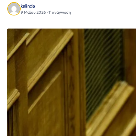
kalinda
9 Μαΐου 2026 · 1΄ ανάγνωση