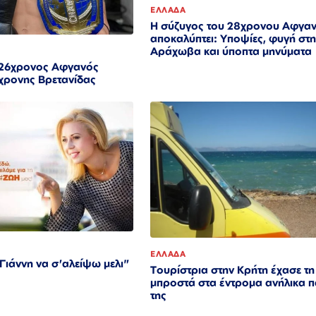
ΕΛΛΑΔΑ
Η σύζυγος του 28χρονου Αφγα
αποκαλύπτει: Υποψίες, φυγή στ
Αράχωβα και ύποπτα μηνύματα
 26χρονος Αφγανός
χρονης Βρετανίδας
ΕΛΛΑΔΑ
ιάννη να σ'αλείψω μελι"
Τουρίστρια στην Κρήτη έχασε τη
μπροστά στα έντρομα ανήλικα π
της