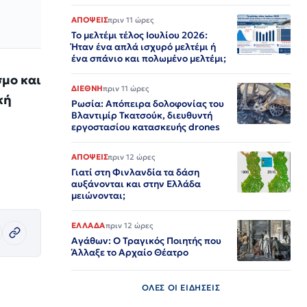
ΑΠΟΨΕΙΣ
πριν 11 ώρες
Το μελτέμι τέλος Ιουλίου 2026:
Ήταν ένα απλά ισχυρό μελτέμι ή
ένα σπάνιο και πολωμένο μελτέμι;
σμο και
ΔΙΕΘΝΗ
πριν 11 ώρες
κή
Ρωσία: Απόπειρα δολοφονίας του
Βλαντιμίρ Τκατσούκ, διευθυντή
εργοστασίου κατασκευής drones
ΑΠΟΨΕΙΣ
πριν 12 ώρες
Γιατί στη Φινλανδία τα δάση
αυξάνονται και στην Ελλάδα
μειώνονται;
ΕΛΛΑΔΑ
πριν 12 ώρες
Αγάθων: Ο Τραγικός Ποιητής που
Άλλαξε το Αρχαίο Θέατρο
ΟΛΕΣ ΟΙ ΕΙΔΗΣΕΙΣ