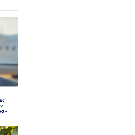
ους
ην
να»