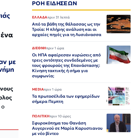
ΡΟΗ ΕΙΔΗΣΕΩΝ
σιάς
ΕΛΛΑΔΑ
πριν 31 λεπτά
Από τα βάθη της θάλασσας ως την
Τροία: Η πλήρης ανάλυση και οι
 ένα
αρχαίες πηγές για τη Λυσιάνασσα
ΔΙΕΘΝΗ
πριν 1 ώρα
Οι ΗΠΑ αφαίρεσαν κυρώσεις από
τρεις οντότητες συνδεδεμένες με
αν με
τους φρουρούς της Επανάστασης:
μνήμη
Κίνηση τακτικής ή σήμα για
συμφωνία;
ενους
MEDIA
πριν 1 ώρα
Τα πρωτοσέλιδα των εφημερίδων
ολος
σήμερα Πεμπτη
 ο
ΠΟΛΙΤΙΚΗ
πριν 10 ώρες
Σφυροκόπημα του Θανάση
Αυγερινού σε Μαρία Καρυστιανου
με νέο βίντεο