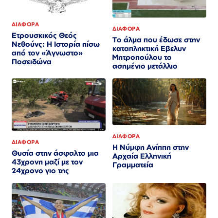
ΔΙΑΦΟΡΑ
ΔΙΑΦΟΡΑ
Ετρουσκικός Θεός
Το άλμα που έδωσε στην
Νεθούνς: Η Ιστορία πίσω
καταπληκτική Εβελυν
από τον «Άγνωστο»
Μητροπούλου το
Ποσειδώνα
ασημένιο μετάλλιο
ΔΙΑΦΟΡΑ
ΔΙΑΦΟΡΑ
Η Νύμφη Ανίππη στην
Θυσία στην άσφαλτο μια
Αρχαία Ελληνική
43χρονη μαζί με τον
Γραμματεία
24χρονο γιο της