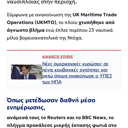
ναυσιπλοίας στην περιοχή.
Σύμφωνα με ανακοίνωση της
UK Maritime Trade
Operations (UKMTO)
, το πλοίο
χτυπήθηκε από
άγνωστο βλήμα
ενώ έπλεε περίπου 23 ναυτικά
μίλια βορειοανατολικά της Ντόχα.
ΔΙΑΒΑΣΤΕ ΕΠΙΣΗΣ
Νέες αμερικανικές κυρώσεις σε
πέντε κουβανικές οντότητες και
οκτώ άτομα ανακοίνωσε ο ΥΠΕΞ
των ΗΠΑ
Όπως μετέδωσαν διεθνή μέσα
ενημέρωσης,
ανάμεσά τους το Reuters και το BBC News, το
πλήγμα προκάλεσε μικρής έκτασης φωτιά στο