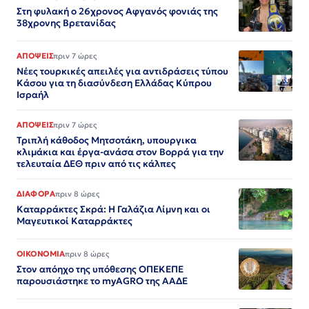
Στη φυλακή ο 26χρονος Αφγανός φονιάς της
38χρονης Βρετανίδας
ΑΠΟΨΕΙΣ
πριν 7 ώρες
Νέες τουρκικές απειλές για αντιδράσεις τύπου
Κάσου για τη διασύνδεση Ελλάδας Κύπρου
Ισραήλ
ΑΠΟΨΕΙΣ
πριν 7 ώρες
Τριπλή κάθοδος Μητσοτάκη, υπουργικα
κλιμάκια και έργα-ανάσα στον Βορρά για την
τελευταία ΔΕΘ πριν από τις κάλπες
ΔΙΑΦΟΡΑ
πριν 8 ώρες
Καταρράκτες Σκρά: Η Γαλάζια Λίμνη και οι
Μαγευτικοί Καταρράκτες
ΟΙΚΟΝΟΜΙΑ
πριν 8 ώρες
Στον απόηχο της υπόθεσης ΟΠΕΚΕΠΕ
παρουσιάστηκε το myAGRO της ΑΑΔΕ