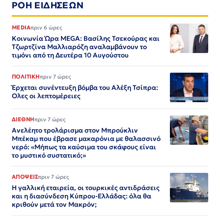
ΡΟΗ ΕΙΔΗΣΕΩΝ
MEDIA
πριν 6 ώρες
Κοινωνία Ώρα MEGA: Βασίλης Τσεκούρας και
Τζωρτζίνα Μαλλιαρόζη αναλαμβάνουν το
τιμόνι από τη Δευτέρα 10 Αυγούστου
ΠΟΛΙΤΙΚΗ
πριν 7 ώρες
Έρχεται συνέντευξη βόμβα του Αλέξη Τσίπρα:
Ολες οι λεπτομέρειες
ΔΙΕΘΝΗ
πριν 7 ώρες
Ανελέητο τρολάρισμα στον Μπρούκλιν
Μπέκαμ που έβρασε μακαρόνια με θαλασσινό
νερό: «Μήπως τα καύσιμα του σκάφους είναι
το μυστικό συστατικό;»
ΑΠΟΨΕΙΣ
πριν 7 ώρες
Η γαλλική εταιρεία, οι τουρκικές αντιδράσεις
και η διασύνδεση Κύπρου-Ελλάδας: όλα θα
κριθούν μετά τον Μακρόν;