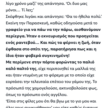
λίγο χρόνο μαζί’ της απάντησα. ‘Οι δυο μας
μόνοι… Τί λες;’
Σκέφθηκε λιγάκι και απάντησε: ‘Θα το ήθελα πολύ.’
Εκείνη την Παρασκευή, καθώς οδηγούσα μετά το
γραφείο για να πάω να την πάρω, αισθανόμουν
περίεργα. Ήταν ο εκνευρισμός που προηγείται
ενός ραντεβού… Και πώς τα φέρνει η ζωή, όταν
έφθασα στο σπίτι της, παρατήρησα πως και η
ίδια ήταν φοβερά συγκινημένη!
Με περίμενε στην πόρτα φορώντας το παλιό
καλό παλτό της
, είχε περιποιηθεί τα μαλλιά της
και ήταν ντυμένη με το φόρεμα με το οποίο είχε
εορτάσει την τελευταία επέτειο του γάμου της. Το
πρόσωπό της χαμογελούσε, ακτινοβολούσε φως,
όπως το πρόσωπο ενός αγγέλου.
‘Είπα στις φίλες μου ότι θα βγω με το γιο μου και
όλες τους συγκινήθηκαν’ μου είπε καθώς έμπαινε