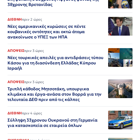
38χρονης Βρετανίδας
ΔΙΕΘΝΗ
πριν 2 ώρες
Νέες αμερικανικές κυρώσεις σε πέντε
κουβανικές οντότητες και οκτώ άτομα
ανακοίνωσε ο ΥΠΕΞ των ΗΠΑ
ΑΠΟΨΕΙΣ
πριν 3 ώρες
Νέες τουρκικές απειλές για αντιδράσεις τύπου
Κάσου για τη διασύνδεση Ελλάδας Κύπρου
Ισραήλ
ΑΠΟΨΕΙΣ
πριν 3 ώρες
Τριπλή κάθοδος Μητσοτάκη, υπουργικα
κλιμάκια και έργα-ανάσα στον Βορρά για την
τελευταία ΔΕΘ πριν από τις κάλπες
ΔΙΕΘΝΗ
πριν 4 ώρες
Σύλληψη 33χρονου Ουκρανού στη Γερμανία
για κατασκοπεία σε εταιρεία όπλων