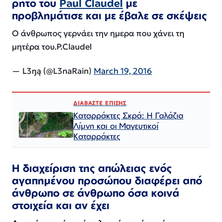
ρητό του
Paul Claudel
με
προβλημάτισε και με έβαλε σε σκέψεις
Ο άνθρωπος γερνάει την ημερα που χάνει τη
μητέρα του.P.Claudel
— L3ŋą (@L3naRain)
March 19, 2016
ΔΙΑΒΑΣΤΕ ΕΠΙΣΗΣ
Καταρράκτες Σκρά: Η Γαλάζια
Λίμνη και οι Μαγευτικοί
Καταρράκτες
Η διαχείριση της απώλειας ενός
αγαπημένου προσώπου διαφέρει από
άνθρωπο σε άνθρωπο όσα κοινά
στοιχεία και αν έχει