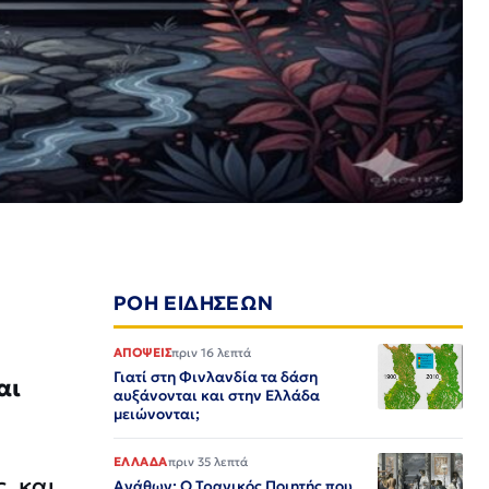
ΡΟΗ ΕΙΔΗΣΕΩΝ
ΑΠΟΨΕΙΣ
πριν 16 λεπτά
Γιατί στη Φινλανδία τα δάση
αι
αυξάνονται και στην Ελλάδα
μειώνονται;
ΕΛΛΑΔΑ
πριν 35 λεπτά
, και
Αγάθων: Ο Τραγικός Ποιητής που