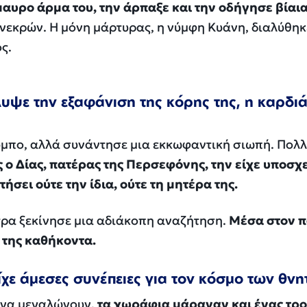
αυρο άρμα του, την άρπαξε και την οδήγησε βίαια
νεκρών. Η μόνη μάρτυρας, η νύμφη Κυάνη, διαλύθη
ς.
ψε την εξαφάνιση της κόρης της, η καρδιά
μπο, αλλά συνάντησε μια εκκωφαντική σιωπή. Πολλ
ος ο Δίας, πατέρας της Περσεφόνης, την είχε υποσχ
ήσει ούτε την ίδια, ούτε τη μητέρα της.
τρα ξεκίνησε μια αδιάκοπη αναζήτηση.
Μέσα στον 
 της καθήκοντα.
ίχε άμεσες συνέπειες για τον κόσμο των θν
 να μεγαλώνουν,
τα χωράφια μάραναν και ένας τρ