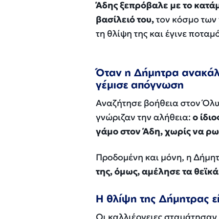
Άδης ξεπρόβαλε με το κατάμ
βασίλειό του,
τον κόσμο των 
τη θλίψη της και έγινε ποταμό
Όταν η Δήμητρα ανακάλυ
γέμισε απόγνωση
Αναζήτησε βοήθεια στον Όλυ
γνώριζαν την αλήθεια:
ο ίδι
γάμο στον Άδη, χωρίς να ρωτ
Προδομένη και μόνη, η Δήμη
της, όμως, αμέλησε τα θεϊκά
Η θλίψη της Δήμητρας ε
Οι καλλιέργειες σταμάτησαν