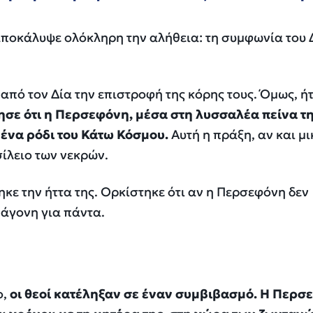
αποκάλυψε ολόκληρη την αλήθεια: τη συμφωνία του 
από τον Δία την επιστροφή της κόρης τους. Όμως, ή
ησε ότι η Περσεφόνη, μέσα στη λυσσαλέα πείνα τη
ένα ρόδι του Κάτω Κόσμου.
Αυτή η πράξη, αν και μι
σίλειο των νεκρών.
ηκε την ήττα της. Ορκίστηκε ότι αν η Περσεφόνη δεν
 άγονη για πάντα.
ο,
οι θεοί κατέληξαν σε έναν συμβιβασμό. Η Περσ