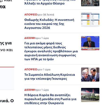
Άλλαξε το Αρχαίο Θέατρο
ότα
ΑΠΟΨΕΙΣ
πριν 56 λεπτά
Θοδωρής Κολυδάς: Η συνοπτική
εικόνα του καιρού της 5ης
Αυγουστου 2026
ΔΙΕΘΝΗ
πριν 1 ώρα
ης για
Για μια ακόμα φορά τους
τελευταίους μήνες διεθνώς
νο και
έγκυροι αναλυτές προβλέπουν μια
αυριανή ανακοίνωση συμφωνίας
των ΗΠΑ με το Ιράν
ΑΠΟΨΕΙΣ
πριν 1 ώρα
Το Σωματείο Αδούλωτη Κερύνεια
για την επίσκεψη Γκουτερες
ΔΙΕΘΝΗ
πριν 1 ώρα
Η Βόρεια Κορέα θα αναπτύξει
πυραυλική μονάδα στη Ρωσία για
νικά. Ο
επιθέσεις στην Ουκρανία