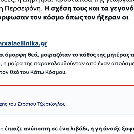
 η Περσεφόνη.
Η σχέση τους και τα γεγον
όρφωσαν τον κόσμο όπως τον ήξεραν οι
arxaiaellinika.gr
ι όμορφη θεά, μοιραζόταν το πάθος της μητέρας τ
 η μοίρα της παρακολουθούνταν από έναν απρόσμε
 τον θεό του Κάτω Κόσμου.
ής του Στρατου Τζώρτζογλου
νη
έπαιζε ανύποπτη σε ένα λιβάδι, η γη άνοιξε ξαφ