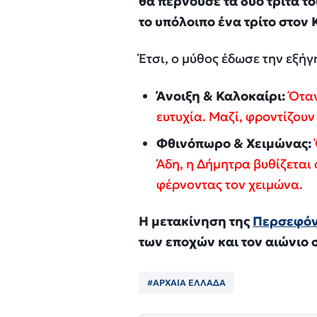
θα περνούσε τα δύο τρίτα τ
το υπόλοιπο ένα τρίτο στον
Έτσι, ο μύθος έδωσε την εξήγ
Άνοιξη & Καλοκαίρι:
Όταν
ευτυχία. Μαζί, φροντίζουν
Φθινόπωρο & Χειμώνας:
Άδη, η Δήμητρα βυθίζεται 
φέρνοντας τον χειμώνα.
Η μετακίνηση της
Περσεφό
των εποχών και τον αιώνιο 
#ΑΡΧΑΙΑ ΕΛΛΑΔΑ