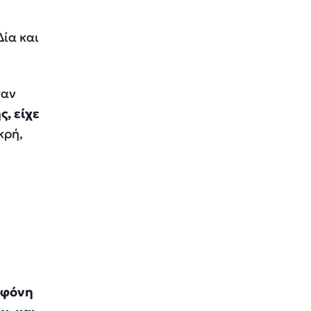
Δία και
ταν
ς, είχε
κρή,
εφόνη