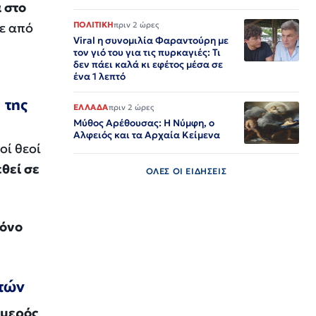
 στο
κε από
ΠΟΛΙΤΙΚΗ
πριν 2 ώρες
Viral η συνομιλία Φαραντούρη με
τον γιό του για τις πυρκαγιές: Τι
δεν πάει καλά κι εφέτος μέσα σε
ένα 1 λεπτό
 της
ΕΛΛΑΔΑ
πριν 2 ώρες
Μύθος Αρέθουσας: Η Νύμφη, ο
Αλφειός και τα Αρχαία Κείμενα
οί θεοί
εθεί σε
ΟΛΕΣ ΟΙ ΕΙΔΗΣΕΙΣ
πόνο
ητών
ομερός