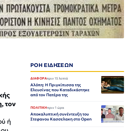
ΡΟΗ ΕΙΔΗΣΕΩΝ
ΔΙΑΦΟΡΑ
πριν 15 λεπτά
Αλόπη: Η Πριγκίπισσα της
Ελευσίνας που Καταδικάστηκε
κής
από τον Πατέρα της
, τον
ΠΟΛΙΤΙΚΗ
πριν 1 ώρα
Αποκαλυπτική συνέντευξη του
Στεφανου Κασσελακη στο Open
ού ή
λου.