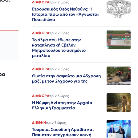
ΔΙΑΦΟΡΑ
πριν 2 ώρες
Ετρουσκικός Θεός Νεθούνς: Η
Ιστορία πίσω από τον «Άγνωστο»
Ποσειδώνα
ΔΙΑΦΟΡΑ
πριν 2 ώρες
Το άλμα που έδωσε στην
καταπληκτική Εβελυν
Μητροπούλου το ασημένιο
μετάλλιο
ΔΙΑΦΟΡΑ
πριν 2 ώρες
ρο
Θυσία στην άσφαλτο μια 43χρονη
μαζί με τον 24χρονο γιο της
ΔΙΑΦΟΡΑ
πριν 3 ώρες
Η Νύμφη Ανίππη στην Αρχαία
Ελληνική Γραμματεία
ΔΙΕΘΝΗ
πριν 3 ώρες
Τουρκία, Σαουδική Αραβία και
Πακιστάν υπογράφουν κοινή