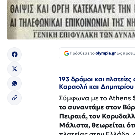
Πρόσθεσε το
olympia.gr
ως προτι
193 δρόμοι και πλατείε
Καραολή και Δημητρίου
Σύμφωνα με το Athens
το συναντάμε στον Βύρω
Πειραιά, τον Κορυδαλλό
Μάλιστα, θεωρείται ότ
πλατείας στην Ελλάδα, 