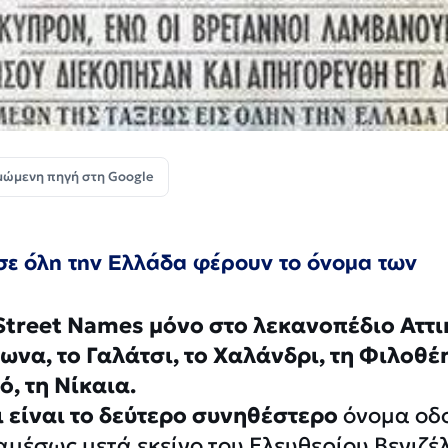
μώμενη πηγή στη Google
ς σε όλη την Ελλάδα φέρουν το όνομα των
Street Names μόνο στο λεκανοπέδιο Αττι
να, το Γαλάτσι, το Χαλάνδρι, τη Φιλοθέη
, τη Νίκαια.
ι είναι το δεύτερο συνηθέστερο
όνομα οδ
αμέσως μετά εκείνο του Ελευθερίου Βενιζέ