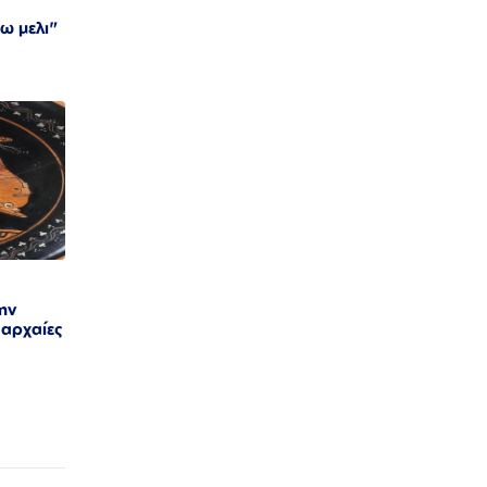
ω μελι"
ην
 αρχαίες