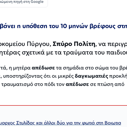
μώμενη πηγή στη Google
βάνει η υπόθεση του 10 μηνών βρέφους στ
σοκομείου Πύργου,
Σπύρο Πολίτη
, να περιγ
ητέρας σχετικά με τα τραύματα του παιδιο
τά, η μητέρα
απέδωσε
τα σημάδια στο σώμα του βρ
, υποστηρίζοντας ότι οι μικρές
δαγκωματιές
προκλ
ν τραυματισμό στο πόδι τον
απέδωσε
σε πτώση από
αρχος Στυλίδας και άλλοι δύο για την φωτιά στη Βοιωτια