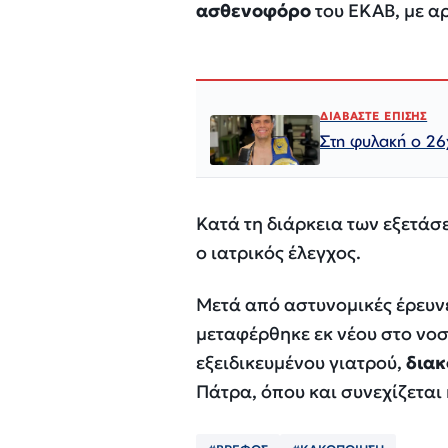
ασθενοφόρο
του ΕΚΑΒ, με α
ΔΙΑΒΑΣΤΕ ΕΠΙΣΗΣ
Στη φυλακή ο 26
Κατά τη διάρκεια των εξετάσ
ο ιατρικός έλεγχος.
Μετά από αστυνομικές έρευν
μεταφέρθηκε εκ νέου στο νοσ
εξειδικευμένου γιατρού,
διακ
Πάτρα, όπου και συνεχίζεται