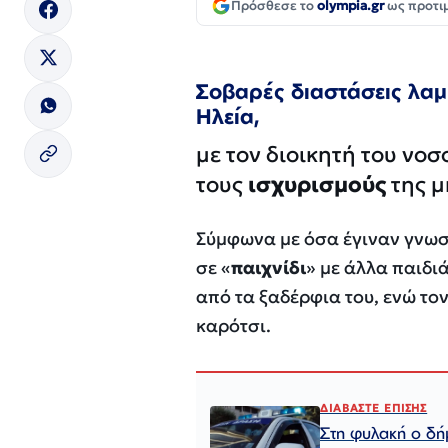
Πρόσθεσε το
olympia.gr
ως προτι
Σοβαρές διαστάσεις λαμ
Ηλεία,
με τον διοικητή του νο
τους
ισχυρισμούς
της μ
Σύμφωνα με όσα έγιναν γνωσ
σε «
παιχνίδι
» με άλλα παιδιά
από τα ξαδέρφια του, ενώ το
καρότσι.
ΔΙΑΒΑΣΤΕ ΕΠΙΣΗΣ
Στη φυλακή ο δήμ