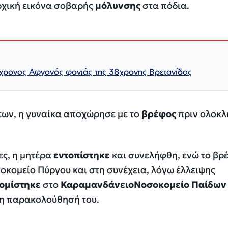
ρχική εικόνα σοβαρής
μόλυνσης
στα πόδια.
χρονος Αφγανός φονιάς της 38χρονης Βρετανίδας
εων, η γυναίκα αποχώρησε με το
βρέφος
πριν ολοκλ
ες, η μητέρα
εντοπίστηκε
και συνελήφθη, ενώ το βρ
οκομείο Πύργου και στη συνέχεια, λόγω έλλειψης
ομίστηκε
στο
Καραμανδάνειο
Νοσοκομείο
Παίδων
 η παρακολούθησή του.