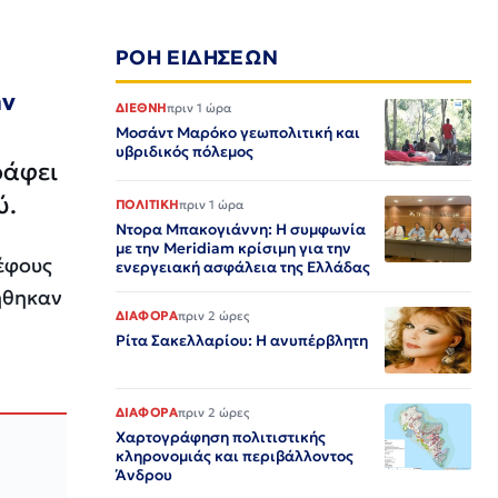
ΡΟΗ ΕΙΔΗΣΕΩΝ
ην
ΔΙΕΘΝΗ
πριν 1 ώρα
Μοσάντ Μαρόκο γεωπολιτική και
υβριδικός πόλεμος
ράφει
ύ.
ΠΟΛΙΤΙΚΗ
πριν 1 ώρα
Ντορα Μπακογιάννη: Η συμφωνία
με την Meridiam κρίσιμη για την
έφους
ενεργειακή ασφάλεια της Ελλάδας
ήθηκαν
ΔΙΑΦΟΡΑ
πριν 2 ώρες
Ρίτα Σακελλαρίου: Η ανυπέρβλητη
ΔΙΑΦΟΡΑ
πριν 2 ώρες
Χαρτογράφηση πολιτιστικής
κληρονομιάς και περιβάλλοντος
Άνδρου