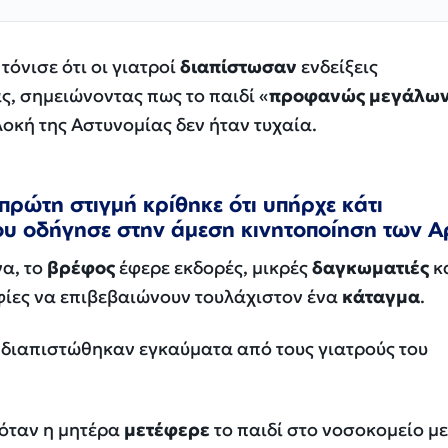
τόνισε ότι οι γιατροί
διαπίστωσαν
ενδείξεις
, σημειώνοντας πως το παιδί «
προφανώς μεγάλω
πλοκή της Αστυνομίας δεν ήταν τυχαία.
πρώτη στιγμή κρίθηκε ότι
υπήρχε
κάτι
ου οδήγησε στην άμεση κινητοποίηση των 
να, το
βρέφος
έφερε εκδορές, μικρές
δαγκωματιές
κ
φίες να επιβεβαιώνουν τουλάχιστον ένα
κάταγμα
.
εν διαπιστώθηκαν εγκαύματα από τους γιατρούς του
 όταν η μητέρα
μετέφερε
το παιδί στο νοσοκομείο με