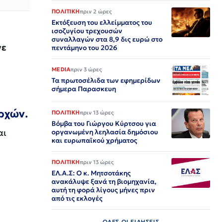
ΠΟΛΙΤΙΚΗ
πριν 2 ώρες
Εκτόξευση του ελλείμματος του
ισοζυγίου τρεχουσών
συναλλαγών στα 8,9 δις ευρώ στο
νε
πεντάμηνο του 2026
MEDIA
πριν 3 ώρες
Τα πρωτοσέλιδα των εφημερίδων
σήμερα Παρασκευη
Αρχών.
ΠΟΛΙΤΙΚΗ
πριν 13 ώρες
Βόμβα του Γιώργου Κύρτσου για
αι
οργανωμένη λεηλασία δημόσιου
και ευρωπαϊκού χρήματος
ΠΟΛΙΤΙΚΗ
πριν 13 ώρες
ΕΛ.Α.Σ: Ο κ. Μητσοτάκης
ανακάλυψε ξανά τη βιομηχανία,
αυτή τη φορά λίγους μήνες πριν
από τις εκλογές
ΟΛΕΣ ΟΙ ΕΙΔΗΣΕΙΣ