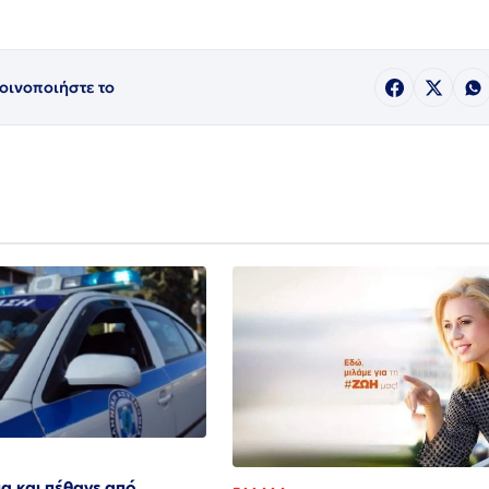
οινοποιήστε το
α και πέθανε από