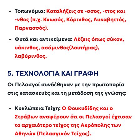
Τοπωνύμια:
Καταλήξεις σε -σσος, -ττος και
-νθος (π.χ. Κνωσός, Κόρινθος, Λυκαβηττός,
Παρνασσός).
Φυτά και αντικείμενα:
Λέξεις όπως σύκον,
υάκινθος, ασάμινθος(λουτήρας),
λαβύρινθος.
5. ΤΕΧΝΟΛΟΓΙΑ ΚΑΙ ΓΡΑΦΗ
Οι Πελασγοί συνδέθηκαν με την πρωτοπορία
στις κατασκευές και τη μετάδοση της γνώσης:
Κυκλώπεια Τείχη:
Ο Θουκυδίδης και ο
Στράβων αναφέρουν ότι οι Πελασγοί έχτισαν
το αρχαιότερο τείχος της Ακρόπολης των
Αθηνών (Πελασγικόν Τείχος).