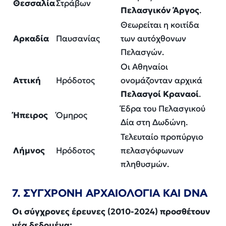
Θεσσαλία
Στράβων
Πελασγικόν Άργος
.
Θεωρείται η κοιτίδα
Αρκαδία
Παυσανίας
των αυτόχθονων
Πελασγών.
Οι Αθηναίοι
Αττική
Ηρόδοτος
ονομάζονταν αρχικά
Πελασγοί Κραναοί
.
Έδρα του Πελασγικού
Ήπειρος
Όμηρος
Δία στη Δωδώνη.
Τελευταίο προπύργιο
Λήμνος
Ηρόδοτος
πελασγόφωνων
πληθυσμών.
7. ΣΥΓΧΡΟΝΗ ΑΡΧΑΙΟΛΟΓΙΑ ΚΑΙ DNA
Οι σύγχρονες έρευνες (2010-2024) προσθέτουν
νέα δεδομένα: