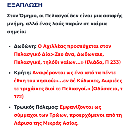
ΕΞΑΠΛΩΣΗ
Στον Όμηρο, οι Πελασγοί δεν είναι μια ασαφής
μνήμη, αλλά ένας λαός παρών σε καίρια
σημεία:
Δωδώνη:
Ο Αχιλλέας προσεύχεται στον
Πελασγικό Δία:«Ζευ άνα, Δωδωναιε,
Πελασγικέ, τηλόθι ναίων…»
(Ιλιάδα, Π 233)
Κρήτη:
Αναφέρονται ως ένα από τα πέντε
έθνη του νησιού:«…εν δέ Κύδωνες, Δωριέες
τε τριχάϊκες διοί τε Πελασγοί.»
(Οδύσσεια, τ
172)
Τρωικός Πόλεμος:
Εμφανίζονται ως
σύμμαχοι των Τρώων, προερχόμενοι από τη
Λάρισα της Μικράς Ασίας.