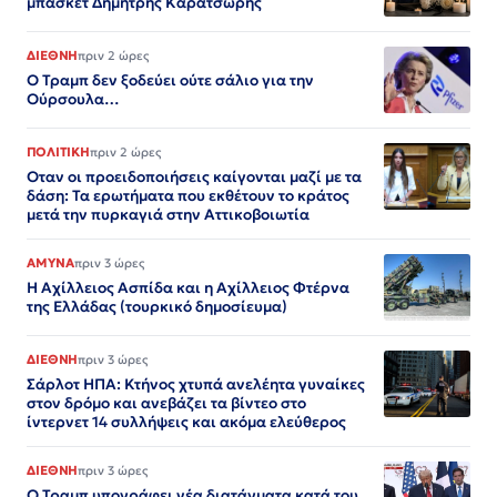
μπάσκετ Δημήτρης Καρατσώρης
ΔΙΕΘΝΗ
πριν 2 ώρες
Ο Τραμπ δεν ξοδεύει ούτε σάλιο για την
Ούρσουλα…
ΠΟΛΙΤΙΚΗ
πριν 2 ώρες
Οταν οι προειδοποιήσεις καίγονται μαζί με τα
δάση: Τα ερωτήματα που εκθέτουν το κράτος
μετά την πυρκαγιά στην Αττικοβοιωτία
ΑΜΥΝΑ
πριν 3 ώρες
Η Αχίλλειος Ασπίδα και η Αχίλλειος Φτέρνα
της Ελλάδας (τουρκικό δημοσίευμα)
ΔΙΕΘΝΗ
πριν 3 ώρες
Σάρλοτ ΗΠΑ: Κτήνος χτυπά ανελέητα γυναίκες
στον δρόμο και ανεβάζει τα βίντεο στο
ίντερνετ 14 συλλήψεις και ακόμα ελεύθερος​​​​​​​​​​​​​​​​​​​​​​​​​​​​​​​​​​​​​​​​​​​​​​​​​​
ΔΙΕΘΝΗ
πριν 3 ώρες
Ο Τραμπ υπογράφει νέα διατάγματα κατά του