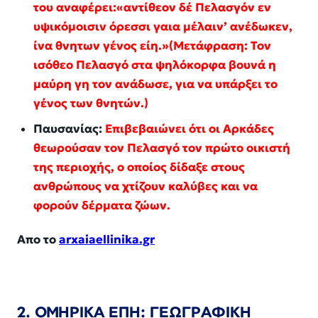
του αναφέρει:«αντίθεον δέ Πελασγόν εν
υψικόμοισιν όρεσσι γαια μέλαιν’ ανέδωκεν,
ίνα θνητων γένος είη.»
(Μετάφραση: Τον
ισόθεο Πελασγό στα ψηλόκορφα βουνά η
μαύρη γη τον ανάδωσε, για να υπάρξει το
γένος των θνητών.)
Παυσανίας:
Επιβεβαιώνει ότι οι Αρκάδες
θεωρούσαν τον Πελασγό τον πρώτο οικιστή
της περιοχής, ο οποίος δίδαξε στους
ανθρώπους να χτίζουν καλύβες και να
φορούν δέρματα ζώων.
Απο το
arxaiaellinika.gr
2. ΟΜΗΡΙΚΑ ΕΠΗ: ΓΕΩΓΡΑΦΙΚΗ