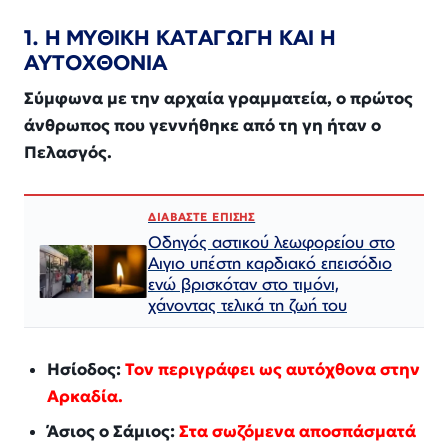
1. Η ΜΥΘΙΚΗ ΚΑΤΑΓΩΓΗ ΚΑΙ Η
ΑΥΤΟΧΘΟΝΙΑ
Σύμφωνα με την αρχαία γραμματεία, ο πρώτος
άνθρωπος που γεννήθηκε από τη γη ήταν ο
Πελασγός.
ΔΙΑΒΑΣΤΕ ΕΠΙΣΗΣ
Οδηγός αστικού λεωφορείου στο
Αιγιο υπέστη καρδιακό επεισόδιο
ενώ βρισκόταν στο τιμόνι,
χάνοντας τελικά τη ζωή του
Ησίοδος:
Τον περιγράφει ως αυτόχθονα στην
Αρκαδία.
Άσιος ο Σάμιος:
Στα σωζόμενα αποσπάσματά