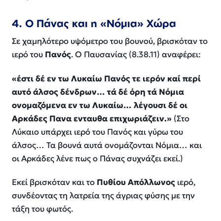
4. Ο Πάνας και η «Νόμια» Χώρα
Σε χαμηλότερο υψόμετρο του βουνού, βρισκόταν το
ιερό του
Πανός
. Ο Παυσανίας (8.38.11) αναφέρει:
«έστι δέ εν τω Λυκαίω Πανός τε ιερόν καί περί
αυτό άλσος δένδρων… τά δέ όρη τά Νόμια
ονομαζόμενα εν τω Λυκαίω… λέγουσι δέ οι
Αρκάδες Πανα ενταυθα επιχωριάζειν.»
(Στο
Λύκαιο υπάρχει ιερό του Πανός και γύρω του
άλσος… Τα βουνά αυτά ονομάζονται Νόμια… και
οι Αρκάδες λένε πως ο Πάνας συχνάζει εκεί.)
Εκεί βρισκόταν και το
Πυθίου Απόλλωνος
ιερό,
συνδέοντας τη λατρεία της άγριας φύσης με την
τάξη του φωτός.