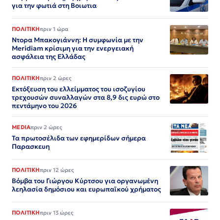
για την φωτιά στη Βοιωτια
ΠΟΛΙΤΙΚΗ
πριν 1 ώρα
Ντορα Μπακογιάννη: Η συμφωνία με την
Meridiam κρίσιμη για την ενεργειακή
ασφάλεια της Ελλάδας
ΠΟΛΙΤΙΚΗ
πριν 2 ώρες
Εκτόξευση του ελλείμματος του ισοζυγίου
τρεχουσών συναλλαγών στα 8,9 δις ευρώ στο
πεντάμηνο του 2026
MEDIA
πριν 2 ώρες
Τα πρωτοσέλιδα των εφημερίδων σήμερα
Παρασκευη
ΠΟΛΙΤΙΚΗ
πριν 12 ώρες
Βόμβα του Γιώργου Κύρτσου για οργανωμένη
λεηλασία δημόσιου και ευρωπαϊκού χρήματος
ΠΟΛΙΤΙΚΗ
πριν 13 ώρες