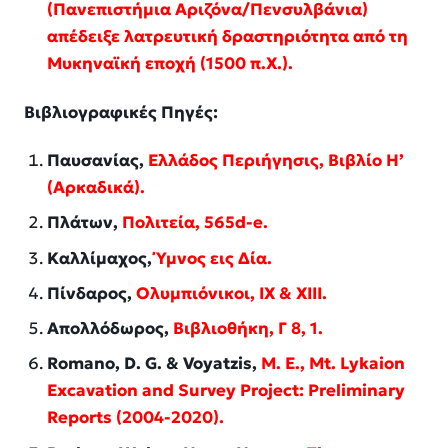
(Πανεπιστήμια Αριζόνα/Πενσυλβάνια)
απέδειξε λατρευτική δραστηριότητα από τη
Μυκηναϊκή εποχή (1500 π.Χ.).
Βιβλιογραφικές Πηγές:
Παυσανίας,
Ελλάδος Περιήγησις, Βιβλίο Η’
(Αρκαδικά)
.
Πλάτων,
Πολιτεία, 565d-e
.
Καλλίμαχος,
Ύμνος εις Δία
.
Πίνδαρος,
Ολυμπιόνικοι, IX & XIII
.
Απολλόδωρος,
Βιβλιοθήκη, Γ 8, 1
.
Romano, D. G. & Voyatzis,
M. E.,
Mt. Lykaion
Excavation and Survey Project: Preliminary
Reports (2004-2020)
.