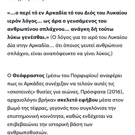
«…ο περί τό εν Αρκαδία τό του Διός του Λυκαίου
ιερόν λόγος… ως άρα ο γευσάμενος του
ανθρωπίνου σπλάχνου… ανάγκη δή τούτω
λύκω γενέσθαι.»
(Ο λόγος για το ιερό του Λυκαίου
Δία στην Αρκαδία… ότι όποιος γευτεί ανθρώπινο
σπλάχνο, είναι αναπόφευκτο να γίνει λύκος.)
Ο
Θεόφραστος
(μέσω του Πορφυρίου) αναφέρει
πως οι Αρκάδες συνέχιζαν να τελούν αυτές τις
«σκοτεινές» θυσίες για αιώνες. Πρόσφατα (2016),
αρχαιολόγοι βρήκαν
σκελετό εφήβου
μέσα στον
βωμό της τέφρας, γεγονός που συγκλόνισε την
επιστημονική κοινότητα, καθώς ενδέχεται να
επιβεβαιώνει την ιστορική βάση των
ανθρωποθυσιών.