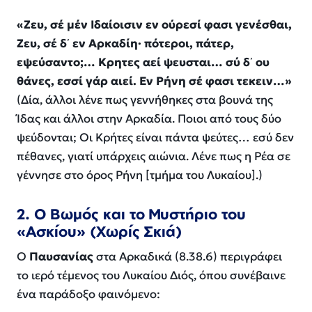
«Ζευ, σέ μέν Ιδαίοισιν εν ούρεσί φασι γενέσθαι,
Ζευ, σέ δ᾽ εν Αρκαδίη· πότεροι, πάτερ,
εψεύσαντο;… Κρητες αεί ψευσται… σύ δ᾽ ου
θάνες, εσσί γάρ αιεί. Εν Ρήνη σέ φασι τεκειν…»
(Δία, άλλοι λένε πως γεννήθηκες στα βουνά της
Ίδας και άλλοι στην Αρκαδία. Ποιοι από τους δύο
ψεύδονται; Οι Κρήτες είναι πάντα ψεύτες… εσύ δεν
πέθανες, γιατί υπάρχεις αιώνια. Λένε πως η Ρέα σε
γέννησε στο όρος Ρήνη [τμήμα του Λυκαίου].)
2. Ο Βωμός και το Μυστήριο του
«Ασκίου» (Χωρίς Σκιά)
Ο
Παυσανίας
στα
Αρκαδικά
(8.38.6) περιγράφει
το ιερό τέμενος του Λυκαίου Διός, όπου συνέβαινε
ένα παράδοξο φαινόμενο: