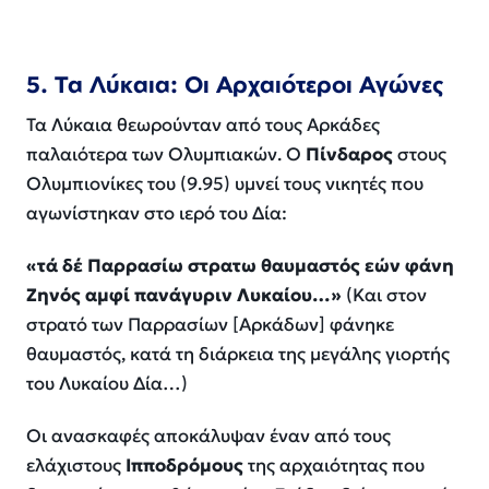
5. Τα Λύκαια: Οι Αρχαιότεροι Αγώνες
Τα Λύκαια θεωρούνταν από τους Αρκάδες
παλαιότερα των Ολυμπιακών. Ο
Πίνδαρος
στους
Ολυμπιονίκες
του (9.95) υμνεί τους νικητές που
αγωνίστηκαν στο ιερό του Δία:
«τά δέ Παρρασίω στρατω θαυμαστός εών φάνη
Ζηνός αμφί πανάγυριν Λυκαίου…»
(Και στον
στρατό των Παρρασίων [Αρκάδων] φάνηκε
θαυμαστός, κατά τη διάρκεια της μεγάλης γιορτής
του Λυκαίου Δία…)
Οι ανασκαφές αποκάλυψαν έναν από τους
ελάχιστους
Ιπποδρόμους
της αρχαιότητας που