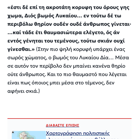
«έστι δέ επί τη ακροτάτη κορυφη του όρους γης
χωμα, Διός βωμός Λυκαίου… εν τούτω δέ τω
περιβόλω θηρίον ουδέν ουδέ άνθρωπος γίνεται·
…καί τάδε έτι θαυμασιώτερα ελέγετο, ός άν
εντός γένηται του τεμένους, τούτω σκιάν ουχί
γίνεσθαι.»
(Στην πιο ψηλή κορυφή υπάρχει ένας
σωρός χώματος, ο βωμός του Λυκαίου Δία… Μέσα
σε αυτόν τον περίβολο δεν μπαίνει κανένα θηρίο
ούτε άνθρωπος. Και το πιο θαυμαστό που λέγεται
είναι πως όποιος μπει μέσα στο τέμενος, δεν
αφήνει σκιά.)
ΔΙΑΒΑΣΤΕ ΕΠΙΣΗΣ
Χαρτογράφηση πολιτιστικής