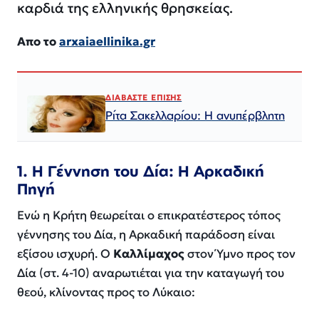
καρδιά της ελληνικής θρησκείας.
Απο το
arxaiaellinika.gr
ΔΙΑΒΑΣΤΕ ΕΠΙΣΗΣ
Ρίτα Σακελλαρίου: Η ανυπέρβλητη
1. Η Γέννηση του Δία: Η Αρκαδική
Πηγή
Ενώ η Κρήτη θεωρείται ο επικρατέστερος τόπος
γέννησης του Δία, η Αρκαδική παράδοση είναι
εξίσου ισχυρή. Ο
Καλλίμαχος
στον
Ύμνο προς τον
Δία
(στ. 4-10) αναρωτιέται για την καταγωγή του
θεού, κλίνοντας προς το Λύκαιο: