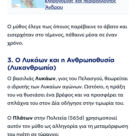
κληρονομιάς και περιβάλλοντος
Άνδρου
Ο μύθος έλεγε πως όποιος παρέβαινε το άβατο και
εισερχόταν στο τέμενος, πέθαινε μέσα σε έναν
χρόνο.
3. Ο Λυκάων και η Ανθρωποθυσία
(Λυκανθρωπία)
Ο βασιλιάς
Λυκάων
, γιος του Πελασγού, θεωρείται
ο ιδρυτής των Λυκαίων αγώνων. Ωστόσο, η πράξη
του να θυσιάσει ένα βρέφος και να προσφέρει τα
σπλάχνα του στον Δία οδήγησε στην τιμωρία του.
Ο
Πλάτων
στην
Πολιτεία
(565d) χρησιμοποιεί
αυτόν τον μύθο ως αλληγορία για τη μεταμόρφωση
του ηγέτη σε τύραννο: