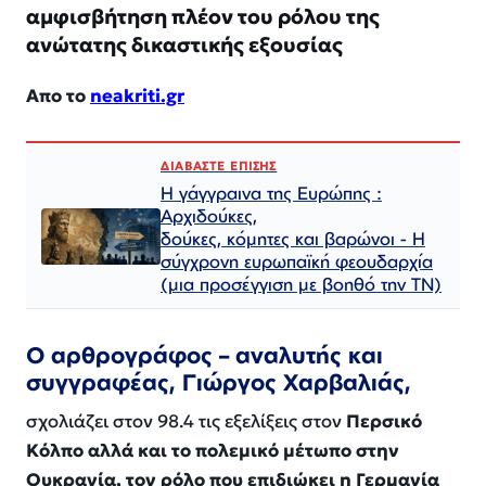
αμφισβήτηση πλέον του ρόλου της
ανώτατης δικαστικής εξουσίας
Απο το
neakriti.gr
ΔΙΑΒΑΣΤΕ ΕΠΙΣΗΣ
Η γάγγραινα της Ευρώπης :
Αρχιδούκες,
δούκες, κόμητες και βαρώνοι - Η
σύγχρονη ευρωπαϊκή φεουδαρχία
(μια προσέγγιση με βοηθό την ΤΝ)
Ο αρθρογράφος – αναλυτής και
συγγραφέας, Γιώργος Χαρβαλιάς,
σχολιάζει στον 98.4 τις εξελίξεις στον
Περσικό
Κόλπο αλλά και το πολεμικό μέτωπο στην
Ουκρανία, τον ρόλο που επιδιώκει η Γερμανία