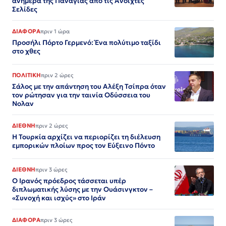
ανήμερα της Παναγίας από τις Ανοιχτές
Σελίδες
ΔΙΑΦΟΡΑ
πριν 1 ώρα
Προσήλι Πόρτο Γερμενό: Ένα πολύτιμο ταξίδι
στο χθες
ΠΟΛΙΤΙΚΗ
πριν 2 ώρες
Σάλος με την απάντηση του Αλέξη Τσίπρα όταν
τον ρώτησαν για την ταινία Οδύσσεια του
Νολαν
ΔΙΕΘΝΗ
πριν 2 ώρες
Η Τουρκία αρχίζει να περιορίζει τη διέλευση
εμπορικών πλοίων προς τον Εύξεινο Πόντο
ΔΙΕΘΝΗ
πριν 3 ώρες
Ο Ιρανός πρόεδρος τάσσεται υπέρ
διπλωματικής λύσης με την Ουάσινγκτον –
«Συνοχή και ισχύς» στο Ιράν​​​​​​​​​​​​​​​​​​​​​​​​​​​​​​​​​​​​​​​​​​​​​​​​​​
ΔΙΑΦΟΡΑ
πριν 3 ώρες