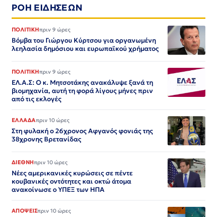
ΡΟΗ ΕΙΔΗΣΕΩΝ
ΠΟΛΙΤΙΚΗ
πριν 9 ώρες
Βόμβα του Γιώργου Κύρτσου για οργανωμένη
λεηλασία δημόσιου και ευρωπαϊκού χρήματος
ΠΟΛΙΤΙΚΗ
πριν 9 ώρες
ΕΛ.Α.Σ: Ο κ. Μητσοτάκης ανακάλυψε ξανά τη
βιομηχανία, αυτή τη φορά λίγους μήνες πριν
από τις εκλογές
ΕΛΛΑΔΑ
πριν 10 ώρες
Στη φυλακή ο 26χρονος Αφγανός φονιάς της
38χρονης Βρετανίδας
ΔΙΕΘΝΗ
πριν 10 ώρες
Νέες αμερικανικές κυρώσεις σε πέντε
κουβανικές οντότητες και οκτώ άτομα
ανακοίνωσε ο ΥΠΕΞ των ΗΠΑ
ΑΠΟΨΕΙΣ
πριν 10 ώρες