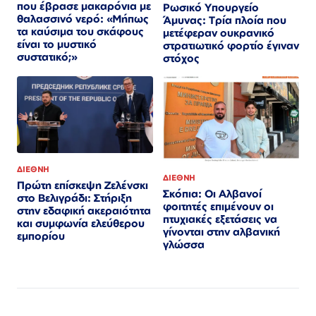
που έβρασε μακαρόνια με
Ρωσικό Υπουργείο
θαλασσινό νερό: «Μήπως
Άμυνας: Τρία πλοία που
τα καύσιμα του σκάφους
μετέφεραν ουκρανικό
είναι το μυστικό
στρατιωτικό φορτίο έγιναν
συστατικό;»
στόχος
ΔΙΕΘΝΗ
ΔΙΕΘΝΗ
Πρώτη επίσκεψη Ζελένσκι
Σκόπια: Οι Αλβανοί
στο Βελιγράδι: Στήριξη
φοιτητές επιμένουν οι
στην εδαφική ακεραιότητα
πτυχιακές εξετάσεις να
και συμφωνία ελεύθερου
γίνονται στην αλβανική
εμπορίου
γλώσσα