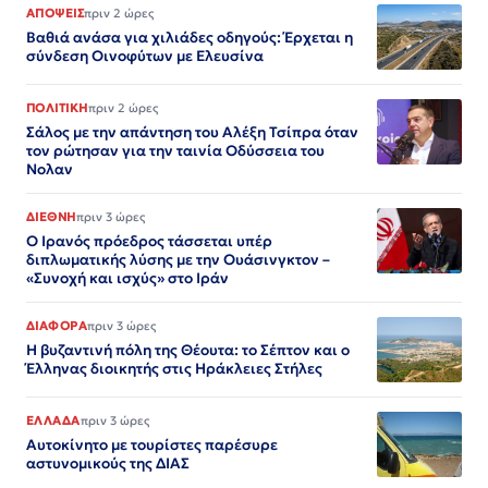
ΑΠΟΨΕΙΣ
πριν 2 ώρες
Βαθιά ανάσα για χιλιάδες οδηγούς: Έρχεται η
σύνδεση Οινοφύτων με Ελευσίνα
ΠΟΛΙΤΙΚΗ
πριν 2 ώρες
Σάλος με την απάντηση του Αλέξη Τσίπρα όταν
τον ρώτησαν για την ταινία Οδύσσεια του
Νολαν
ΔΙΕΘΝΗ
πριν 3 ώρες
Ο Ιρανός πρόεδρος τάσσεται υπέρ
διπλωματικής λύσης με την Ουάσινγκτον –
«Συνοχή και ισχύς» στο Ιράν​​​​​​​​​​​​​​​​​​​​​​​​​​​​​​​​​​​​​​​​​​​​​​​​​​
ΔΙΑΦΟΡΑ
πριν 3 ώρες
Η βυζαντινή πόλη της Θέουτα: το Σέπτον και ο
Έλληνας διοικητής στις Ηράκλειες Στήλες
ΕΛΛΑΔΑ
πριν 3 ώρες
Αυτοκίνητο με τουρίστες παρέσυρε
αστυνομικούς της ΔΙΑΣ