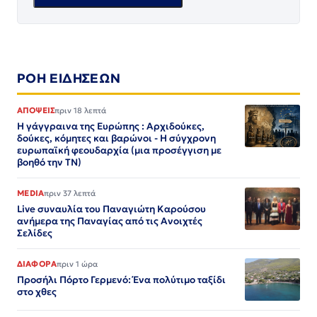
ΡΟΗ ΕΙΔΗΣΕΩΝ
ΑΠΟΨΕΙΣ
πριν 18 λεπτά
Η γάγγραινα της Ευρώπης : Αρχιδούκες,
δούκες, κόμητες και βαρώνοι - Η σύγχρονη
ευρωπαϊκή φεουδαρχία (μια προσέγγιση με
βοηθό την ΤΝ)
MEDIA
πριν 37 λεπτά
Live συναυλία του Παναγιώτη Καρούσου
ανήμερα της Παναγίας από τις Ανοιχτές
Σελίδες
ΔΙΑΦΟΡΑ
πριν 1 ώρα
Προσήλι Πόρτο Γερμενό: Ένα πολύτιμο ταξίδι
στο χθες