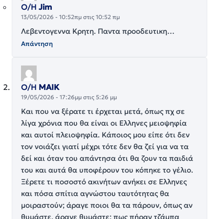
Ο/Η
Jim
13/05/2026 - 10:52πμ στις 10:52 πμ
Λεβεντογεννα Κρητη. Παντα προοδευτικη…
Απάντηση
Ο/Η
ΜΑΙΚ
19/05/2026 - 17:26μμ στις 5:26 μμ
Και που να ξέρατε τι έρχεται μετά, όπως πχ σε
λίγα χρόνια που θα είναι οι Ελληνες μειοψηφία
και αυτοί πλειοψηφία. Κάποιος μου είπε ότι δεν
τον νοιάζει γιατί μέχρι τότε δεν θα ζεί για να τα
δεί και όταν του απάντησα ότι θα ζουν τα παιδιά
του και αυτά θα υποφέρουν του κόπηκε το γέλιο.
Ξέρετε τι ποσοστό ακινήτων ανήκει σε Ελληνες
και πόσα σπίτια αγνώστου ταυτότητας θα
μοιραστούν; άραγε ποιοι θα τα πάρουν, όπως αν
θυμάστε, άραγε θυμάστε; πως πήραν τζάμπα