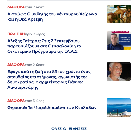
ΔΙΑΦΟΡΑ
πριν 2 ώρες
Ακταίων: Ο μαθητής του κένταυρου Χείρωνα
και η Θεά Αρτεμη
ΠΟΛΙΤΙΚΗ
πριν 2 ώρες
Αλέξης Τσίπρας: Στις 2 Σεπτεμβρίου
παρουσιάζουμε στη Θεσσαλονίκη το
Οικονομικό Πρόγραμμα της ΕΛ.Α.Σ
ΔΙΑΦΟΡΑ
πριν 2 ώρες
Εφυγε από τη ζωή στα 85 του χρόνια ένας
σπουδαίος επιστήμονας, αγωνιστής της
δημοκρατίας, ο αρχιτέκτονας Γιάννης
Αικατερινάρης
ΔΙΑΦΟΡΑ
πριν 3 ώρες
Θηρασιά: Το Μικρό Διαμάντι των Κυκλάδων
ΟΛΕΣ ΟΙ ΕΙΔΗΣΕΙΣ