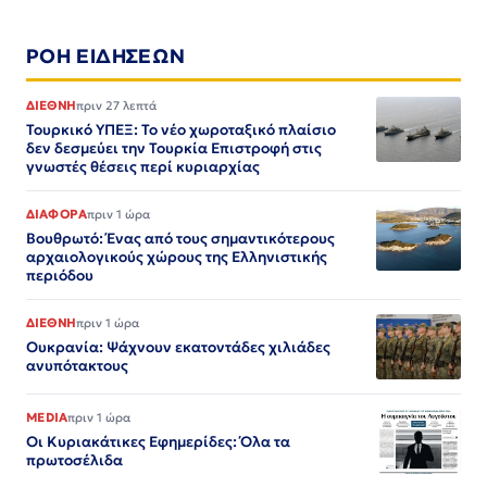
ΡΟΗ ΕΙΔΗΣΕΩΝ
ΔΙΕΘΝΗ
πριν 27 λεπτά
Τουρκικό ΥΠΕΞ: Το νέο χωροταξικό πλαίσιο
δεν δεσμεύει την Τουρκία Επιστροφή στις
γνωστές θέσεις περί κυριαρχίας
ΔΙΑΦΟΡΑ
πριν 1 ώρα
Βουθρωτό: Ένας από τους σημαντικότερους
αρχαιολογικούς χώρους της Ελληνιστικής
περιόδου
ΔΙΕΘΝΗ
πριν 1 ώρα
Ουκρανία: Ψάχνουν εκατοντάδες χιλιάδες
ανυπότακτους
MEDIA
πριν 1 ώρα
Οι Κυριακάτικες Εφημερίδες: Όλα τα
πρωτοσέλιδα