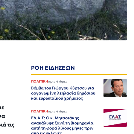
ΡΟΗ ΕΙΔΗΣΕΩΝ
ΠΟΛΙΤΙΚΗ
πριν 4 ώρες
Βόμβα του Γιώργου Κύρτσου για
οργανωμένη λεηλασία δημόσιου
και ευρωπαϊκού χρήματος
με
ΠΟΛΙΤΙΚΗ
πριν 4 ώρες
να
ΕΛ.Α.Σ: Ο κ. Μητσοτάκης
ανακάλυψε ξανά τη βιομηχανία,
ιά τις
αυτή τη φορά λίγους μήνες πριν
από τις εκλογές