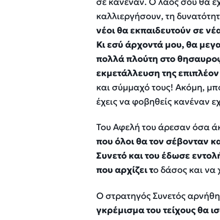
σε κανέναν. Ο λαός σου θα έχ
καλλιεργήσουν, τη δυνατότη
νέοι θα εκπαιδευτούν σε νέ
Κι εσύ άρχοντά μου, θα μεγ
πολλά πλούτη στο θησαυροφ
εκμετάλλευση της επιπλέον
και σύμμαχό τους! Ακόμη, μπο
έχεις να φοβηθείς κανέναν ε
Του Αφελή του άρεσαν όσα 
που όλοι θα τον σέβονταν κ
Συνετό και του έδωσε εντολή
που αρχίζει τ
ο δάσος και να 
Ο στρατηγός Συνετός αρνήθ
γκρέμισμα του τείχους θα ι