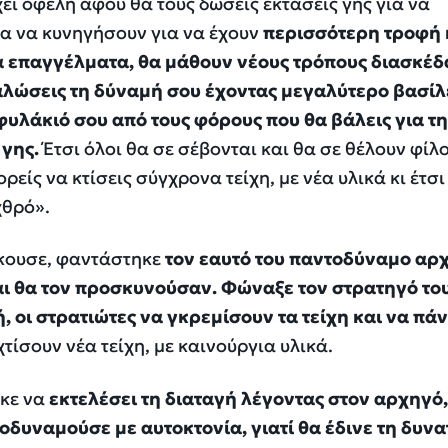
ει οφέλη αφού θα τους δώσεις εκτάσεις γης για να
τα να κυνηγήσουν για να έχουν
περισσότερη τροφή κ
α επαγγέλματα, θα μάθουν νέους τρόπους διασκέδ
αλώσεις τη δύναμή σου έχοντας μεγαλύτερο βασίλ
υλάκιό σου από τους φόρους που θα βάλεις για τ
 γης.
Έτσι όλοι θα σε σέβονται και θα σε θέλουν φίλο
ρείς να κτίσεις σύγχρονα τείχη, με νέα υλικά κι έτσι
χθρό».
άκουσε, φαντάστηκε
τον εαυτό του παντοδύναμο αρ
αι θα τον προσκυνούσαν. Φώναξε τον στρατηγό το
, οι στρατιώτες να γκρεμίσουν τα τείχη και να πάν
χτίσουν νέα τείχη, με καινούργια υλικά.
ηκε να
εκτελέσει τη διαταγή λέγοντας στον αρχηγό, 
σοδυναμούσε με αυτοκτονία, γιατί θα έδινε τη δυν