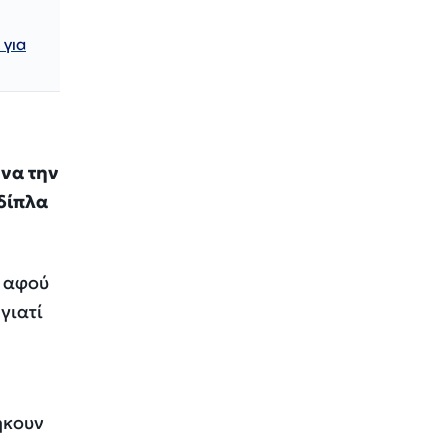
 για
 να την
 δίπλα
ι αφού
γιατί
ήκουν