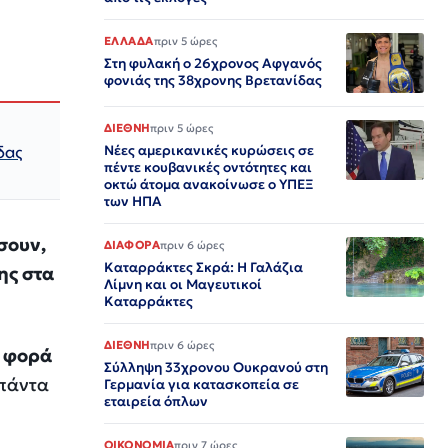
ΕΛΛΑΔΑ
πριν 5 ώρες
Στη φυλακή ο 26χρονος Αφγανός
φονιάς της 38χρονης Βρετανίδας
ΔΙΕΘΝΗ
πριν 5 ώρες
δας
Νέες αμερικανικές κυρώσεις σε
πέντε κουβανικές οντότητες και
οκτώ άτομα ανακοίνωσε ο ΥΠΕΞ
των ΗΠΑ
σουν,
ΔΙΑΦΟΡΑ
πριν 6 ώρες
Καταρράκτες Σκρά: Η Γαλάζια
ης στα
Λίμνη και οι Μαγευτικοί
Καταρράκτες
ΔΙΕΘΝΗ
πριν 6 ώρες
ε φορά
Σύλληψη 33χρονου Ουκρανού στη
 πάντα
Γερμανία για κατασκοπεία σε
εταιρεία όπλων
ΟΙΚΟΝΟΜΙΑ
πριν 7 ώρες