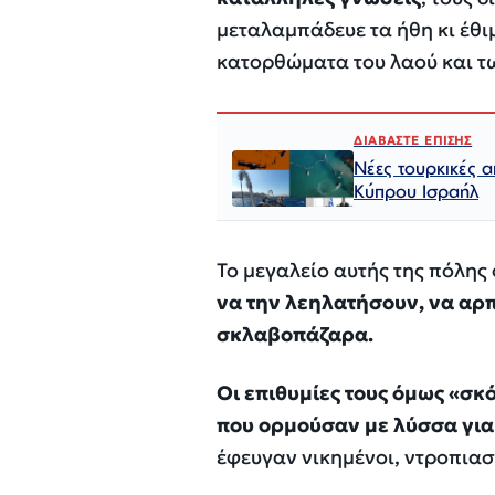
μεταλαμπάδευε τα ήθη κι έθι
κατορθώματα του λαού και τ
ΔΙΑΒΑΣΤΕ ΕΠΙΣΗΣ
Νέες τουρκικές α
Κύπρου Ισραήλ
Το μεγαλείο αυτής της πόλης
να την λεηλατήσουν, να αρπ
σκλαβοπάζαρα.
Οι επιθυμίες τους όμως «σκ
που ορμούσαν με λύσσα για
έφευγαν νικημένοι, ντροπιασ