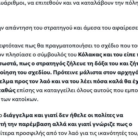
λυάριθμοι, να επιτεθούν και να καταλάβουν την πόλ
ην απάντηση του στρατηγού και άμεσα του αφαίρεσε
εφτότανε πως θα πραγματοποιήσει το σχέδιο που το
τον πλησίασε ο σύμβουλός του
Κόλακας και του είπε
σωστά, πως ο στρατηγός ζήλευε τη δόξα του και ζή
οίηση του σχεδίου. Πρότεινε μάλιστα στον αρχηγ
ελμα προς τον λαό και να του λέει πόσα καλά θα έ
 καθώς
επίσης να καταγγείλει όλους αυτούς που εμπο
 των κατοίκων.
το
διάγγελμα και γιατί δεν ήθελε οι πολίτες να
τή την παρέμβαση αλλά και γιατί γνώριζε πως ο
ίτερα προσφιλής από τον λαό για τις ικανότητές του,