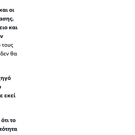
αι οι
ασης.
ειο και
ην
 τους
 δεν θα
χηγό
υ
ε εκεί
ότι το
ατότητα