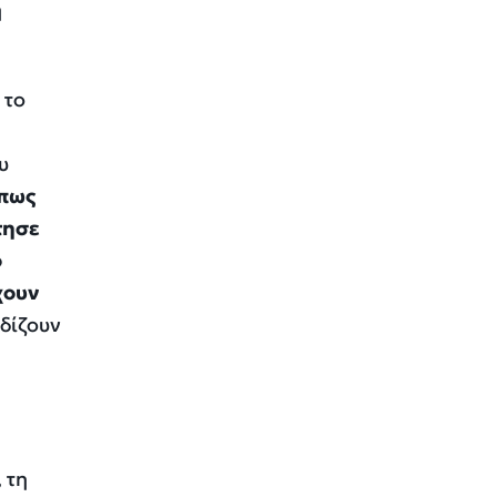
η
 το
υ
 πως
τησε
ό
χουν
δίζουν
 τη