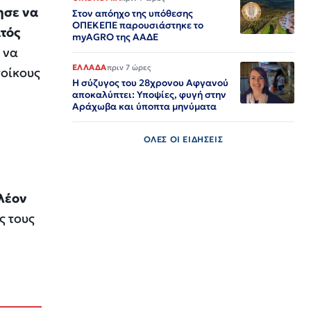
ησε να
Στον απόηχο της υπόθεσης
ΟΠΕΚΕΠΕ παρουσιάστηκε το
ατός
myAGRO της ΑΑΔΕ
 να
ΕΛΛΑΔΑ
πριν 7 ώρες
τοίκους
Η σύζυγος του 28χρονου Αφγανού
αποκαλύπτει: Υποψίες, φυγή στην
Αράχωβα και ύποπτα μηνύματα
ΟΛΕΣ ΟΙ ΕΙΔΗΣΕΙΣ
πλέον
ς τους