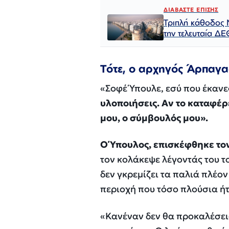
ΔΙΑΒΑΣΤΕ ΕΠΙΣΗΣ
Τριπλή κάθοδος 
την τελευταία ΔΕ
Τότε, ο αρχηγός Άρπαγας
«Σοφέ Ύπουλε, εσύ που έκανε
υλοποιήσεις. Αν το καταφέρ
μου, ο σύμβουλός μου».
Ο Ύπουλος, επισκέφθηκε το
τον κολάκεψε λέγοντάς του τ
δεν γκρεμίζει τα παλιά πλέον
περιοχή που τόσο πλούσια ήτ
«Κανέναν δεν θα προκαλέσεις