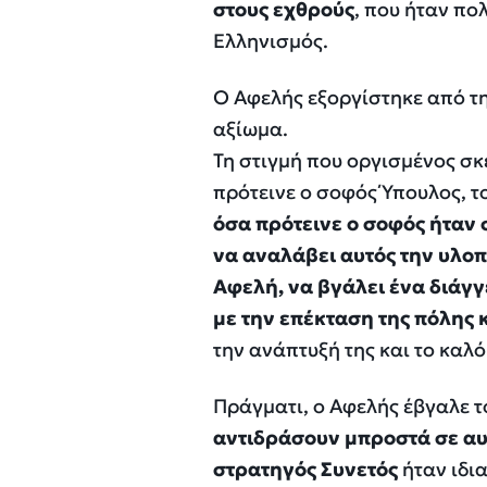
στους εχθρούς
, που ήταν πο
Ελληνισμός.
Ο Αφελής εξοργίστηκε από τ
αξίωμα.
Τη στιγμή που οργισμένος σκ
πρότεινε ο σοφός Ύπουλος, 
όσα πρότεινε ο σοφός ήταν 
να αναλάβει αυτός την υλοπ
Αφελή, να βγάλει ένα διάγγ
με την επέκταση της πόλης
την ανάπτυξή της και το καλό
Πράγματι, ο Αφελής έβγαλε 
αντιδράσουν μπροστά σε αυ
στρατηγός Συνετός
ήταν ιδια