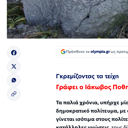
Πρόσθεσε το
olympia.gr
ως προτι
Γκρεμίζοντας τα τείχη
Γράφει ο Ιάκωβος Ποθ
Τα παλιά χρόνια, υπήρχε μί
δημοκρατικό πολίτευμα, με 
γίνεται ισότιμα στους πολίτ
κατάλληλες γνώσεις
, τους 