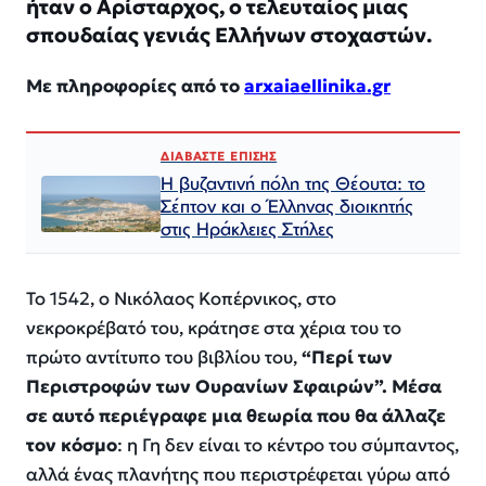
ήταν ο Αρίσταρχος, ο τελευταίος μιας
σπουδαίας γενιάς Ελλήνων στοχαστών.
Με πληροφορίες από το
arxaiaellinika.gr
ΔΙΑΒΑΣΤΕ ΕΠΙΣΗΣ
Η βυζαντινή πόλη της Θέουτα: το
Σέπτον και ο Έλληνας διοικητής
στις Ηράκλειες Στήλες
Το 1542, ο Νικόλαος Κοπέρνικος, στο
νεκροκρέβατό του, κράτησε στα χέρια του το
πρώτο αντίτυπο του βιβλίου του,
“Περί των
Περιστροφών των Ουρανίων Σφαιρών”. Μέσα
σε αυτό περιέγραφε μια θεωρία που θα άλλαζε
τον κόσμο
: η Γη δεν είναι το κέντρο του σύμπαντος,
αλλά ένας πλανήτης που περιστρέφεται γύρω από