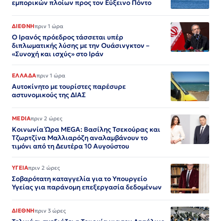
εμπορικών πλοίων προς τον Εύξεινο Πόντο
ΔΙΕΘΝΗ
πριν 1 ώρα
Ο Ιρανός πρόεδρος τάσσεται υπέρ
διπλωματικής λύσης με την Ουάσινγκτον –
«Συνοχή και ισχύς» στο Ιράν​​​​​​​​​​​​​​​​​​​​​​​​​​​​​​​​​​​​​​​​​​​​​​​​​​
ΕΛΛΑΔΑ
πριν 1 ώρα
Αυτοκίνητο με τουρίστες παρέσυρε
αστυνομικούς της ΔΙΑΣ
MEDIA
πριν 2 ώρες
Κοινωνία Ώρα MEGA: Βασίλης Τσεκούρας και
Τζωρτζίνα Μαλλιαρόζη αναλαμβάνουν το
τιμόνι από τη Δευτέρα 10 Αυγούστου
ΥΓΕΙΑ
πριν 2 ώρες
Σοβαρότατη καταγγελία για το Υπουργείο
Υγείας για παράνομη επεξεργασία δεδομένων
ΔΙΕΘΝΗ
πριν 3 ώρες