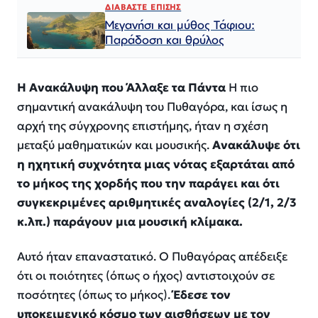
ΔΙΑΒΑΣΤΕ ΕΠΙΣΗΣ
Μεγανήσι και μύθος Τάφιου:
Παράδοση και θρύλος
Η Ανακάλυψη που Άλλαξε τα Πάντα
Η πιο
σημαντική ανακάλυψη του Πυθαγόρα, και ίσως η
αρχή της σύγχρονης επιστήμης, ήταν η σχέση
μεταξύ μαθηματικών και μουσικής.
Ανακάλυψε ότι
η ηχητική συχνότητα μιας νότας εξαρτάται από
το μήκος της χορδής που την παράγει και ότι
συγκεκριμένες αριθμητικές αναλογίες (2/1, 2/3
κ.λπ.) παράγουν μια μουσική κλίμακα.
Αυτό ήταν επαναστατικό. Ο Πυθαγόρας απέδειξε
ότι οι
ποιότητες
(όπως ο ήχος) αντιστοιχούν σε
ποσότητες
(όπως το μήκος).
Έδεσε τον
υποκειμενικό κόσμο των αισθήσεων με τον