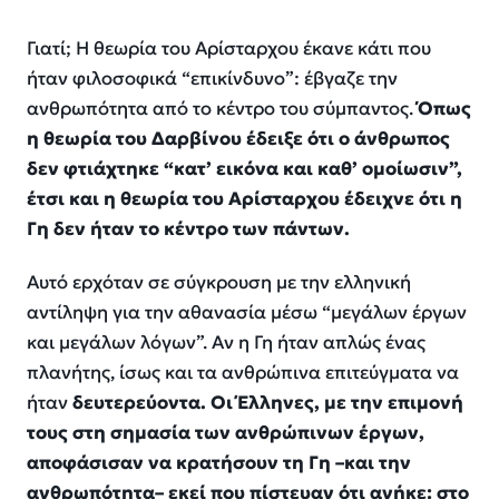
Γιατί; Η θεωρία του Αρίσταρχου έκανε κάτι που
ήταν φιλοσοφικά “επικίνδυνο”: έβγαζε την
ανθρωπότητα από το κέντρο του σύμπαντος.
Όπως
η θεωρία του Δαρβίνου έδειξε ότι ο άνθρωπος
δεν φτιάχτηκε “κατ’ εικόνα και καθ’ ομοίωσιν”,
έτσι και η θεωρία του Αρίσταρχου έδειχνε ότι η
Γη δεν ήταν το κέντρο των πάντων.
Αυτό ερχόταν σε σύγκρουση με την ελληνική
αντίληψη για την αθανασία μέσω “μεγάλων έργων
και μεγάλων λόγων”. Αν η Γη ήταν απλώς ένας
πλανήτης, ίσως και τα ανθρώπινα επιτεύγματα να
ήταν
δευτερεύοντα. Οι Έλληνες, με την επιμονή
τους στη σημασία των ανθρώπινων έργων,
αποφάσισαν να κρατήσουν τη Γη –και την
ανθρωπότητα– εκεί που πίστευαν ότι ανήκε: στο