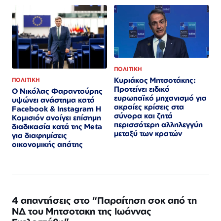
ΠΟΛΙΤΙΚΗ
Κυριάκος Μητσοτάκης:
ΠΟΛΙΤΙΚΗ
Προτείνει ειδικό
Ο Νικόλας Φαραντούρης
ευρωπαϊκό μηχανισμό για
υψώνει ανάστημα κατά
ακραίες κρίσεις στα
Facebook & Instagram Η
σύνορα και ζητά
Κομισιόν ανοίγει επίσημη
περισσότερη αλληλεγγύη
διαδικασία κατά της Meta
μεταξύ των κρατών
για διαφημίσεις
οικονομικής απάτης
4 απαντήσεις στο “Παραίτηση σοκ από τη
ΝΔ του Μητσοτακη της Ιωάννας