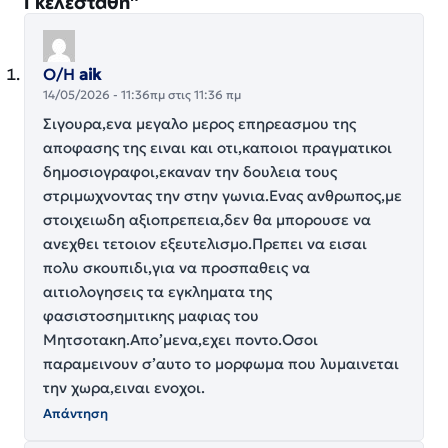
Γκελεστάθη”
Ο/Η
aik
14/05/2026 - 11:36πμ στις 11:36 πμ
Σιγουρα,ενα μεγαλο μερος επηρεασμου της
αποφασης της ειναι και οτι,καποιοι πραγματικοι
δημοσιογραφοι,εκαναν την δουλεια τους
στριμωχνοντας την στην γωνια.Ενας ανθρωπος,με
στοιχειωδη αξιοπρεπεια,δεν θα μπορουσε να
ανεχθει τετοιον εξευτελισμο.Πρεπει να εισαι
πολυ σκουπιδι,για να προσπαθεις να
αιτιολογησεις τα εγκληματα της
φασιστοσημιτικης μαφιας του
Μητσοτακη.Απο’μενα,εχει ποντο.Οσοι
παραμεινουν σ’αυτο το μορφωμα που λυμαινεται
την χωρα,ειναι ενοχοι.
Απάντηση