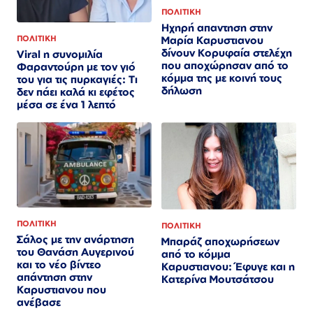
ΠΟΛΙΤΙΚΗ
Ηχηρή απαντηση στην
Μαρία Καρυστιανου
ΠΟΛΙΤΙΚΗ
δίνουν Κορυφαία στελέχη
Viral η συνομιλία
που αποχώρησαν από το
Φαραντούρη με τον γιό
κόμμα της με κοινή τους
του για τις πυρκαγιές: Τι
δήλωση
δεν πάει καλά κι εφέτος
μέσα σε ένα 1 λεπτό
ΠΟΛΙΤΙΚΗ
ΠΟΛΙΤΙΚΗ
Σάλος με την ανάρτηση
Μπαράζ αποχωρήσεων
του Θανάση Αυγερινού
από το κόμμα
και το νέο βίντεο
Καρυστιανου: Έφυγε και η
απάντηση στην
Κατερίνα Μουτσάτσου
Καρυστιανου που
ανέβασε