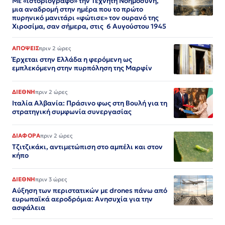
Με «ιστοριογράφο» την Τεχνητή Νοημοσύνη,
μια αναδρομή στην ημέρα που το πρώτο
πυρηνικό μανιτάρι «φώτισε» τον ουρανό της
Χιροσίμα, σαν σήμερα, στις 6 Αυγούστου 1945
ΑΠΟΨΕΙΣ
πριν 2 ώρες
Έρχεται στην Ελλάδα η φερόμενη ως
εμπλεκόμενη στην πυρπόληση της Μαρφίν
ΔΙΕΘΝΗ
πριν 2 ώρες
Ιταλία Αλβανία: Πράσινο φως στη Βουλή για τη
στρατηγική συμφωνία συνεργασίας
ΔΙΑΦΟΡΑ
πριν 2 ώρες
Τζιτζικάκι, αντιμετώπιση στο αμπέλι και στον
κήπο
ΔΙΕΘΝΗ
πριν 3 ώρες
Αύξηση των περιστατικών με drones πάνω από
ευρωπαϊκά αεροδρόμια: Ανησυχία για την
ασφάλεια