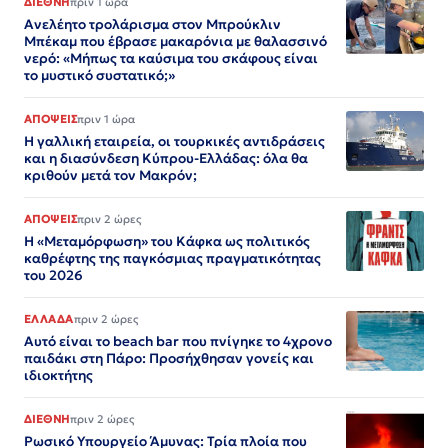
ΔΙΕΘΝΗ
πριν 1 ώρα
Ανελέητο τρολάρισμα στον Μπρούκλιν
Μπέκαμ που έβρασε μακαρόνια με θαλασσινό
νερό: «Μήπως τα καύσιμα του σκάφους είναι
το μυστικό συστατικό;»
ΑΠΟΨΕΙΣ
πριν 1 ώρα
Η γαλλική εταιρεία, οι τουρκικές αντιδράσεις
και η διασύνδεση Κύπρου-Ελλάδας: όλα θα
κριθούν μετά τον Μακρόν;
ΑΠΟΨΕΙΣ
πριν 2 ώρες
Η «Μεταμόρφωση» του Κάφκα ως πολιτικός
καθρέφτης της παγκόσμιας πραγματικότητας
του 2026
ΕΛΛΑΔΑ
πριν 2 ώρες
Αυτό είναι το beach bar που πνίγηκε το 4χρονο
παιδάκι στη Πάρο: Προσήχθησαν γονείς και
ιδιοκτήτης
ΔΙΕΘΝΗ
πριν 2 ώρες
Ρωσικό Υπουργείο Άμυνας: Τρία πλοία που