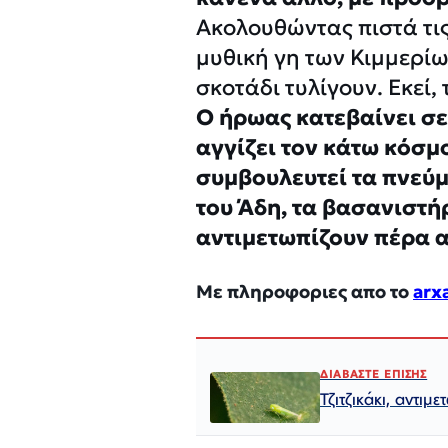
Ακολουθώντας πιστά τις
μυθική γη των Κιμμερίω
σκοτάδι τυλίγουν. Εκεί,
Ο ήρωας κατεβαίνει σε
αγγίζει τον κάτω κόσμ
συμβουλευτεί τα πνεύμ
του Άδη, τα βασανιστήρ
αντιμετωπίζουν πέρα α
Με πληροφοριες απο το
arxa
ΔΙΑΒΑΣΤΕ ΕΠΙΣΗΣ
Τζιτζικάκι, αντιμ