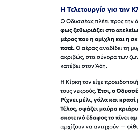
Η Τελετουργία για την 
Ο Οδυσσέας πλέει προς την 
φως ξεθωριάζει στο ατελείω
μέρος που η ομίχλη και η σκ
ποτέ.
Ο αέρας αναδίδει τη μυ
ακριβώς, στα σύνορα των ζων
κατέβει στον Άδη.
Η Κίρκη τον είχε προειδοποι
τους νεκρούς.
Έτσι, ο Οδυσσ
Ρίχνει μέλι, γάλα και κρασί
Τέλος, σφάζει μαύρα κριάρια
σκοτεινό έδαφος το πίνει α
αρχίζουν να αντηχούν — ψίθ