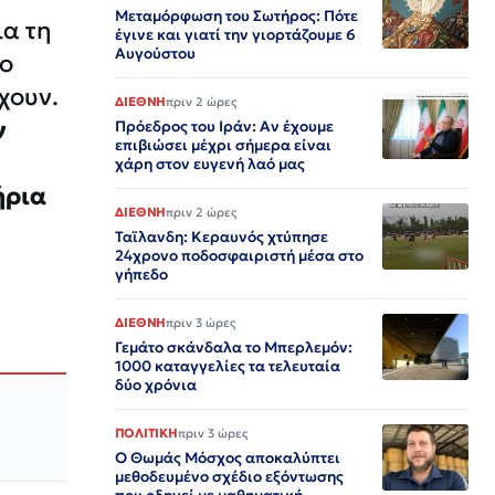
Μεταμόρφωση του Σωτήρος: Πότε
ια τη
έγινε και γιατί την γιορτάζουμε 6
Αυγούστου
ιο
χουν.
ΔΙΕΘΝΗ
πριν 2 ώρες
ν
Πρόεδρος του Ιράν: Αν έχουμε
επιβιώσει μέχρι σήμερα είναι
χάρη στον ευγενή λαό μας
ήρια
ΔΙΕΘΝΗ
πριν 2 ώρες
Ταϊλανδη: Κεραυνός χτύπησε
24χρονο ποδοσφαιριστή μέσα στο
γήπεδο
ΔΙΕΘΝΗ
πριν 3 ώρες
Γεμάτο σκάνδαλα το Μπερλεμόν:
1000 καταγγελίες τα τελευταία
δύο χρόνια
ΠΟΛΙΤΙΚΗ
πριν 3 ώρες
Ο Θωμάς Μόσχος αποκαλύπτει
μεθοδευμένο σχέδιο εξόντωσης