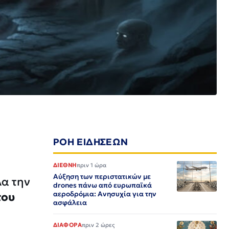
ΡΟΗ ΕΙΔΗΣΕΩΝ
ΔΙΕΘΝΗ
πριν 1 ώρα
Αύξηση των περιστατικών με
λα την
drones πάνω από ευρωπαϊκά
αεροδρόμια: Ανησυχία για την
του
ασφάλεια
ΔΙΑΦΟΡΑ
πριν 2 ώρες