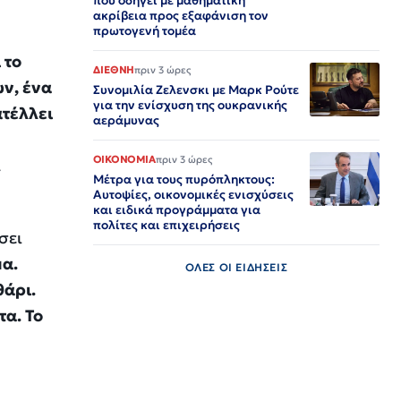
που οδηγεί με μαθηματική
ακρίβεια προς εξαφάνιση τον
πρωτογενή τομέα
 το
ΔΙΕΘΝΗ
πριν 3 ώρες
ων, ένα
Συνομιλία Ζελενσκι με Μαρκ Ρούτε
για την ενίσχυση της ουκρανικής
ατέλλει
αεράμυνας
ΟΙΚΟΝΟΜΙΑ
πριν 3 ώρες
α
Μέτρα για τους πυρόπληκτους:
Αυτοψίες, οικονομικές ενισχύσεις
και ειδικά προγράμματα για
πολίτες και επιχειρήσεις
σει
μα.
ΟΛΕΣ ΟΙ ΕΙΔΗΣΕΙΣ
θάρι.
τα. Το