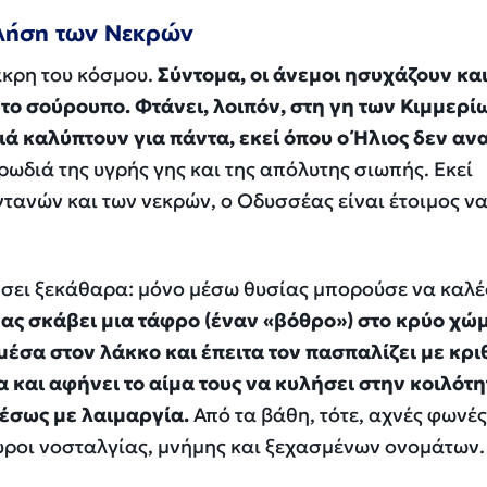
Κλήση των Νεκρών
άκρη του κόσμου.
Σύντομα, οι άνεμοι ησυχάζουν και
το σούρουπο. Φτάνει, λοιπόν, στη γη των Κιμμερί
ιά καλύπτουν για πάντα, εκεί όπου ο Ήλιος δεν αν
ρωδιά της υγρής γης και της απόλυτης σιωπής. Εκεί
τανών και των νεκρών, ο Οδυσσέας είναι έτοιμος ν
ήσει ξεκάθαρα: μόνο μέσω θυσίας μπορούσε να καλέ
έας σκάβει μια τάφρο (έναν «βόθρο») στο κρύο χώ
 μέσα στον λάκκο και έπειτα τον πασπαλίζει με κρι
 και αφήνει το αίμα τους να κυλήσει στην κοιλότη
μέσως με λαιμαργία.
Από τα βάθη, τότε, αχνές φωνές
υροι νοσταλγίας, μνήμης και ξεχασμένων ονομάτων.