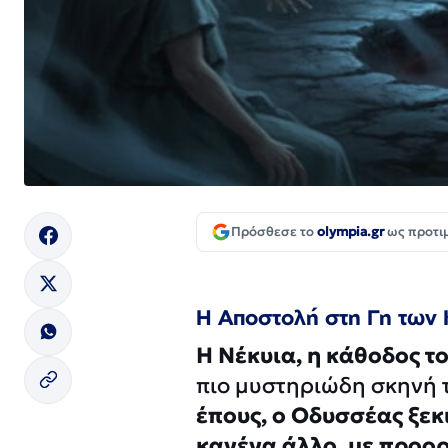
Πρόσθεσε το
olympia.gr
ως προτι
Η Αποστολή στη Γη των 
Η Νέκυια, η κάθοδος τ
πιο μυστηριώδη σκηνή 
έπους, ο Οδυσσέας ξεκι
κανένα άλλο, με προορ