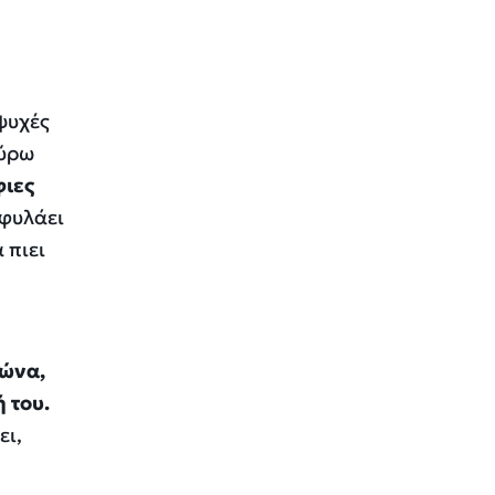
ψυχές
γύρω
φιες
 φυλάει
 πιει
δώνα,
 του.
ει,