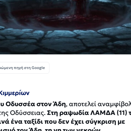
μώμενη πηγή στη Google
Κιμμερίων
ου Οδυσσέα στον Άδη
, αποτελεί αναμφίβο
της Οδύσσειας.
Στη ραψωδία ΛΑΜΔΑ (11) 
νά ένα ταξίδι που δεν έχει σύγκριση με
ισμό τον Άδη, τη γη των νεκρών.