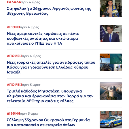
ΕΛΛΑΔΑ
πριν 4 ώρες
Στη φυλακή ο 26χρονος Αφγανός φονιάς της
38χρονης Βρετανίδας
ΔΙΕΘΝΗ
πριν 4 ώρες
Νέες αμερικανικές κυρώσεις σε πέντε
κουβανικές οντότητες και οκτώ άτομα
ανακοίνωσε ο ΥΠΕΞ των ΗΠΑ
ΑΠΟΨΕΙΣ
πριν 4 ώρες
Νέες τουρκικές απειλές για αντιδράσεις τύπου
Κάσου για τη διασύνδεση Ελλάδας Κύπρου
Ισραήλ
ΑΠΟΨΕΙΣ
πριν 5 ώρες
Τριπλή κάθοδος Μητσοτάκη, υπουργικα
κλιμάκια και έργα-ανάσα στον Βορρά για την
τελευταία ΔΕΘ πριν από τις κάλπες
ΔΙΕΘΝΗ
πριν 5 ώρες
Σύλληψη 33χρονου Ουκρανού στη Γερμανία
για κατασκοπεία σε εταιρεία όπλων