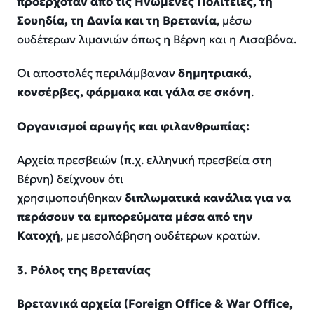
προερχόταν από τις Ηνωμένες Πολιτείες, τη
Σουηδία, τη Δανία και τη Βρετανία
, μέσω
ουδέτερων λιμανιών όπως η Βέρνη και η Λισαβόνα.
Οι αποστολές περιλάμβαναν
δημητριακά,
κονσέρβες, φάρμακα και γάλα σε σκόνη
.
Οργανισμοί αρωγής και φιλανθρωπίας:
Αρχεία πρεσβειών (π.χ. ελληνική πρεσβεία στη
Βέρνη) δείχνουν ότι
χρησιμοποιήθηκαν
διπλωματικά κανάλια για να
περάσουν τα εμπορεύματα μέσα από την
Κατοχή
, με μεσολάβηση ουδέτερων κρατών.
3. Ρόλος της Βρετανίας
Βρετανικά αρχεία (
Foreign
Office &
War
Office,