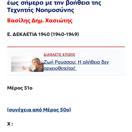
έως σήμερα με την βοήθεια της
Τεχνητής Νοημοσύνης
Βασίλης Δημ. Χασιώτης
Ε
.
ΔΕΚΑΕΤΙΑ 1940
(19
40
-19
4
9)
ΔΙΑΒΑΣΤΕ ΕΠΙΣΗΣ
Ζωή Ρουσσου: Η αλήθεια δεν
αρχειοθετείται!
Μέρος 51ο
(συνέχεια από Μέρος 50ο)
Χ :