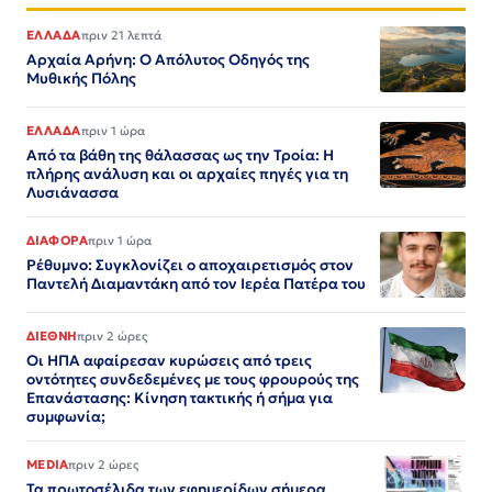
ΕΛΛΑΔΑ
πριν 21 λεπτά
Αρχαία Αρήνη: Ο Απόλυτος Οδηγός της
Μυθικής Πόλης
ΕΛΛΑΔΑ
πριν 1 ώρα
Από τα βάθη της θάλασσας ως την Τροία: Η
πλήρης ανάλυση και οι αρχαίες πηγές για τη
Λυσιάνασσα
ΔΙΑΦΟΡΑ
πριν 1 ώρα
Ρέθυμνο: Συγκλονίζει ο αποχαιρετισμός στον
Παντελή Διαμαντάκη από τον Ιερέα Πατέρα του
ΔΙΕΘΝΗ
πριν 2 ώρες
Οι ΗΠΑ αφαίρεσαν κυρώσεις από τρεις
οντότητες συνδεδεμένες με τους φρουρούς της
Επανάστασης: Κίνηση τακτικής ή σήμα για
συμφωνία;
MEDIA
πριν 2 ώρες
Τα πρωτοσέλιδα των εφημερίδων σήμερα