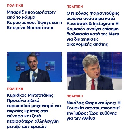
ΠΟΛΙΤΙΚΗ
ΠΟΛΙΤΙΚΗ
Μπαράζ αποχωρήσεων
Ο Νικόλας Φαραντούρης
από το κόμμα
υψώνει ανάστημα κατά
Καρυστιανου: Έφυγε και η
Facebook & Instagram Η
Κατερίνα Μουτσάτσου
Κομισιόν ανοίγει επίσημη
διαδικασία κατά της Meta
για διαφημίσεις
οικονομικής απάτης
ΠΟΛΙΤΙΚΗ
Κυριάκος Μητσοτάκης:
ΠΟΛΙΤΙΚΗ
Προτείνει ειδικό
Νικόλας Φαραντούρης: Η
ευρωπαϊκό μηχανισμό για
Τουρκία στρατιωτικοποιεί
ακραίες κρίσεις στα
την Ίμβρο: Ώρα ευθύνης
σύνορα και ζητά
για την Αθήνα
περισσότερη αλληλεγγύη
μεταξύ των κρατών