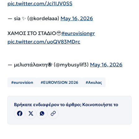
pic.twitter.com/Jci1IJV0SS
— sia ✨ (@kordelaaa)
May 16, 2026
ΧΑΜΟΣ ΣΤΟ ΣΤΑΔΙΟ🥹
#eurovisiongr
pic.twitter.com/uoQV83MDrc
— μελιστάλακτη🐝 (@mybusylif3)
May 16, 2026
#eurovision
#EUROVISION 2026
#Ακυλας
Βρήκατε ενδιαφέρον το άρθρο; Κοινοποιήστε το