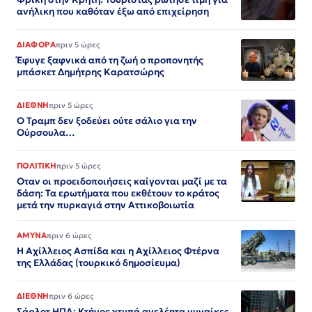
ανήλικη που καθόταν έξω από επιχείρηση
ΔΙΑΦΟΡΑ
πριν 5 ώρες
Έφυγε ξαφνικά από τη ζωή ο προπονητής
μπάσκετ Δημήτρης Καρατσώρης
ΔΙΕΘΝΗ
πριν 5 ώρες
Ο Τραμπ δεν ξοδεύει ούτε σάλιο για την
Ούρσουλα…
ΠΟΛΙΤΙΚΗ
πριν 5 ώρες
Οταν οι προειδοποιήσεις καίγονται μαζί με τα
δάση: Τα ερωτήματα που εκθέτουν το κράτος
μετά την πυρκαγιά στην Αττικοβοιωτία
ΑΜΥΝΑ
πριν 6 ώρες
Η Αχίλλειος Ασπίδα και η Αχίλλειος Φτέρνα
της Ελλάδας (τουρκικό δημοσίευμα)
ΔΙΕΘΝΗ
πριν 6 ώρες
Σάρλοτ ΗΠΑ: Κτήνος χτυπά ανελέητα γυναίκες