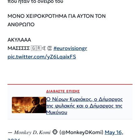
που ηταν το ονειρο του
ΜΟΝΟ ΧΕΙΡΟΚΡΟΤΗΜΑ ΓΙΑ ΑΥΤΟΝ ΤΟΝ
ΑΝΘΡΩΠΟ
ΑΚΥΛΑΑΑ
ΜΑΣΣΣΣΣ 🇬🇷🤙👏
#eurovisiongr
pic.twitter.com/yZ6LqaixFS
ΔΙΑΒΑΣΤΕ ΕΠΙΣΗΣ
Ο Νέρων Κυριάκος, o Δήμαρχος
της φυλακής και ο Δήμαρχος της
Μυκόνου
— 𝑀𝑜𝑛𝑘𝑒𝑦 𝐷. 𝐾𝑜𝑚𝑖 🐵 (@MonkeyDKomi)
May 16,