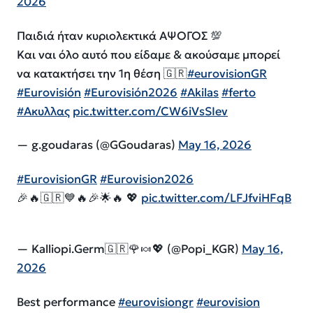
2026
Παιδιά ήταν κυριολεκτικά ΑΨΟΓΟΣ 💯
Και ναι όλο αυτό που είδαμε & ακούσαμε μπορεί
να κατακτήσει την 1η θέση 🇬🇷
#eurovisionGR
#Eurovisión
#Eurovisión2026
#Akilas
#ferto
#Ακυλλας
pic.twitter.com/CW6iVsSIev
— g.goudaras (@GGoudaras)
May 16, 2026
#EurovisionGR
#Eurovision2026
🎉🔥🇬🇷💙🔥🎉🌟🔥 💖
pic.twitter.com/LFJfviHFqB
— Kalliopi.Germ🇬🇷🌹🍬💖 (@Popi_KGR)
May 16,
2026
Best performance
#eurovisiongr
#eurovision