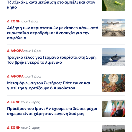
Τζιτζικάκι, αντιμετώπιση στο αμπέλι και στον
κήπο
ΔΙΕΘΝΗ
πριν 1 ώρα
Αύξηση των περιστατικών με drones πάνω από
ευρωπαϊκά αεροδρόμια: Ανησυχία για την
ασφάλεια
ΔΙΑΦΟΡΑ
πριν 1 ώρα
Τραγικό τέλος για Γερμανό τουρίστα στη Συμη:
Τον βρήκε νεκρό το λιμενικό
ΔΙΑΦΟΡΑ
πριν 1 ώρα
Μεταμόρφωση του Σωτήρος: Πότε έγινε και
γιατί την γιορτάζουμε 6 Αυγούστου
ΔΙΕΘΝΗ
πριν 2 ώρες
Πρόεδρος του Ιράν: Αν έχουμε επιβιώσει μέχρι
σήμερα είναι χάρη στον ευγενή λαό μας
ΔΙΕΘΝΗ
πριν 2 ώρες