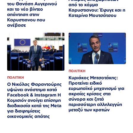
του Θανάση Αυγερινού
από το κόμμα
και το νέο βίντεο
Καρυστιανου: Έφυγε και η
απάντηση στην
Κατερίνα Μουτσάτσου
Καρυστιανου που
ανέβασε
ΠΟΛΙΤΙΚΗ
Κυριάκος Μητσοτάκης:
ΠΟΛΙΤΙΚΗ
Προτείνει ειδικό
Ο Νικόλας Φαραντούρης
ευρωπαϊκό μηχανισμό για
υψώνει ανάστημα κατά
ακραίες κρίσεις στα
Facebook & Instagram Η
σύνορα και ζητά
Κομισιόν ανοίγει επίσημη
περισσότερη αλληλεγγύη
διαδικασία κατά της Meta
μεταξύ των κρατών
για διαφημίσεις
οικονομικής απάτης