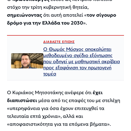
στόχο την τρίτη κυβερνητική θητεία,
σημειώνοντας
ότι αυτή αποτελεί «
τον σίγουρο
δρόμο για την Ελλάδα του 2030
».
ΔΙΑΒΑΣΤΕ ΕΠΙΣΗΣ
Ο Θωμάς Μόσχος αποκαλύπτει
μεθοδευμένο σχέδιο εξόντωσης
που οδηγεί με μαθηματική ακρίβεια
προς εξαφάνιση τον πρωτογενή
τομέα
Ο Κυριάκος Μητσοτάκης ανέφερε ότι
έχει
διαπιστώσει
μέσα από τις επαφές του με στελέχη
«υπερηφάνεια για όσα έχουν επιτευχθεί τα
τελευταία επτά χρόνια», αλλά και
«αποφασιστικότητα για τα επόμενα βήματα».