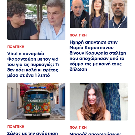
ΠΟΛΙΤΙΚΗ
Ηχηρή απαντηση στην
Μαρία Καρυστιανου
ΠΟΛΙΤΙΚΗ
δίνουν Κορυφαία στελέχη
Viral η συνομιλία
που αποχώρησαν από το
Φαραντούρη με τον γιό
κόμμα της με κοινή τους
του για τις πυρκαγιές: Τι
δήλωση
δεν πάει καλά κι εφέτος
μέσα σε ένα 1 λεπτό
ΠΟΛΙΤΙΚΗ
ΠΟΛΙΤΙΚΗ
Σάλος με την ανάρτηση
Μπαράζ αποχωρήσεων