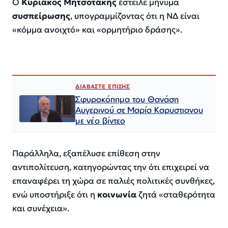
Ο
Κυριάκος
Μητσοτάκης
έστειλε μήνυμα
συσπείρωσης
, υπογραμμίζοντας ότι η ΝΔ είναι
«κόμμα ανοιχτό» και «ορμητήριο δράσης».
ΔΙΑΒΑΣΤΕ ΕΠΙΣΗΣ
Σφυροκόπημα του Θανάση
Αυγερινού σε Μαρία Καρυστιανου
με νέο βίντεο
Παράλληλα, εξαπέλυσε επίθεση στην
αντιπολίτευση, κατηγορώντας την ότι επιχειρεί να
επαναφέρει τη χώρα σε παλιές πολιτικές συνθήκες,
ενώ υποστήριξε ότι η
κοινωνία
ζητά «σταθερότητα
και συνέχεια».