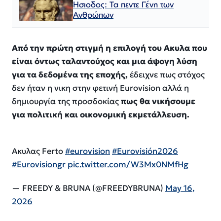
Ησιοδος: Τα πεντε Γένη των
Ανθρώπων
Από την πρώτη στιγμή η επιλογή του Ακυλα που
είναι όντως ταλαντούχος και μια άψογη λύση
για τα δεδομένα της εποχής,
έδειχνε πως στόχος
δεν ήταν η νικη στην φετινή Eurovision αλλά η
δημιουργία της προσδοκίας
πως θα νικήσουμε
για πολιτική και οικονομική εκμετάλλευση.
Ακυλας Ferto
#eurovision
#Eurovisión2026
#Eurovisiongr
pic.twitter.com/W3Mx0NMfHg
— FREEDY & BRUNA (@FREEDYBRUNA)
May 16,
2026