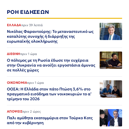
ΡΟΗ ΕΙΔΗΣΕΩΝ
ΕΛΛΑΔΑ
πριν 39 λεπτά
Νικόλας Φαραντούρης: Το μεταναστευτικό ως
καταλύτης συνοχής ή διάρρηξης της
ευρωπαϊκής ολοκλήρωσης
ΔΙΕΘΝΗ
πριν 1 ώρα
Ο πόλεμος με τη Ρωσία έδωσε την ευχέρεια
στην Ουκρανία να ανοίξει εργοστάσια άμυνας
σε πολλές χώρες
ΟΙΚΟΝΟΜΙΑ
πριν 1 ώρα
ΟΟΣΑ: Η Ελλάδα στον πάτο Πτώση 3,6% στο
πραγματικό εισόδημα των νοικοκυριών το α’
τρίμηνο του 2026
ΑΠΟΨΕΙΣ
πριν 2 ώρες
Παλι αμύθητα εκατομμύρια στον Τούρκο Κοτς
από την κυβέρνηση