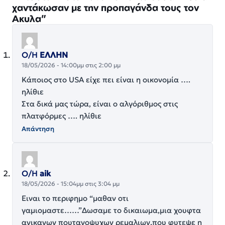
χαντάκωσαν με την προπαγάνδα τους τον
Ακυλα”
Ο/Η
ΕΛΛΗΝ
18/05/2026 - 14:00μμ στις 2:00 μμ
Κάποιος στο USA είχε πει είναι η οικονομία ….
ηλίθιε
Στα δικά μας τώρα, είναι ο αλγόριθμος στις
πλατφόρμες …. ηλίθιε
Απάντηση
Ο/Η
aik
18/05/2026 - 15:04μμ στις 3:04 μμ
Ειναι το περιφημο “μαθαν οτι
γαμιομαστε……”Δωσαμε το δικαιωμα,μια χουφτα
ανικανων πουτανοψυχων ρεμαλιων,που φυτεψε η