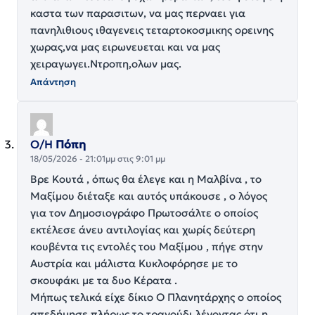
καστα των παρασιτων, να μας περναει για
πανηλιθιους ιθαγενεις τεταρτοκοσμικης ορεινης
χωρας,να μας ειρωνευεται και να μας
χειραγωγει.Ντροπη,ολων μας.
Απάντηση
Ο/Η
Πόπη
18/05/2026 - 21:01μμ στις 9:01 μμ
Βρε Κουτά , όπως θα έλεγε και η Μαλβίνα , το
Μαξίμου διέταξε και αυτός υπάκουσε , ο λόγος
για τον Δημοσιογράφο Πρωτοσάλτε ο οποίος
εκτέλεσε άνευ αντιλογίας και χωρίς δεύτερη
κουβέντα τις εντολές του Μαξίμου , πήγε στην
Αυστρία και μάλιστα Κυκλοφόρησε με το
σκουφάκι με τα δυο Κέρατα .
Μήπως τελικά είχε δίκιο Ο Πλανητάρχης ο οποίος
απεδήμησε πλήρως το τραγούδι λέγοντας ότι η