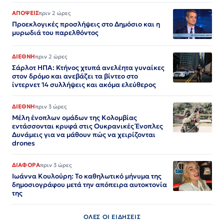
ΑΠΟΨΕΙΣ
πριν 2 ώρες
Προεκλογικές προσλήψεις στο Δημόσιο και η
μυρωδιά του παρελθόντος
ΔΙΕΘΝΗ
πριν 2 ώρες
Σάρλοτ ΗΠΑ: Κτήνος χτυπά ανελέητα γυναίκες
στον δρόμο και ανεβάζει τα βίντεο στο
ίντερνετ 14 συλλήψεις και ακόμα ελεύθερος​​​​​​​​​​​​​​​​​​​​​​​​​​​​​​​​​​​​​​​​​​​​​​​​​​
ΔΙΕΘΝΗ
πριν 3 ώρες
Μέλη ένοπλων ομάδων της Κολομβίας
εντάσσονται κρυφά στις Ουκρανικές Ένοπλες
Δυνάμεις για να μάθουν πώς να χειρίζονται
drones
ΔΙΑΦΟΡΑ
πριν 3 ώρες
Ιωάννα Κουλούρη: Το καθηλωτικό μήνυμα της
δημοσιογράφου μετά την απόπειρα αυτοκτονία
της
ΟΛΕΣ ΟΙ ΕΙΔΗΣΕΙΣ