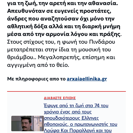
για τη ζωή, την αρετή και την αθανασία.
Απευθυνόταν σε ευγενείς προστάτες,
άνδρες που αναζητούσαν όχι μόνο την
αθλητική δόξα αλλά και τη διαρκή μνήμη
μέσα από την αρμονία λόγου και πράξης
.
Στους στίχους του, η φωνή του Πινδάρου
μετατρέπεται στην ίδια τη μουσική του
θριάμβου.. Μεγαλοπρεπής, επίσημη και
αγγιγμένη από το θείο.
Με πληροφοριες απο το
arxaiaellinika.gr
ΔΙΑΒΑΣΤΕ ΕΠΙΣΗΣ
Έφυγε από τη ζωή στα 74 του
χρόνια ένας από τους
σπουδαιότερους Ελληνες
ηθοποιούς, ο πρωταγωνιστής του
Λούφα Και Παραλλαγή και του