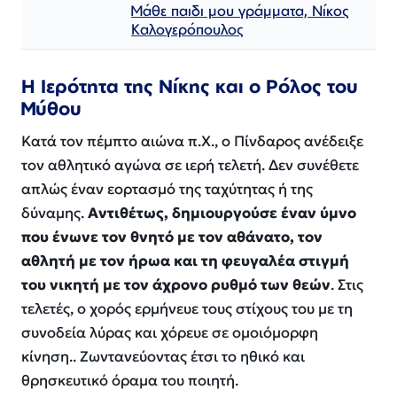
Μάθε παιδι μου γράμματα, Νίκος
Καλογερόπουλος
Η Ιερότητα της Νίκης και ο Ρόλος του
Μύθου
Κατά τον πέμπτο αιώνα π.Χ., ο Πίνδαρος ανέδειξε
τον αθλητικό αγώνα σε ιερή τελετή. Δεν συνέθετε
απλώς έναν εορτασμό της ταχύτητας ή της
δύναμης.
Αντιθέτως, δημιουργούσε έναν ύμνο
που ένωνε τον θνητό με τον αθάνατο, τον
αθλητή με τον ήρωα και τη φευγαλέα στιγμή
του νικητή με τον άχρονο ρυθμό των θεών
. Στις
τελετές, ο χορός ερμήνευε τους στίχους του με τη
συνοδεία λύρας και χόρευε σε ομοιόμορφη
κίνηση.. Ζωντανεύοντας έτσι το ηθικό και
θρησκευτικό όραμα του ποιητή.