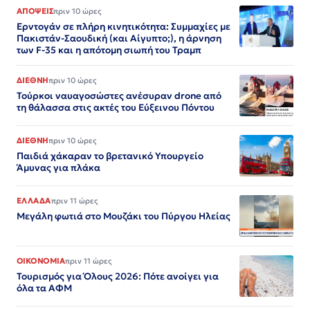
ΑΠΟΨΕΙΣ
πριν 10 ώρες
Ερντογάν σε πλήρη κινητικότητα: Συμμαχίες με
Πακιστάν-Σαουδική (και Αίγυπτο;), η άρνηση
των F-35 και η απότομη σιωπή του Τραμπ
ΔΙΕΘΝΗ
πριν 10 ώρες
Τούρκοι ναυαγοσώστες ανέσυραν drone από
τη θάλασσα στις ακτές του Εύξεινου Πόντου
ΔΙΕΘΝΗ
πριν 10 ώρες
Παιδιά χάκαραν το βρετανικό Υπουργείο
Άμυνας για πλάκα
ΕΛΛΑΔΑ
πριν 11 ώρες
Μεγάλη φωτιά στο Μουζάκι του Πύργου Ηλείας
ΟΙΚΟΝΟΜΙΑ
πριν 11 ώρες
Τουρισμός για Όλους 2026: Πότε ανοίγει για
όλα τα ΑΦΜ