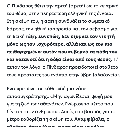
Ο Πίνδαρος θέτει την αρετή (αρετή) ως το κεντρικό
του θέμα, στην πληρέστερη ελληνική της έννοια.
Στη σκέψη του, η αρετή συνδυάζει το σωματικό
θάρρος, την ηθική ισορροπία και τον σεβασμό για
τη θεϊκή τάξη.
Συνεπώς, δεν εξυμνεί τον νικητή
μόνο ως τον ισχυρότερο, αλλά και ως τον πιο
πειθαρχημένο· αυτόν που κυβερνά τα πάθη του
και κατανοεί ότι η δόξα είναι από τους θεούς.
Γι’
αυτόν τον λόγο, ο Πίνδαρος προειδοποιεί σταθερά
τους προστάτες του ενάντια στην ύβρη (αλαζονεία).
Ενσωματώνει σε κάθε ωδή μια νότα
αυτοσυγκράτησης.. «Μην αγωνίζεσαι, ψυχή μου,
για τη ζωή των αθανάτων. Γνώρισε το μέτρο που
δίνεται στον άνθρωπο». Αυτός ο σεβασμός για το
μέτρο καθορίζει τη σκέψη του.
Αναμφίβολα, ο
πλούτος, όπως έλεγε, προσφέρει μεγάλες