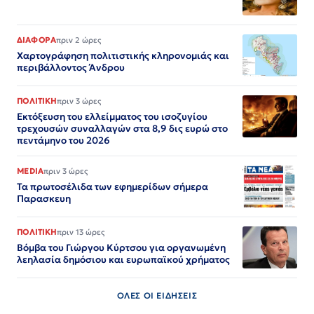
ΔΙΑΦΟΡΑ
πριν 2 ώρες
Χαρτογράφηση πολιτιστικής κληρονομιάς και
περιβάλλοντος Άνδρου
ΠΟΛΙΤΙΚΗ
πριν 3 ώρες
Εκτόξευση του ελλείμματος του ισοζυγίου
τρεχουσών συναλλαγών στα 8,9 δις ευρώ στο
πεντάμηνο του 2026
MEDIA
πριν 3 ώρες
Τα πρωτοσέλιδα των εφημερίδων σήμερα
Παρασκευη
ΠΟΛΙΤΙΚΗ
πριν 13 ώρες
Βόμβα του Γιώργου Κύρτσου για οργανωμένη
λεηλασία δημόσιου και ευρωπαϊκού χρήματος
ΟΛΕΣ ΟΙ ΕΙΔΗΣΕΙΣ