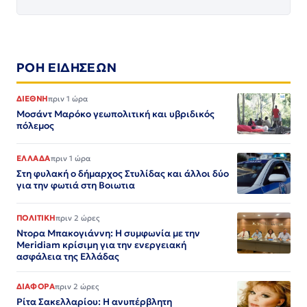
ΡΟΗ ΕΙΔΗΣΕΩΝ
ΔΙΕΘΝΗ
πριν 1 ώρα
Μοσάντ Μαρόκο γεωπολιτική και υβριδικός
πόλεμος
ΕΛΛΑΔΑ
πριν 1 ώρα
Στη φυλακή ο δήμαρχος Στυλίδας και άλλοι δύο
για την φωτιά στη Βοιωτια
ΠΟΛΙΤΙΚΗ
πριν 2 ώρες
Ντορα Μπακογιάννη: Η συμφωνία με την
Meridiam κρίσιμη για την ενεργειακή
ασφάλεια της Ελλάδας
ΔΙΑΦΟΡΑ
πριν 2 ώρες
Ρίτα Σακελλαρίου: Η ανυπέρβλητη