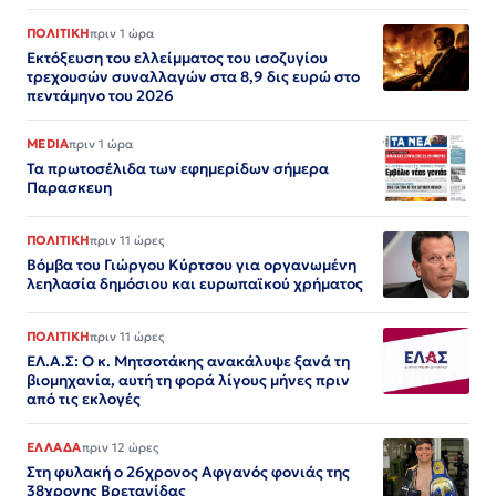
ΠΟΛΙΤΙΚΗ
πριν 1 ώρα
Εκτόξευση του ελλείμματος του ισοζυγίου
τρεχουσών συναλλαγών στα 8,9 δις ευρώ στο
πεντάμηνο του 2026
MEDIA
πριν 1 ώρα
Τα πρωτοσέλιδα των εφημερίδων σήμερα
Παρασκευη
ΠΟΛΙΤΙΚΗ
πριν 11 ώρες
Βόμβα του Γιώργου Κύρτσου για οργανωμένη
λεηλασία δημόσιου και ευρωπαϊκού χρήματος
ΠΟΛΙΤΙΚΗ
πριν 11 ώρες
ΕΛ.Α.Σ: Ο κ. Μητσοτάκης ανακάλυψε ξανά τη
βιομηχανία, αυτή τη φορά λίγους μήνες πριν
από τις εκλογές
ΕΛΛΑΔΑ
πριν 12 ώρες
Στη φυλακή ο 26χρονος Αφγανός φονιάς της
38χρονης Βρετανίδας