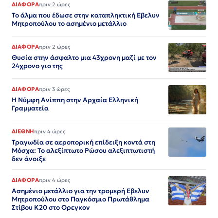
ΔΙΑΦΟΡΑ
πριν 2 ώρες
Το άλμα που έδωσε στην καταπληκτική Εβελυν
Μητροπούλου το ασημένιο μετάλλιο
ΔΙΑΦΟΡΑ
πριν 2 ώρες
Θυσία στην άσφαλτο μια 43χρονη μαζί με τον
24χρονο γιο της
ΔΙΑΦΟΡΑ
πριν 3 ώρες
Η Νύμφη Ανίππη στην Αρχαία Ελληνική
Γραμματεία
ΔΙΕΘΝΗ
πριν 4 ώρες
Τραγωδία σε αεροπορική επίδειξη κοντά στη
Μόσχα: Το αλεξίπτωτο Ρώσου αλεξιπτωτιστή
δεν άνοιξε
ΔΙΑΦΟΡΑ
πριν 4 ώρες
Ασημένιο μετάλλιο για την τρομερή Εβελυν
Μητροπούλου στο Παγκόσμιο Πρωτάθλημα
Στίβου Κ20 στο Ορεγκον