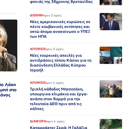
φονιάς της 38χρονης Βρετανίδας
ΔΙΕΘΝΗ
πριν 3 ώρες
Νέες αμερικανικές κυρώσεις σε
πέντε κουβανικές οντότητες και
οκτώ άτομα ανακοίνωσε ο ΥΠΕΞ
των ΗΠΑ
ΑΠΟΨΕΙΣ
πριν 3 ώρες
Νέες τουρκικές απειλές για
αντιδράσεις τύπου Κάσου για τη
διασύνδεση Ελλάδας Κύπρου
Ισραήλ
ΑΠΟΨΕΙΣ
πριν 4 ώρες
δο Λάκη
Τριπλή κάθοδος Μητσοτάκη,
ομπή στο
υπουργικα κλιμάκια και έργα-
Πάνος
ανάσα στον Βορρά για την
τελευταία ΔΕΘ πριν από τις
κάλπες
ΔΙΑΦΟΡΑ
πριν 4 ώρες
Καταρράκτες Σκρά: Η Γαλάζια