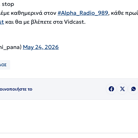
 stop
λέμε καθημερινά στον
#Alpha_Radio_989
, κάθε πρωί
st
και θα με βλέπετε στα Vidcast.
ni_pana)
May 24, 2026
ΛΟΣ
οινοποιήστε το