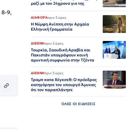
μαζί με τον 24χρονο γιο της
 8-9,
ΔΙΑΦΟΡΑ
πριν 3 ώρες
Η Νύμφη Ανίππη στην Αρχαία
Ελληνική Γραμματεία
ΔΙΕΘΝΗ
πριν 3 ώρες
Τουρκία, Σαουδική Αραβία και
Πακιστάν υπογράφουν κοινή
αμυντική συμφωνία στην Τζέντα
ΔΙΕΘΝΗ
πριν 3 ώρες
Τραμπ κατα Χέγκσεθ: Ο πρόεδρος
κατηγόρησε τον υπουργό Άμυνας
ότι τον παραπλάνησε
ΟΛΕΣ ΟΙ ΕΙΔΗΣΕΙΣ