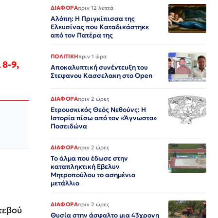
ΔΙΑΦΟΡΑ
πριν 12 λεπτά
Αλόπη: Η Πριγκίπισσα της
Ελευσίνας που Καταδικάστηκε
από τον Πατέρα της
ΠΟΛΙΤΙΚΗ
πριν 1 ώρα
 8-9,
Αποκαλυπτική συνέντευξη του
Στεφανου Κασσελακη στο Open
ΔΙΑΦΟΡΑ
πριν 2 ώρες
Ετρουσκικός Θεός Νεθούνς: Η
Ιστορία πίσω από τον «Άγνωστο»
Ποσειδώνα
ΔΙΑΦΟΡΑ
πριν 2 ώρες
Το άλμα που έδωσε στην
καταπληκτική Εβελυν
Μητροπούλου το ασημένιο
μετάλλιο
ΔΙΑΦΟΡΑ
πριν 2 ώρες
τεβού
Θυσία στην άσφαλτο μια 43χρονη