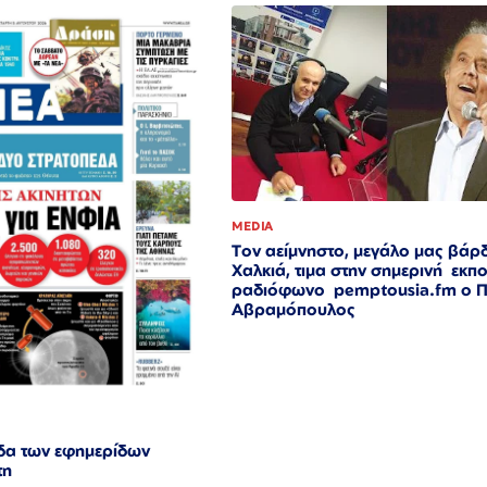
MEDIA
Τον αείμνηστο, μεγάλο μας βάρ
Χαλκιά, τιμα στην σημερινή εκπ
ραδιόφωνο pemptousia.fm ο 
Αβραμόπουλος
δα των εφημερίδων
τη