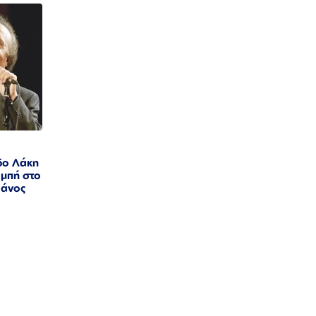
δο Λάκη
ομπή στο
Πάνος