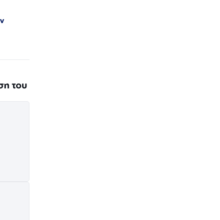
ν
ση του