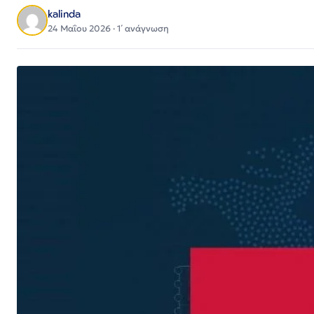
kalinda
24 Μαΐου 2026 · 1΄ ανάγνωση