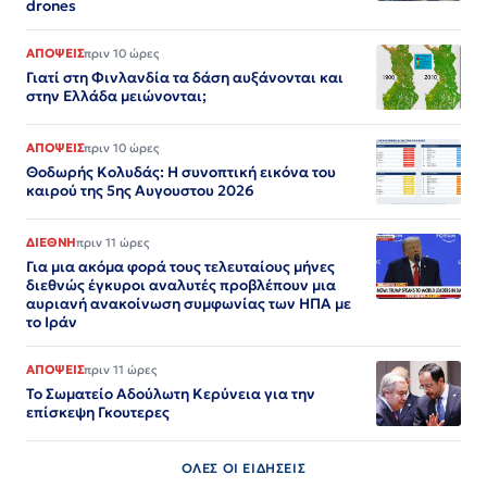
drones
ΑΠΟΨΕΙΣ
πριν 10 ώρες
Γιατί στη Φινλανδία τα δάση αυξάνονται και
στην Ελλάδα μειώνονται;
ΑΠΟΨΕΙΣ
πριν 10 ώρες
Θοδωρής Κολυδάς: Η συνοπτική εικόνα του
καιρού της 5ης Αυγουστου 2026
ΔΙΕΘΝΗ
πριν 11 ώρες
Για μια ακόμα φορά τους τελευταίους μήνες
διεθνώς έγκυροι αναλυτές προβλέπουν μια
αυριανή ανακοίνωση συμφωνίας των ΗΠΑ με
το Ιράν
ΑΠΟΨΕΙΣ
πριν 11 ώρες
Το Σωματείο Αδούλωτη Κερύνεια για την
επίσκεψη Γκουτερες
ΟΛΕΣ ΟΙ ΕΙΔΗΣΕΙΣ