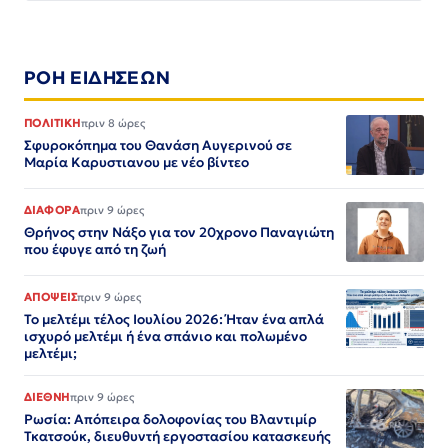
ΡΟΗ ΕΙΔΗΣΕΩΝ
ΠΟΛΙΤΙΚΗ
πριν 8 ώρες
Σφυροκόπημα του Θανάση Αυγερινού σε
Μαρία Καρυστιανου με νέο βίντεο
ΔΙΑΦΟΡΑ
πριν 9 ώρες
Θρήνος στην Νάξο για τον 20χρονο Παναγιώτη
που έφυγε από τη ζωή
ΑΠΟΨΕΙΣ
πριν 9 ώρες
Το μελτέμι τέλος Ιουλίου 2026: Ήταν ένα απλά
ισχυρό μελτέμι ή ένα σπάνιο και πολωμένο
μελτέμι;
ΔΙΕΘΝΗ
πριν 9 ώρες
Ρωσία: Απόπειρα δολοφονίας του Βλαντιμίρ
Τκατσούκ, διευθυντή εργοστασίου κατασκευής