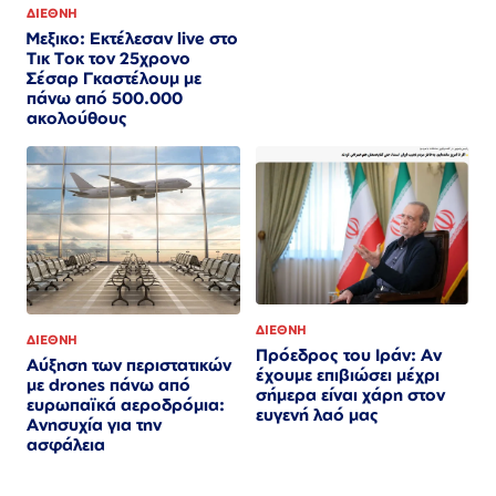
ΔΙΕΘΝΗ
Μεξικο: Εκτέλεσαν live στο
Τικ Τοκ τον 25χρονο
Σέσαρ Γκαστέλουμ με
πάνω από 500.000
ακολούθους
ΔΙΕΘΝΗ
ΔΙΕΘΝΗ
Πρόεδρος του Ιράν: Αν
Αύξηση των περιστατικών
έχουμε επιβιώσει μέχρι
με drones πάνω από
σήμερα είναι χάρη στον
ευρωπαϊκά αεροδρόμια:
ευγενή λαό μας
Ανησυχία για την
ασφάλεια