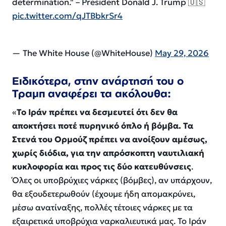
determination." – President Donald J. Trump 🇺🇸
pic.twitter.com/qJTBbkrSr4
— The White House (@WhiteHouse)
May 29, 2026
Ειδικότερα, στην ανάρτησή του ο
Τραμπ αναφέρει τα ακόλουθα:
«
Το Ιράν πρέπει να δεσμευτεί ότι δεν θα
αποκτήσει ποτέ πυρηνικό όπλο ή βόμβα. Τα
Στενά του Ορμούζ πρέπει να ανοίξουν αμέσως,
χωρίς διόδια, για την απρόσκοπτη ναυτιλιακή
κυκλοφορία και προς τις δύο κατευθύνσεις
.
Όλες οι υποβρύχιες νάρκες (βόμβες), αν υπάρχουν,
θα εξουδετερωθούν (έχουμε ήδη απομακρύνει,
μέσω ανατίναξης, πολλές τέτοιες νάρκες με τα
εξαιρετικά υποβρύχια ναρκαλιευτικά μας. Το Ιράν