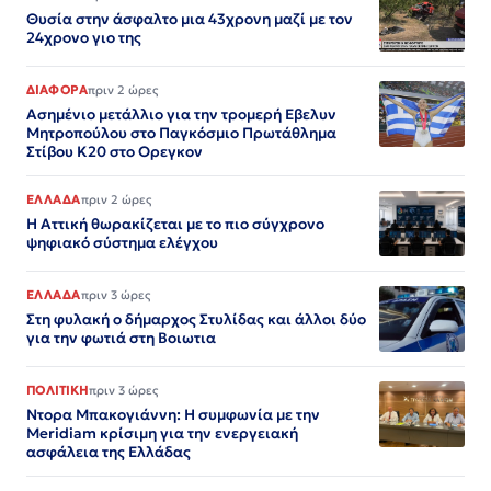
Θυσία στην άσφαλτο μια 43χρονη μαζί με τον
24χρονο γιο της
ΔΙΑΦΟΡΑ
πριν 2 ώρες
Ασημένιο μετάλλιο για την τρομερή Εβελυν
Μητροπούλου στο Παγκόσμιο Πρωτάθλημα
Στίβου Κ20 στο Ορεγκον
ΕΛΛΑΔΑ
πριν 2 ώρες
Η Αττική θωρακίζεται με το πιο σύγχρονο
ψηφιακό σύστημα ελέγχου
ΕΛΛΑΔΑ
πριν 3 ώρες
Στη φυλακή ο δήμαρχος Στυλίδας και άλλοι δύο
για την φωτιά στη Βοιωτια
ΠΟΛΙΤΙΚΗ
πριν 3 ώρες
Ντορα Μπακογιάννη: Η συμφωνία με την
Meridiam κρίσιμη για την ενεργειακή
ασφάλεια της Ελλάδας