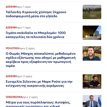
ΔΙΕΘΝΗ
πριν 1 ώρα
Ταϊλανδη: Κεραυνός χτύπησε 24χρονο
ποδοσφαιριστή μέσα στο γήπεδο
ΔΙΕΘΝΗ
πριν 1 ώρα
Γεμάτο σκάνδαλα το Μπερλεμόν: 1000
καταγγελίες τα τελευταία δύο χρόνια
ΠΟΛΙΤΙΚΗ
πριν 2 ώρες
Ο Θωμάς Μόσχος αποκαλύπτει μεθοδευμένο
σχέδιο εξόντωσης που οδηγεί με μαθηματική
ακρίβεια προς εξαφάνιση τον πρωτογενή
τομέα
ΔΙΕΘΝΗ
πριν 2 ώρες
Συνομιλία Ζελενσκι με Μαρκ Ρούτε για την
ενίσχυση της ουκρανικής αεράμυνας
ΟΙΚΟΝΟΜΙΑ
πριν 2 ώρες
Μέτρα για τους πυρόπληκτους: Αυτοψίες,
οικονομικές ενισχύσεις και ειδικά