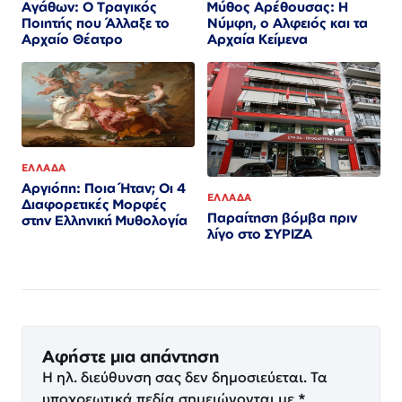
Αγάθων: Ο Τραγικός
Μύθος Αρέθουσας: Η
Ποιητής που Άλλαξε το
Νύμφη, ο Αλφειός και τα
Αρχαίο Θέατρο
Αρχαία Κείμενα
ΕΛΛΑΔΑ
Αργιόπη: Ποια Ήταν; Οι 4
ΕΛΛΑΔΑ
Διαφορετικές Μορφές
Παραίτηση βόμβα πριν
στην Ελληνική Μυθολογία
λίγο στο ΣΥΡΙΖΑ
Αφήστε μια απάντηση
Η ηλ. διεύθυνση σας δεν δημοσιεύεται.
Τα
υποχρεωτικά πεδία σημειώνονται με
*