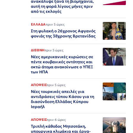
ανακάλυψε ξανά τη βιομηχανία,
αυτή τη φορά λίγους μήνες πριν
από τις εκλογές
ΕΛΛΑΔΑ
πριν 5 ώρες
Στη φυλακή ο 26χρονος Αφγανός
φονιάς της 38χρονης Βρετανίδας
ΔΙΕΘΝΗ
πριν 5 ώρες
Νέες αμερικανικές κυρώσεις σε
πέντε κουβανικές οντότητες και
οκτώ άτομα ανακοίνωσε ο ΥΠΕΞ
των ΗΠΑ
ΑΠΟΨΕΙΣ
πριν 5 ώρες
Νέες τουρκικές απειλές για
αντιδράσεις τύπου Κάσου για τη
διασύνδεση Ελλάδας Κύπρου
Ισραήλ
ΑΠΟΨΕΙΣ
πριν 6 ώρες
Τριπλή κάθοδος Μητσοτάκη,
υπουργικα κλιμάκια και έργα-