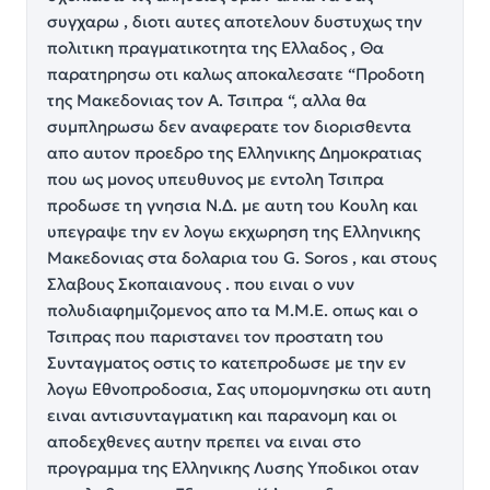
συγχαρω , διοτι αυτες αποτελουν δυστυχως την
πολιτικη πραγματικοτητα της Ελλαδος , Θα
παρατηρησω οτι καλως αποκαλεσατε “Προδοτη
της Μακεδονιας τον Α. Τσιπρα “, αλλα θα
συμπληρωσω δεν αναφερατε τον διορισθεντα
απο αυτον προεδρο της Ελληνικης Δημοκρατιας
που ως μονος υπευθυνος με εντολη Τσιπρα
προδωσε τη γνησια Ν.Δ. με αυτη του Κουλη και
υπεγραψε την εν λογω εκχωρηση της Ελληνικης
Μακεδονιας στα δολαρια του G. Soros , και στους
Σλαβους Σκοπαιανους . που ειναι ο νυν
πολυδιαφημιζομενος απο τα Μ.Μ.Ε. οπως και ο
Τσιπρας που παριστανει τον προστατη του
Συνταγματος οστις το κατεπροδωσε με την εν
λογω Εθνοπροδοσια, Σας υπομομνησκω οτι αυτη
ειναι αντισυνταγματικη και παρανομη και οι
αποδεχθενες αυτην πρεπει να ειναι στο
προγραμμα της Ελληνικης Λυσης Υποδικοι οταν