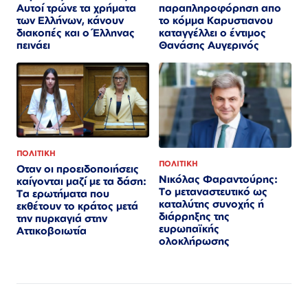
παραπληροφόρηση απο
Αυτοί τρώνε τα χρήματα
το κόμμα Καρυστιανου
των Ελλήνων, κάνουν
καταγγέλλει ο έντιμος
διακοπές και ο Έλληνας
Θανάσης Αυγερινός
πεινάει
ΠΟΛΙΤΙΚΗ
ΠΟΛΙΤΙΚΗ
Οταν οι προειδοποιήσεις
Νικόλας Φαραντούρης:
καίγονται μαζί με τα δάση:
Το μεταναστευτικό ως
Τα ερωτήματα που
καταλύτης συνοχής ή
εκθέτουν το κράτος μετά
διάρρηξης της
την πυρκαγιά στην
ευρωπαϊκής
Αττικοβοιωτία
ολοκλήρωσης