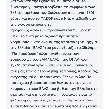
καταλαβετε την Εξουσιαν. Κι’ αυτο διοτι το
Συνταγμα γι’ αυτην προβλεπει τη συμφωνια των
3/5 του αριθμου των βουλευτων που ειναι {180}
εδρες και που το ΠΑΣΟΚ και η Ν.Δ. απεδεχθησαν
την ενλογω εκχωρηση ,
προφανως λογω των πρασινων του “G. Soros”.
Κι’ αυτο διοτι με ιδιαζουσα θρασυτητα
χρησιμοποιων το ονομα, της απαισιας μνημης για
την Ελλαδα “ΕΛΑΣ” του μας ενθυμιζει το βδελυρο
“Παιδομαζωμα” κ.λ.π. αγαθοεργιες των
Συμμοριτων του ΕΑΜ/ ΕΛΑΣ , της ΟΠΛΑ κ.λ.π.
εγκληματικων οργανωσεων των κομμουνιστων,
που μας επαναφερουν μνημες φρικης, προδοσιας,
εντροπης καΙ συμφορας στον Ελληνικο λαο. Το
ποια χωρα βρισκεται οπισθεν αυτου του νεου
κομμουνιστικου ΕΛΑΣ που βυθισε την Ελλαδα στο
σκοταδι και στη δυστυχια . Προφανως ειναι το
φιλικο προς την οικογενεια των Μητσοτακηδων
ειναι η Τουρκια διοτι την εξωτερκη πολιτικη τοσον