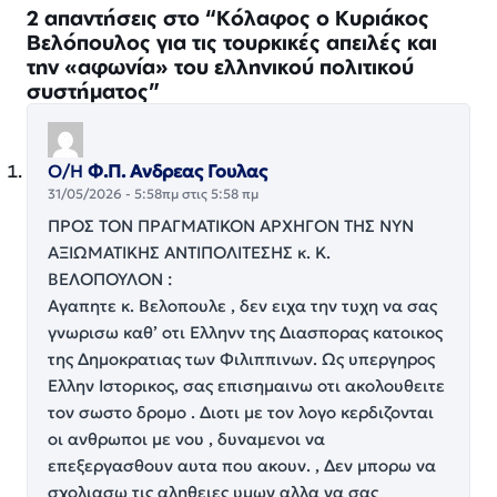
2 απαντήσεις στο “Κόλαφος ο Κυριάκος
Βελόπουλος για τις τουρκικές απειλές και
την «αφωνία» του ελληνικού πολιτικού
συστήματος”
Ο/Η
Φ.Π. Ανδρεας Γουλας
31/05/2026 - 5:58πμ στις 5:58 πμ
ΠΡΟΣ ΤΟΝ ΠΡΑΓΜΑΤΙΚΟΝ ΑΡΧΗΓΟΝ ΤΗΣ ΝΥΝ
ΑΞΙΩΜΑΤΙΚΗΣ ΑΝΤΙΠΟΛΙΤΕΣΗΣ κ. Κ.
ΒΕΛΟΠΟΥΛΟΝ :
Αγαπητε κ. Βελοπουλε , δεν ειχα την τυχη να σας
γνωρισω καθ’ οτι Ελληνν της Διασπορας κατοικος
της Δημοκρατιας των Φιλιππινων. Ως υπεργηρος
Ελλην Ιστορικος, σας επισημαινω οτι ακολουθειτε
τον σωστο δρομο . Διοτι με τον λογο κερδιζονται
οι ανθρωποι με νου , δυναμενοι να
επεξεργασθουν αυτα που ακουν. , Δεν μπορω να
σχολιασω τις αληθειες υμων αλλα να σας