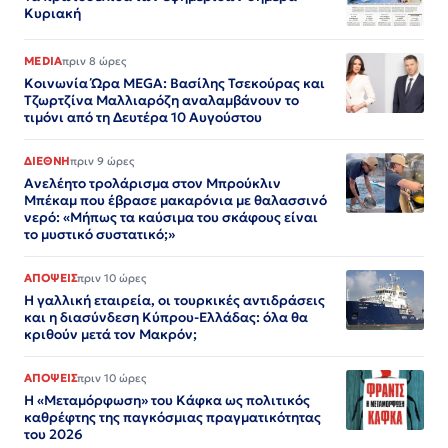
Κυριακή
MEDIA
πριν 8 ώρες
Κοινωνία Ώρα MEGA: Βασίλης Τσεκούρας και
Τζωρτζίνα Μαλλιαρόζη αναλαμβάνουν το
τιμόνι από τη Δευτέρα 10 Αυγούστου
ΔΙΕΘΝΗ
πριν 9 ώρες
Ανελέητο τρολάρισμα στον Μπρούκλιν
Μπέκαμ που έβρασε μακαρόνια με θαλασσινό
νερό: «Μήπως τα καύσιμα του σκάφους είναι
το μυστικό συστατικό;»
ΑΠΟΨΕΙΣ
πριν 10 ώρες
Η γαλλική εταιρεία, οι τουρκικές αντιδράσεις
και η διασύνδεση Κύπρου-Ελλάδας: όλα θα
κριθούν μετά τον Μακρόν;
ΑΠΟΨΕΙΣ
πριν 10 ώρες
Η «Μεταμόρφωση» του Κάφκα ως πολιτικός
καθρέφτης της παγκόσμιας πραγματικότητας
του 2026